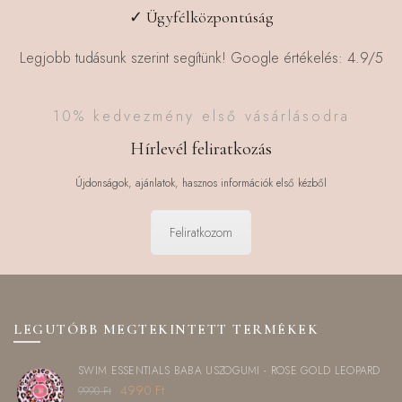
✓ Ügyfélközpontúság
Legjobb tudásunk szerint segítünk! Google értékelés: 4.9/5
10% kedvezmény első vásárlásodra
Hírlevél feliratkozás
Újdonságok, ajánlatok, hasznos információk első kézből
Feliratkozom
LEGUTÓBB MEGTEKINTETT TERMÉKEK
SWIM ESSENTIALS BABA ÚSZÓGUMI - ROSE GOLD LEOPARD
Original
Current
4990
Ft
9990
Ft