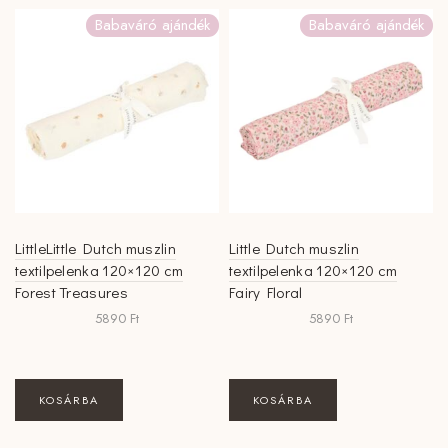
Babaváró ajándék
Babaváró ajándék
LittleLittle Dutch muszlin
Little Dutch muszlin
textilpelenka 120×120 cm
textilpelenka 120×120 cm
Forest Treasures
Fairy Floral
5890
Ft
5890
Ft
KOSÁRBA
KOSÁRBA