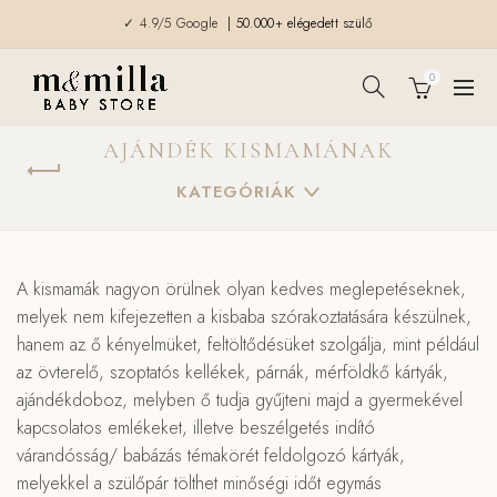
✓ 4.9/5 Google
| 50.000+ elégedett szülő
0
AJÁNDÉK KISMAMÁNAK
KATEGÓRIÁK
A kismamák nagyon örülnek olyan kedves meglepetéseknek,
melyek nem kifejezetten a kisbaba szórakoztatására készülnek,
hanem az ő kényelmüket, feltöltődésüket szolgálja, mint például
az övterelő, szoptatós kellékek, párnák, mérföldkő kártyák,
ajándékdoboz, melyben ő tudja gyűjteni majd a gyermekével
kapcsolatos emlékeket, illetve beszélgetés indító
várandósság/ babázás témakörét feldolgozó kártyák,
melyekkel a szülőpár tölthet minőségi időt egymás