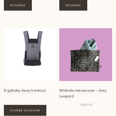
KOSÁRBA
KOSÁRBA
Ergobaby Away hordozó
Wildride neszesszer – Grey
Leopard
15690
Ft
TOVÁBB OLVASOM