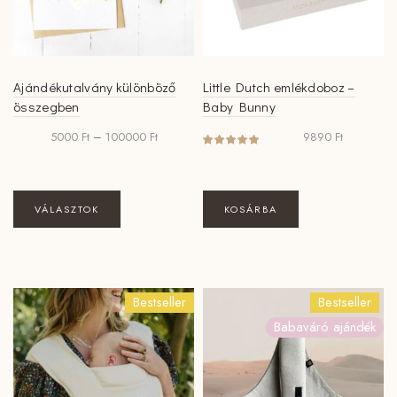
Ajándékutalvány különböző
Little Dutch emlékdoboz –
összegben
Baby Bunny
Ártartomány:
5000
Ft
–
100000
Ft
9890
Ft
5000 Ft
-
100000 Ft
Ennek
VÁLASZTOK
KOSÁRBA
a
terméknek
több
variációja
Bestseller
Bestseller
van.
Babaváró ajándék
A
változatok
a