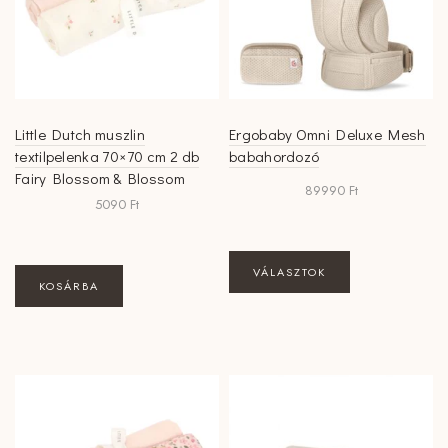
termékoldalon
választhatók
ki
Little Dutch muszlin
Ergobaby Omni Deluxe Mesh
textilpelenka 70×70 cm 2 db
babahordozó
Fairy Blossom & Blossom
89990
Ft
5090
Ft
Ennek
VÁLASZTOK
a
KOSÁRBA
terméknek
több
variációja
van.
A
változatok