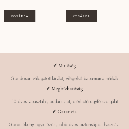
KOSÁRBA
KOSÁRBA
✓
Minőség
Gondosan válogatott kínálat, világelső baba-mama márkák
✓
Megbízhatóság
10 éves tapasztalat, budai üzlet, elérhető ügyfélszolgálat
✓
Garancia
Gördülékeny ügyintézés, több éves biztonságos használat