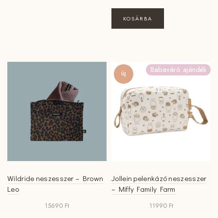
KOSÁRBA
Babaváró ajándék
ÚJ
Wildride neszesszer – Brown
Jollein pelenkázó neszesszer
Leo
– Miffy Family Farm
15690
Ft
11990
Ft