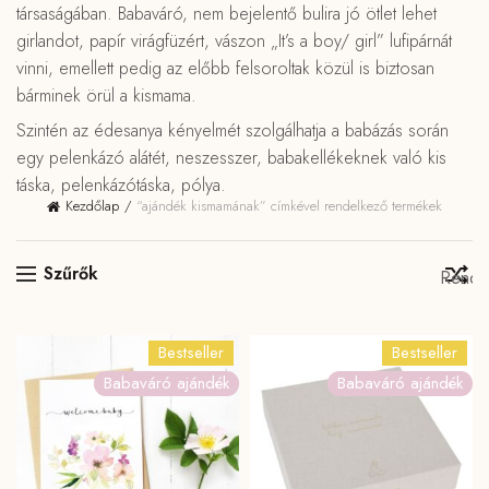
társaságában. Babaváró, nem bejelentő bulira jó ötlet lehet
girlandot, papír virágfüzért, vászon „It’s a boy/ girl” lufipárnát
vinni, emellett pedig az előbb felsoroltak közül is biztosan
bárminek örül a kismama.
Szintén az édesanya kényelmét szolgálhatja a babázás során
egy pelenkázó alátét, neszesszer, babakellékeknek való kis
táska, pelenkázótáska, pólya.
Kezdőlap
“ajándék kismamának” címkével rendelkező termékek
Szűrők
Bestseller
Bestseller
Babaváró ajándék
Babaváró ajándék