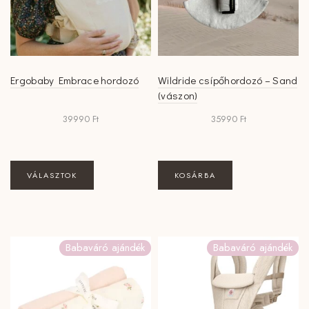
termékoldalon
választhatók
ki
Ergobaby Embrace hordozó
Wildride csípőhordozó – Sand
(vászon)
39990
Ft
35990
Ft
Ennek
VÁLASZTOK
KOSÁRBA
a
terméknek
több
variációja
Babaváró ajándék
Babaváró ajándék
van.
A
változatok
a