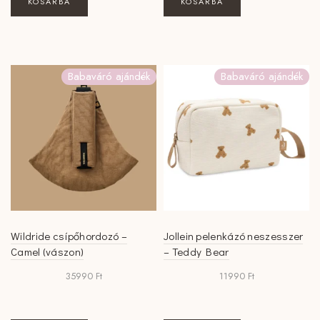
KOSÁRBA
KOSÁRBA
Babaváró ajándék
Babaváró ajándék
Wildride csípőhordozó –
Jollein pelenkázó neszesszer
Camel (vászon)
– Teddy Bear
35990
Ft
11990
Ft