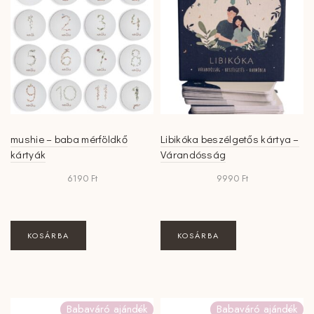
mushie – baba mérföldkő
Libikóka beszélgetős kártya –
kártyák
Várandósság
6190
Ft
9990
Ft
KOSÁRBA
KOSÁRBA
Babaváró ajándék
Babaváró ajándék