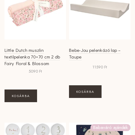
a
termékoldalon
választhatók
ki
Little Dutch muszlin
Bebe-Jou pelenkázó lap –
textilpelenka 70×70 cm 2 db
Taupe
Fairy Floral & Blossom
11590
Ft
5090
Ft
KOSÁRBA
KOSÁRBA
Babaváró ajándék