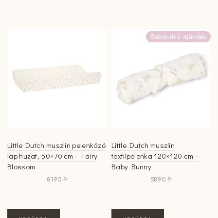
Babaváró ajándék
Little Dutch muszlin pelenkázó
Little Dutch muszlin
lap huzat, 50×70 cm – Fairy
textilpelenka 120×120 cm –
Blossom
Baby Bunny
8190
Ft
5890
Ft