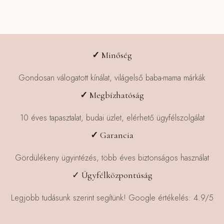
több
variációja
van.
A
változatok
✓
Minőség
a
termékoldalon
Gondosan válogatott kínálat, világelső baba-mama márkák
választhatók
✓
Megbízhatóság
ki
10 éves tapasztalat, budai üzlet, elérhető ügyfélszolgálat
✓
Garancia
Gördülékeny ügyintézés, több éves biztonságos használat
✓ Ügyfélközpontúság
Legjobb tudásunk szerint segítünk! Google értékelés: 4.9/5