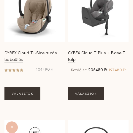
CYBEX Cloud T i-Size autós
CYBEX Cloud T Plus + Base T
babaülés
talp
Original
Curr
104490
Ft
205480
Ft
Kezdő ár:
197480
Ft
price
pric
was:
is:
205480 Ft.
1974
Ennek
VÁLASZTOK
VÁLASZTOK
a
terméknek
több
variációja
van.
%