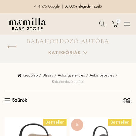
✓ 4.9/5 Google
| 50.000+ elégedett szülő
0
BABAHORDOZÓ AUTÓBA
KATEGÓRIÁK
Kezdőlap
Utazás
Autós gyerekülés
Autós babaülés
Babahordozó autóba
Szűrők
Bestseller
Bestseller
%