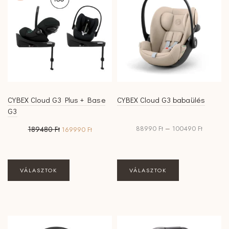
A
változatok
a
termékoldalon
választhatók
ki
CYBEX Cloud G3 Plus + Base
CYBEX Cloud G3 babaülés
G3
Original
Current
Ártartom
88990
Ft
–
100490
Ft
189480
Ft
169990
Ft
price
price
88990 Ft
was:
is:
-
189480 Ft.
169990 Ft.
100490 F
Ennek
VÁLASZTOK
VÁLASZTOK
a
terméknek
több
variációja