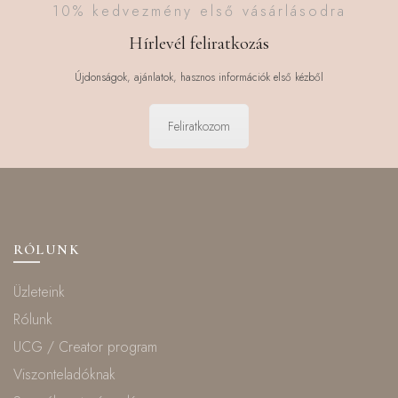
10% kedvezmény első vásárlásodra
Hírlevél feliratkozás
Újdonságok, ajánlatok, hasznos információk első kézből
Feliratkozom
RÓLUNK
Üzleteink
Rólunk
UCG / Creator program
Viszonteladóknak