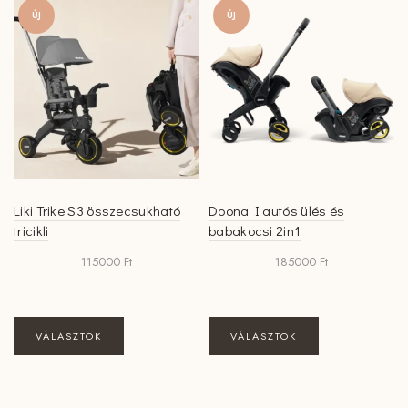
van.
van.
ÚJ
ÚJ
A
A
változatok
változatok
a
a
termékoldalon
termékoldalon
választhatók
választhatók
ki
ki
Liki Trike S3 összecsukható
Doona I autós ülés és
tricikli
babakocsi 2in1
115000
Ft
185000
Ft
Ennek
Ennek
VÁLASZTOK
VÁLASZTOK
a
a
terméknek
terméknek
több
több