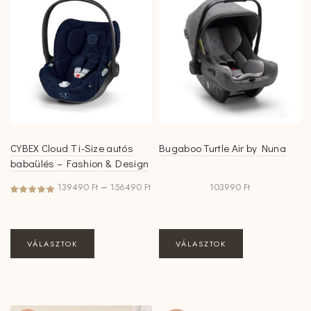
van.
A
változatok
a
termékoldalon
választhatók
ki
CYBEX Cloud T i-Size autós
Bugaboo Turtle Air by Nuna
babaülés – Fashion & Design
Ártartomány:
139490
Ft
–
156490
Ft
103990
Ft
139490 Ft
-
156490 Ft
Ennek
Ennek
VÁLASZTOK
VÁLASZTOK
a
a
terméknek
terméknek
több
több
variációja
variációja