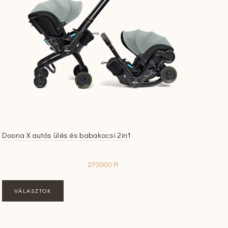
Doona X autós ülés és babakocsi 2in1
270000
Ft
Ennek
VÁLASZTOK
a
terméknek
több