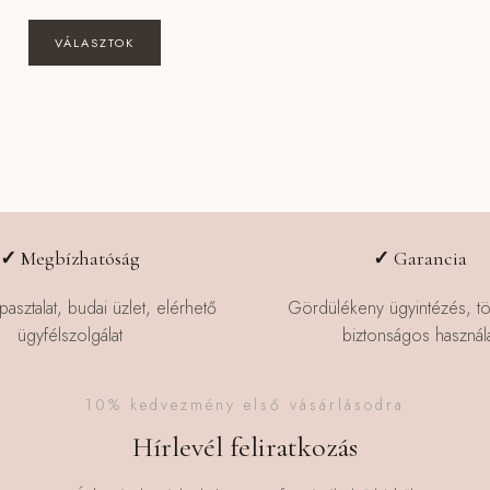
price
price
was:
is:
VÁLASZTOK
189480 Ft.
169990 Ft.
✓
Megbízhatóság
✓
Garancia
pasztalat, budai üzlet, elérhető
Gördülékeny ügyintézés, t
ügyfélszolgálat
biztonságos használa
10% kedvezmény első vásárlásodra
Hírlevél feliratkozás