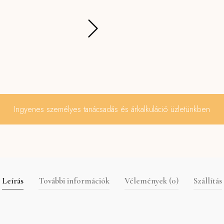
Ingyenes személyes tanácsadás és árkalkuláció üzletünkben
Leírás
További információk
Vélemények (0)
Szállítás