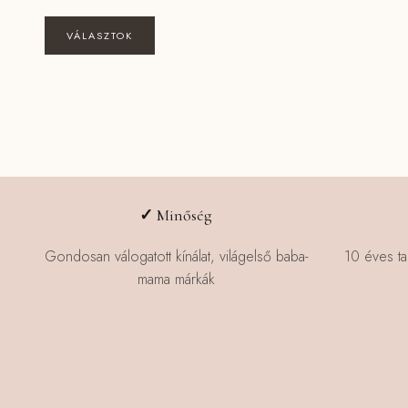
price
price
was:
is:
Ennek
VÁLASZTOK
135490 Ft.
127490 Ft.
a
terméknek
több
variációja
van.
A
változatok
a
✓
Minőség
termékoldalon
választhatók
Gondosan válogatott kínálat, világelső baba-
10 éves ta
ki
mama márkák