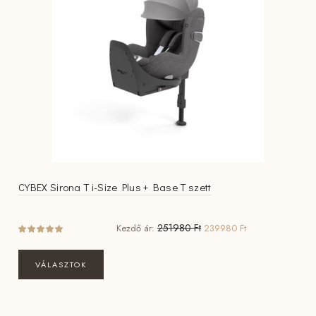
CYBEX Sirona T i-Size Plus + Base T szett
Original
Current
251980
Ft
Kezdő ár:
239980
Ft
price
price
was:
is:
VÁLASZTOK
251980 Ft.
239980 Ft.