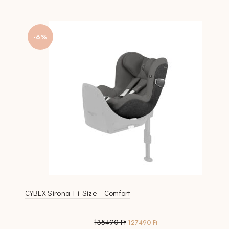
variációja
van.
A
-6%
változatok
a
termékoldalon
választhatók
ki
CYBEX Sirona T i-Size – Comfort
Original
Current
135490
Ft
127490
Ft