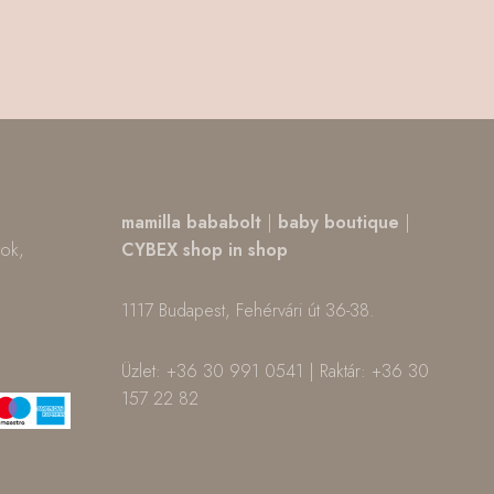
,
mamilla bababolt
|
baby boutique
|
tok,
CYBEX shop in shop
1117 Budapest, Fehérvári út 36-38.
m
ok
Üzlet: +36 30 991 0541 | Raktár: +36 30
157 22 82