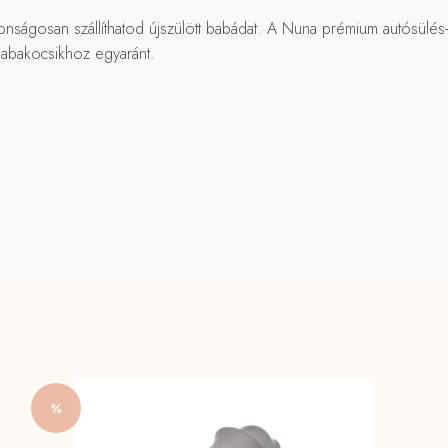
tonságosan szállíthatod újszülött babádat. A Nuna prémium autósülé
 babakocsikhoz egyaránt.
%