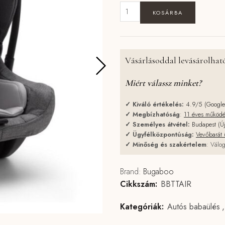
Bugaboo Turtle Air by Nuna men
KOSÁRBA
Vásárlásoddal levásárolható
Miért válassz minket?
✓
Kiváló értékelés:
4.9/5 (Googl
✓
Megbízhatóság
:
11 éves működ
✓
Személyes átvétel:
Budapest (Ú
✓
Ügyfélközpontúság:
Vevőbarát 
✓
Minőség és szakértelem
: Válog
Brand:
Bugaboo
Cikkszám:
BBTTAIR
Kategóriák:
Autós babaülés
,