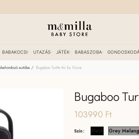
BABAKOCSI
UTAZÁS
JÁTÉK
BABASZOBA
GONDOSKOD
abahordozó autóba
Bugaboo Turtle Air by Nuna
Bugaboo Turt
103990
Ft
Black
Grey Melan
Szín