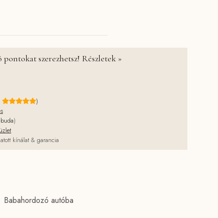
nyiség
 pontokat szerezhetsz! Részletek »
e
)
és
jbuda
)
üzlet
atott kínálat & garancia
Babahordozó autóba