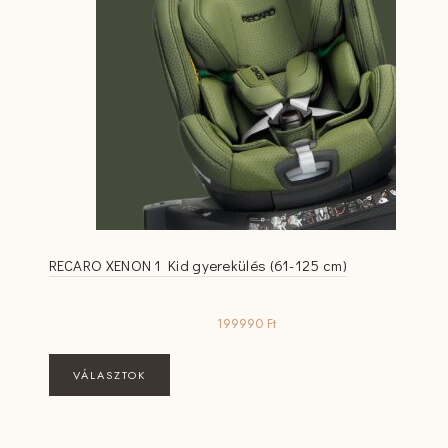
RECARO XENON 1 Kid gyerekülés (61-125 cm)
199990
Ft
Ennek
VÁLASZTOK
a
terméknek
több