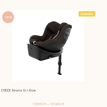
variációja
van.
Bestseller
A
-17%
változatok
a
termékoldalon
választhatók
ki
CYBEX Sirona Gi i-Size
Ártartomány:
115990
Ft
–
127490
Ft