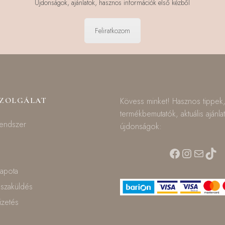
Újdonságok, ajánlatok, hasznos információk első kézből
Feliratkozom
SZOLGÁLAT
Kövess minket! Hasznos tippek
termékbemutatók, aktuális ajánla
rendszer
újdonságok:
Facebook
Instagra
Mail
TikT
lapota
isszaküldés
fizetés