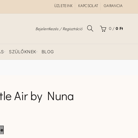
ÜZLETEINK
KAPCSOLAT
GARANCIA
0
/
0
Ft
Bejelentkezés / Regisztráció
ÁS
SZÜLŐKNEK
BLOG
le Air by Nuna
ge