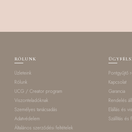
RÓLUNK
ÜGYFÉL
Üzleteink
Pontgyűjtő 
Rólunk
Kapcsolat
UCG / Creator program
Garancia
Viszonteladóknak
Rendelés ál
Személyes tanácsadás
Elállás és v
Adatvédelem
Szállítás és 
Általános szerződési feltételek