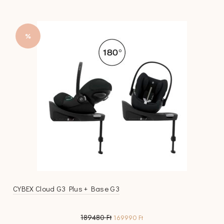
%
CYBEX Cloud G3 Plus + Base G3
Original
Current
189480
Ft
169990
Ft