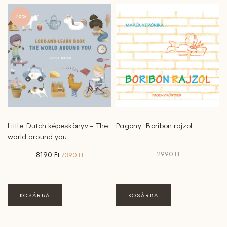
-10%
Little Dutch képeskönyv – The
Pagony: Boribon rajzol
world around you
Original
Current
2990
Ft
8190
Ft
7390
Ft
price
price
was:
is:
8190 Ft.
7390 Ft.
KOSÁRBA
KOSÁRBA