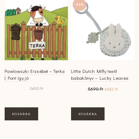
-20%
Pawlowszki Erzsébet – Terka
Little Dutch Miffy textil
| Pont így jó
babakönyv – Lucky Leaves
Original
Current
3490
Ft
5690
Ft
4552
Ft
price
price
was:
is:
5690 Ft.
4552 Ft.
KOSÁRBA
KOSÁRBA