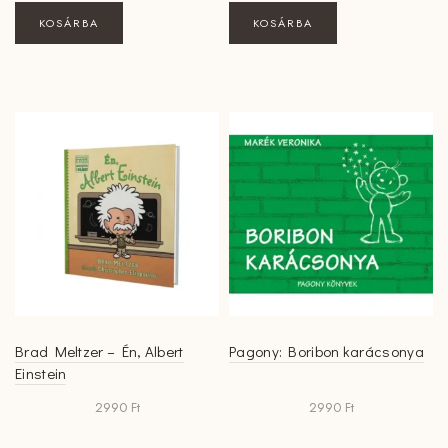
KOSÁRBA
KOSÁRBA
Brad Meltzer – Én, Albert
Pagony: Boribon karácsonya
Einstein
2990
Ft
2990
Ft