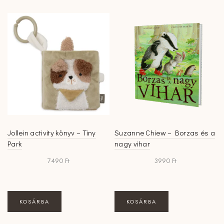
Jollein activity könyv – Tiny
Suzanne Chiew – Borzas és a
Park
nagy vihar
7490
Ft
3990
Ft
KOSÁRBA
KOSÁRBA