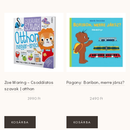
Zoe Waring – Csodálatos
Pagony: Boribon, merre jársz?
szavak | otthon
3990
Ft
2490
Ft
KOSÁRBA
KOSÁRBA