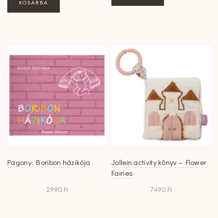
KOSÁRBA
Pagony: Boribon házikója
Jollein activity könyv – Flower
Fairies
2990
Ft
7490
Ft