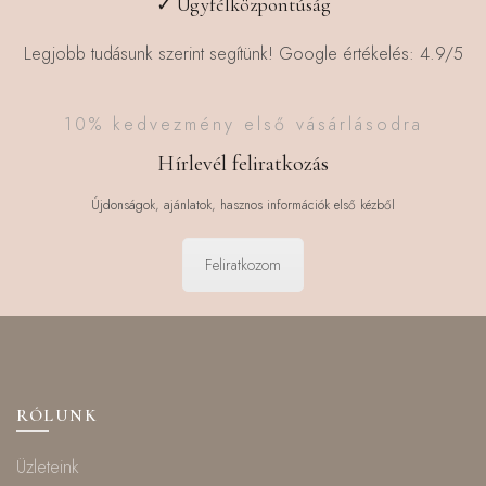
✓ Ügyfélközpontúság
Legjobb tudásunk szerint segítünk! Google értékelés: 4.9/5
10% kedvezmény első vásárlásodra
Hírlevél feliratkozás
Újdonságok, ajánlatok, hasznos információk első kézből
Feliratkozom
RÓLUNK
Üzleteink