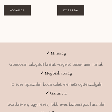
KOSÁRBA
KOSÁRBA
✓
Minőség
Gondosan válogatott kínálat, világelső baba-mama márkák
✓
Megbízhatóság
10 éves tapasztalat, budai üzlet, elérhető ügyfélszolgálat
✓
Garancia
Gördülékeny ügyintézés, több éves biztonságos használat