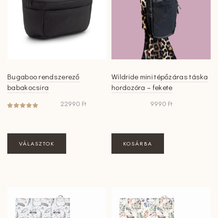
Bugaboo rendszerező
Wildride mini tépőzáras táska
babakocsira
hordozóra – fekete
22990
Ft
9990
Ft
Ennek
VÁLASZTOK
KOSÁRBA
a
terméknek
több
variációja
van.
A