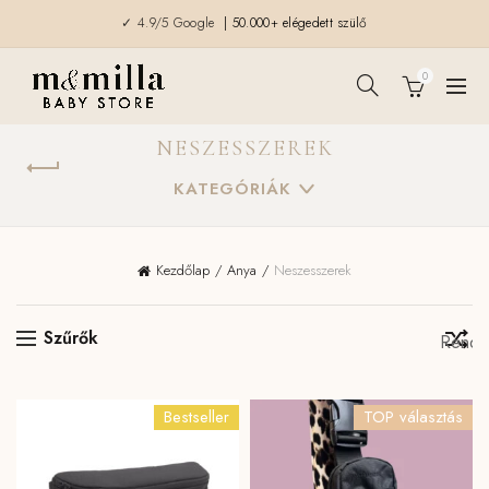
✓ 4.9/5 Google
| 50.000+ elégedett szülő
0
NESZESSZEREK
KATEGÓRIÁK
Kezdőlap
Anya
Neszesszerek
Szűrők
Bestseller
TOP választás