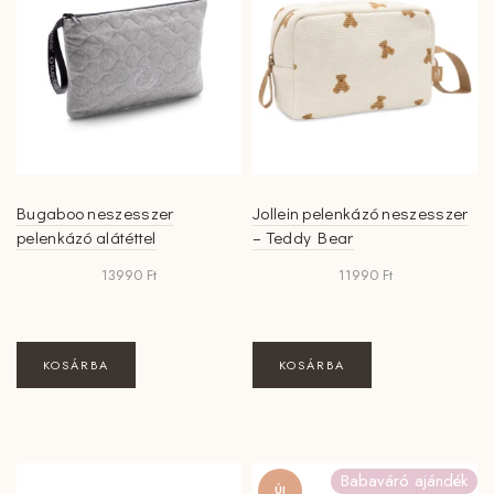
Bugaboo neszesszer
Jollein pelenkázó neszesszer
pelenkázó alátéttel
– Teddy Bear
13990
Ft
11990
Ft
KOSÁRBA
KOSÁRBA
Babaváró ajándék
ÚJ