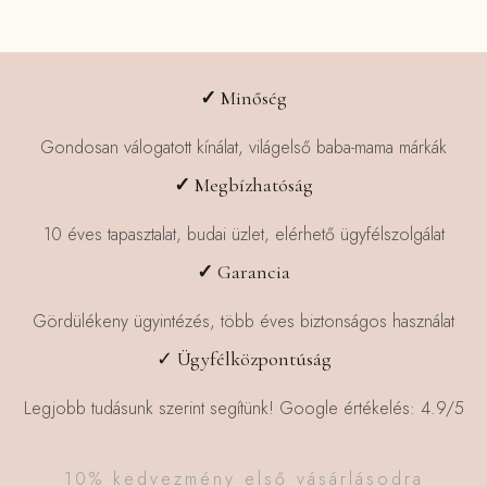
variációja
van.
A
változatok
✓
Minőség
a
termékoldalon
Gondosan válogatott kínálat, világelső baba-mama márkák
választhatók
✓
Megbízhatóság
ki
10 éves tapasztalat, budai üzlet, elérhető ügyfélszolgálat
✓
Garancia
Gördülékeny ügyintézés, több éves biztonságos használat
✓ Ügyfélközpontúság
Legjobb tudásunk szerint segítünk! Google értékelés: 4.9/5
10% kedvezmény első vásárlásodra