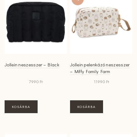
Jollein neszesszer – Black
Jollein pelenkázó neszesszer
– Miffy Family Farm
7990
Ft
11990
Ft
KOSÁRBA
KOSÁRBA