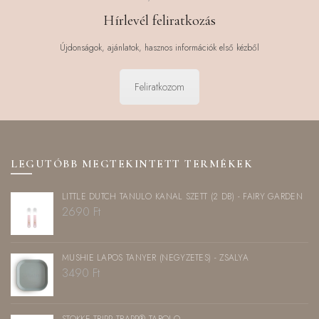
Hírlevél feliratkozás
Újdonságok, ajánlatok, hasznos információk első kézből
Feliratkozom
LEGUTÓBB MEGTEKINTETT TERMÉKEK
LITTLE DUTCH TANULÓ KANÁL SZETT (2 DB) - FAIRY GARDEN
2690
Ft
MUSHIE LAPOS TÁNYÉR (NÉGYZETES) - ZSÁLYA
3490
Ft
STOKKE TRIPP TRAPP® TÁROLÓ