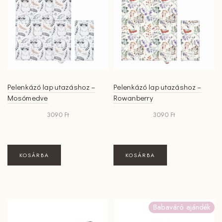
változatok
a
termékoldalon
választhatók
ki
Pelenkázó lap utazáshoz –
Pelenkázó lap utazáshoz –
Mosómedve
Rowanberry
3090
Ft
3090
Ft
KOSÁRBA
KOSÁRBA
Babaváró ajándék