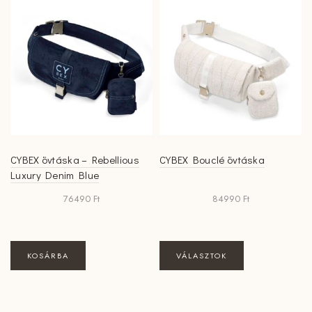
CYBEX övtáska – Rebellious
CYBEX Bouclé övtáska
Luxury Denim Blue
76490
Ft
84990
Ft
Ennek
KOSÁRBA
VÁLASZTOK
a
terméknek
több