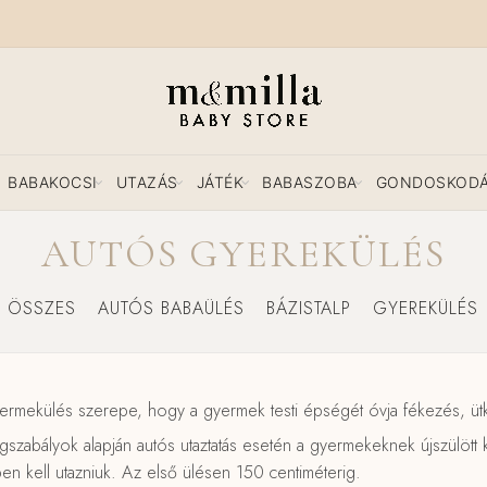
BABAKOCSI
UTAZÁS
JÁTÉK
BABASZOBA
GONDOSKOD
AUTÓS GYEREKÜLÉS
ÖSSZES
AUTÓS BABAÜLÉS
BÁZISTALP
GYEREKÜLÉS
ermekülés szerepe, hogy a gyermek testi épségét óvja fékezés, üt
gszabályok alapján autós utaztatás esetén a gyermekeknek újszülött 
en kell utazniuk. Az első ülésen 150 centiméterig.