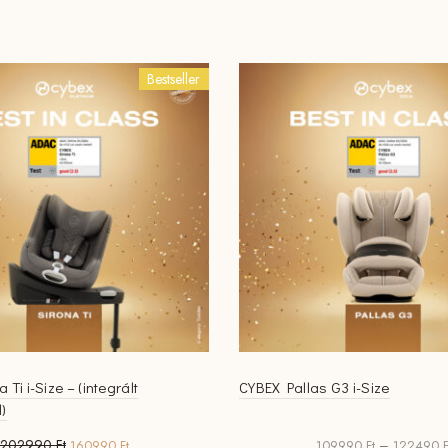
több
variációja
van.
Bestseller
A
változatok
a
termékoldalo
választhatók
ki
 Ti i-Size – (integrált
CYBEX Pallas G3 i-Size
l)
Original
Current
202990
Ft
160990
Ft
109990
Ft
–
122490
F