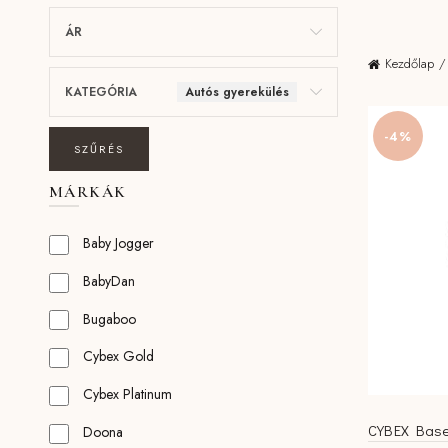
ÁR
Kezdőlap
KATEGÓRIA
Autós gyerekülés
-4%
SZŰRÉS
MÁRKÁK
Baby Jogger
BabyDan
Bugaboo
Cybex Gold
Cybex Platinum
CYBEX Base 
Doona