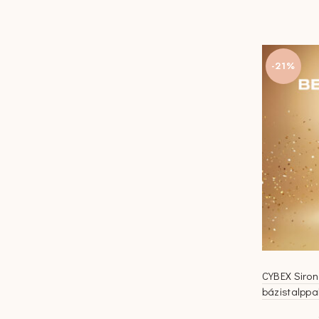
-21%
CYBEX Sirona
bázistalppa