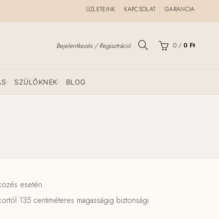
ÜZLETEINK
KAPCSOLAT
GARANCIA
0
/
0
Ft
Bejelentkezés / Regisztráció
ÁS
SZÜLŐKNEK
BLOG
közés esetén.
kortól 135 centiméteres magasságig biztonsági