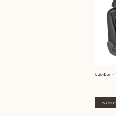
BabyDan – 
KOSÁRB