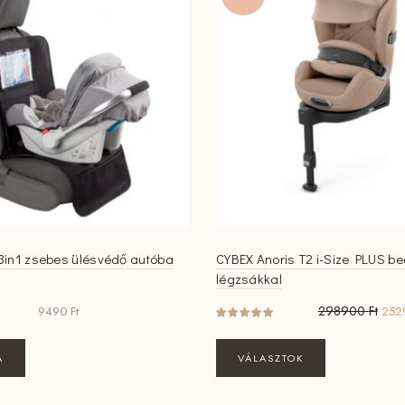
változatok
a
termékoldalon
választhatók
ki
3in1 zsebes ülésvédő autóba
CYBEX Anoris T2 i-Size PLUS beé
légzsákkal
Orig
298900
Ft
9490
Ft
252
pric
was:
Ennek
A
VÁLASZTOK
2989
a
terméknek