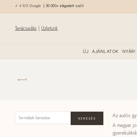
✓ 4.9/5 Google
| 50.000+ elégedett szülő
Tanácsadás
|
Üzletünk
ÚJ
AJÁNLATOK
NYÁR!
Az autós gy
KERESÉS
A magyar jo
gyerekülésb