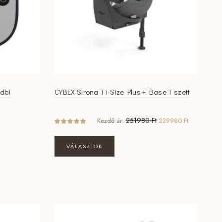
ki
db)
CYBEX Sirona T i-Size Plus + Base T szett
Original
Current
251980
Ft
Kezdő ár:
239980
Ft
price
price
was:
is:
VÁLASZTOK
251980 Ft.
239980 Ft.