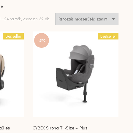
 »
Sorted
1–24 termék, összesen 39 db
by
popularity
Bestseller
Bestseller
-5%
aülés
CYBEX Sirona T i-Size – Plus