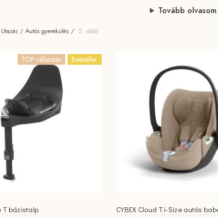
Tovább olvasom
Utazás
Autós gyerekülés
2. oldal
TOP választás
Bestseller
T bázistalp
CYBEX Cloud T i-Size autós bab