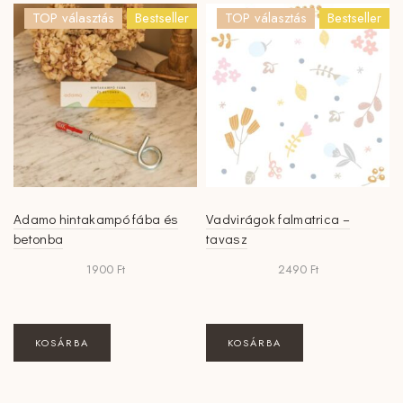
variációja
TOP választás
Bestseller
TOP választás
Bestseller
van.
A
változatok
a
termékoldalon
választhatók
ki
Adamo hintakampó fába és
Vadvirágok falmatrica –
betonba
tavasz
1900
Ft
2490
Ft
KOSÁRBA
KOSÁRBA