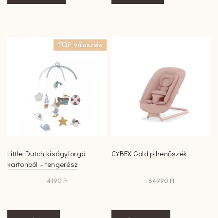
a
terméknek
több
variációja
TOP választás
van.
A
változatok
a
termékoldalon
választhatók
ki
Little Dutch kiságyforgó
CYBEX Gold pihenőszék
kartonból – tengerész
4190
Ft
84990
Ft
Ennek