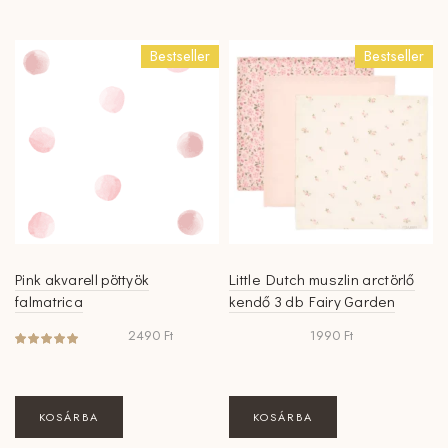
több
variációja
Bestseller
Bestseller
van.
A
változatok
a
termékoldalon
választhatók
ki
Pink akvarell pöttyök
Little Dutch muszlin arctörlő
falmatrica
kendő 3 db Fairy Garden
2490
Ft
1990
Ft
KOSÁRBA
KOSÁRBA