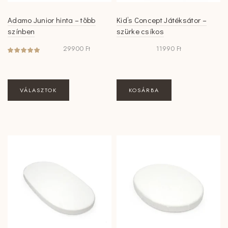
Adamo Junior hinta – több
Kid’s Concept Játéksátor –
színben
szürke csíkos
29900
Ft
11990
Ft
Ennek
VÁLASZTOK
KOSÁRBA
a
terméknek
több
variációja
van.
A
változatok
a
termékoldalon
választhatók
ki