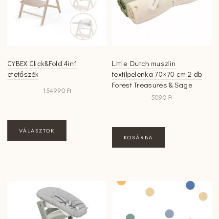
termékoldalon
választhatók
ki
CYBEX Click&Fold 4in1
Little Dutch muszlin
etetőszék
textilpelenka 70×70 cm 2 db
Forest Treasures & Sage
154990
Ft
5090
Ft
Ennek
VÁLASZTOK
a
KOSÁRBA
terméknek
több
variációja
van.
A
változatok