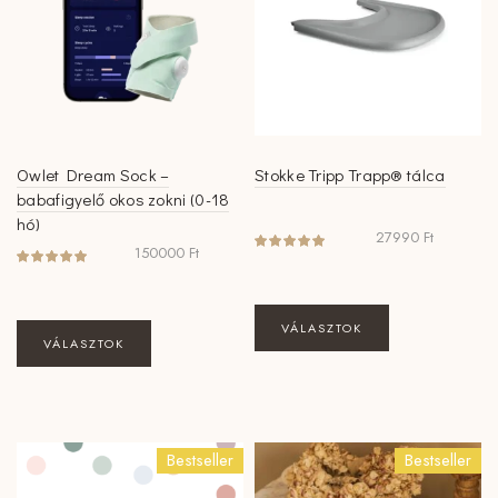
Owlet Dream Sock –
Stokke Tripp Trapp® tálca
babafigyelő okos zokni (0-18
hó)
27990
Ft
150000
Ft
Ennek
VÁLASZTOK
Ennek
a
VÁLASZTOK
a
terméknek
terméknek
több
több
variációja
variációja
van.
Bestseller
Bestseller
van.
A