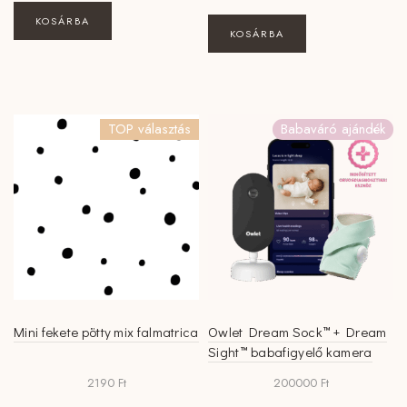
KOSÁRBA
KOSÁRBA
TOP választás
Babaváró ajándék
Mini fekete pötty mix falmatrica
Owlet Dream Sock™ + Dream
Sight™ babafigyelő kamera
2190
Ft
200000
Ft