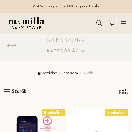
✓ 4.9/5 Google
| 50.000+ elégedett szülő
0
BABASZOBA
KATEGÓRIÁK
Kezdőlap
Babaszoba
3. oldal
Szűrők
Bestseller
Bestseller