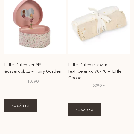
van.
van.
A
A
változatok
változatok
a
a
termékoldalon
termékoldalon
választhatók
választhatók
ki
ki
Little Dutch zenélő
Little Dutch muszlin
ékszerdoboz – Fairy Garden
textilpelenka 70×70 – Little
Goose
10390
Ft
5090
Ft
KOSÁRBA
KOSÁRBA