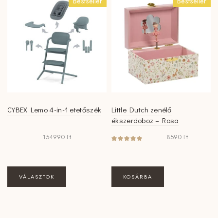
Bestseller
Bestseller
van.
van.
A
A
változatok
változatok
a
a
termékoldalon
termékoldalon
választhatók
választhatók
ki
ki
CYBEX Lemo 4-in-1 etetőszék
Little Dutch zenélő
ékszerdoboz – Rosa
154990
Ft
8590
Ft
Ennek
VÁLASZTOK
KOSÁRBA
a
terméknek
több