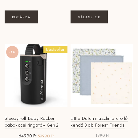
Ennek
KOSÁRBA
VÁLASZTOK
a
terméknek
több
variációja
Bestseller
van.
-8%
A
változatok
a
termékoldalon
választhatók
ki
Sleepytroll Baby Rocker
Little Dutch muszlin arctörlő
babakocsi ringató – Gen 2
kendő 3 db Forest Friends
Original
Current
1990
Ft
64990
Ft
59990
Ft