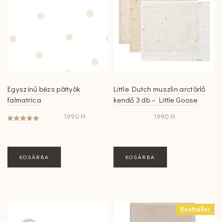
Egyszínű bézs pöttyök
Little Dutch muszlin arctörlő
falmatrica
kendő 3 db – Little Goose
1990
Ft
1990
Ft
KOSÁRBA
KOSÁRBA
Bestseller