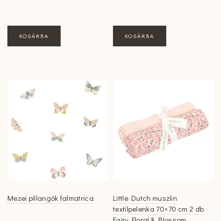
price
price
was:
is:
64990 Ft.
59990 Ft.
KOSÁRBA
KOSÁRBA
Mezei pillangók falmatrica
Little Dutch muszlin
textilpelenka 70×70 cm 2 db
Fairy Floral & Blossom