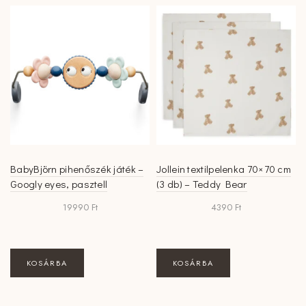
BabyBjörn pihenőszék játék –
Jollein textilpelenka 70×70 cm
Googly eyes, pasztell
(3 db) – Teddy Bear
19990
Ft
4390
Ft
KOSÁRBA
KOSÁRBA