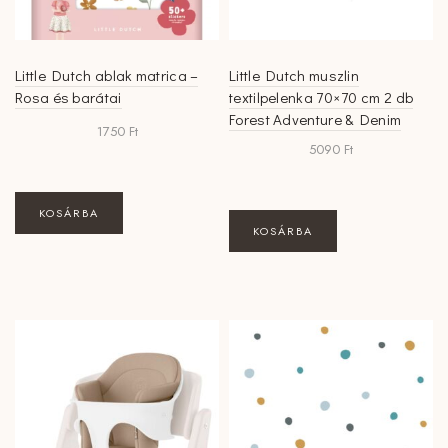
ki
ki
Little Dutch ablak matrica –
Little Dutch muszlin
Rosa és barátai
textilpelenka 70×70 cm 2 db
Forest Adventure & Denim
1750
Ft
Blue
5090
Ft
KOSÁRBA
KOSÁRBA