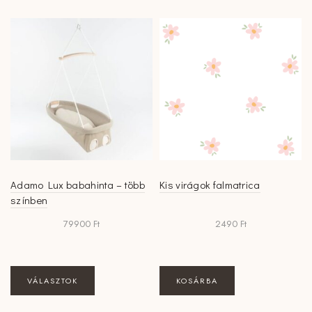
Adamo Lux babahinta – több
Kis virágok falmatrica
színben
79900
Ft
2490
Ft
Ennek
VÁLASZTOK
KOSÁRBA
a
terméknek