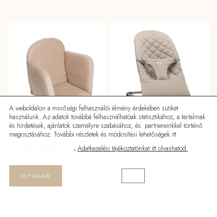
több
variációja
van.
A
változatok
a
termékoldalon
választhatók
ki
A weboldalon a minőségi felhasználói élmény érdekében sütiket
használunk. Az adatok továbbá felhasználhatóak statisztikához, a tartalmak
és hirdetések, ajánlatok személyre szabásához, és partnereinkkel történő
megosztásához. További részletek és módosítási lehetőségek itt
Adamo párna Junior hintához
BabyBjörn Bliss pihenőszék –
– több színben
Classic Quilt
.
Adatkezelési tájékoztatónkat itt olvashatod.
BEÁLLÍTÁSOK
8190
Ft
81990
Ft
ELFOGAD
ELUTASÍT
CLOSE GDPR COOKIE BA
Kezdőlap
Termékek
Keresés
Üzlet
Ennek
Ennek
VÁLASZTOK
VÁLASZTOK
a
a