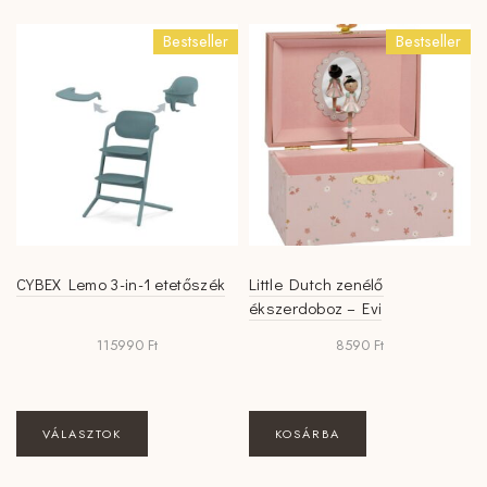
Bestseller
Bestseller
CYBEX Lemo 3-in-1 etetőszék
Little Dutch zenélő
ékszerdoboz – Evi
115990
Ft
8590
Ft
Ennek
VÁLASZTOK
KOSÁRBA
a
terméknek