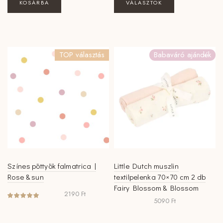
KOSÁRBA
VÁLASZTOK
a
terméknek
több
variációja
TOP választás
Babaváró ajándék
van.
A
változatok
a
termékoldalon
választhatók
ki
Színes pöttyök falmatrica |
Little Dutch muszlin
Rose & sun
textilpelenka 70×70 cm 2 db
Fairy Blossom & Blossom
2190
Ft
5090
Ft