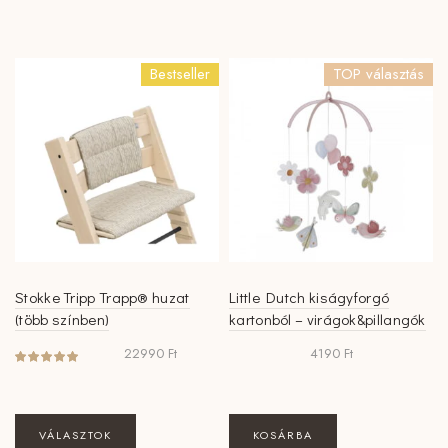
Bestseller
TOP választás
Stokke Tripp Trapp® huzat
Little Dutch kiságyforgó
(több színben)
kartonból – virágok&pillangók
22990
Ft
4190
Ft
Ennek
VÁLASZTOK
KOSÁRBA