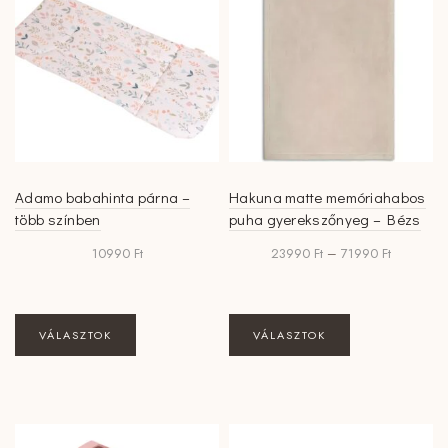
Adamo babahinta párna –
Hakuna matte memóriahabos
több színben
puha gyerekszőnyeg – Bézs
Ártartomá
10990
Ft
23990
Ft
–
71990
Ft
23990 Ft
-
71990 Ft
Ennek
Ennek
VÁLASZTOK
VÁLASZTOK
a
a
terméknek
terméknek
több
több
variációja
variációja