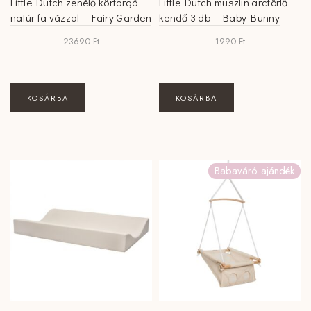
Little Dutch zenélő körforgó
Little Dutch muszlin arctörlő
natúr fa vázzal – Fairy Garden
kendő 3 db – Baby Bunny
23690
Ft
1990
Ft
KOSÁRBA
KOSÁRBA
Babaváró ajándék