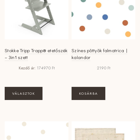
a
termékoldalon
választhatók
ki
Stokke Tripp Trapp® etetőszék
Színes pöttyök falmatrica |
– 3in1 szett
kalandor
Kezdő ár:
174970
Ft
2190
Ft
VÁLASZTOK
KOSÁRBA