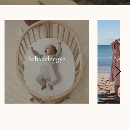
e
Nyárra készülődök