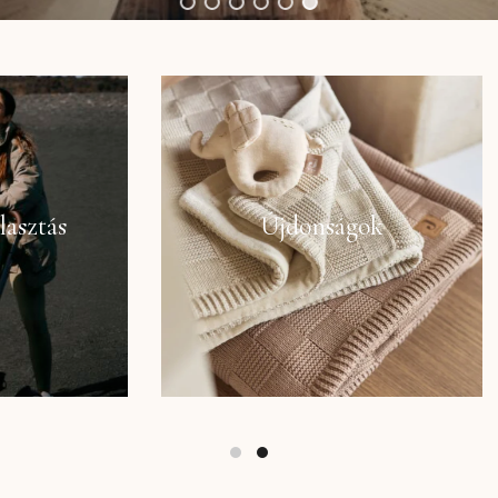
Újdonságok
Babakelengy