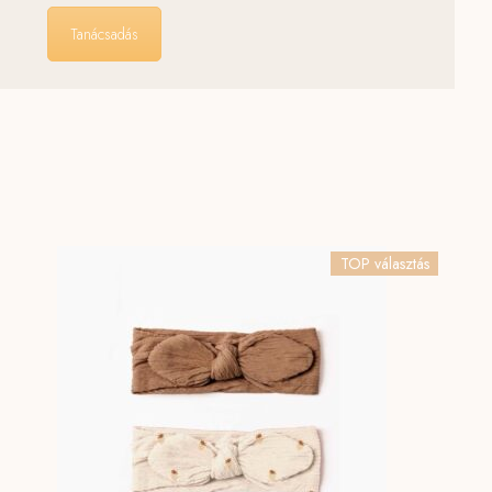
Tanácsadás
TOP választás