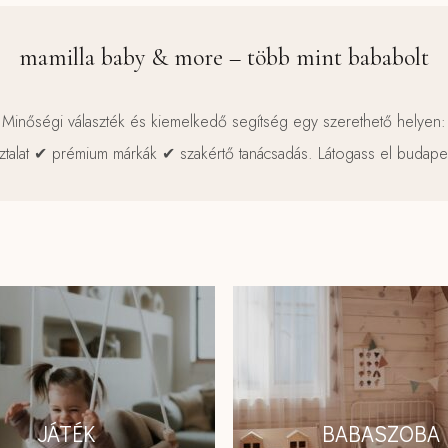
mamilla baby & more – több mint bababolt
Minőségi választék és kiemelkedő segítség egy szerethető helyen:
ztalat ✔ prémium márkák ✔ szakértő tanácsadás. Látogass el budape
JÁTÉK
BABASZOBA