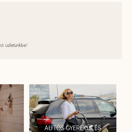
sti
üzletünkbe
!
AUTÓS GYEREKÜLÉS