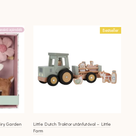
aváró ajándék
Bestseller
airy Garden
Little Dutch Traktor utánfutóval – Little
Farm