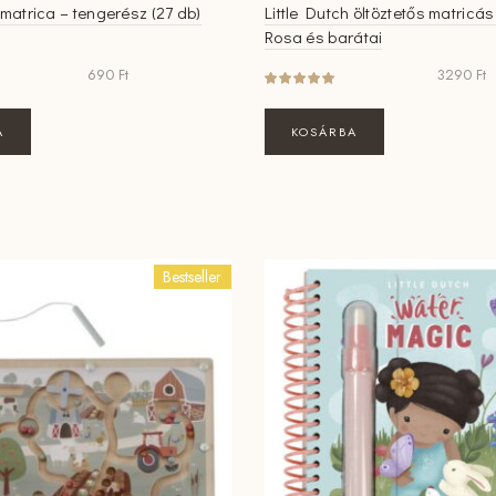
 matrica – tengerész (27 db)
Little Dutch öltöztetős matricás
Rosa és barátai
690
Ft
3290
Ft
A
KOSÁRBA
Bestseller