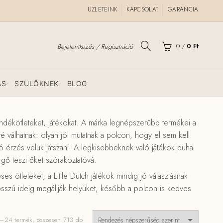
ÜZLETEINK
KAPCSOLAT
GARANCIA
0
/
0
Ft
Bejelentkezés / Regisztráció
ÁS
SZÜLŐKNEK
BLOG
ajándékötleteket, játékokat. A márka legnépszerűbb termékei a
válhatnak: olyan jól mutatnak a polcon, hogy el sem kell
, jó érzés velük játszani. A legkisebbeknek való játékok puha
rgő teszi őket szórakoztatóvá.
es ötleteket, a Little Dutch játékok mindig jó választásnak
osszú ideig megállják helyüket, később a polcon is kedves
Sorted
–24 termék, összesen 713 db