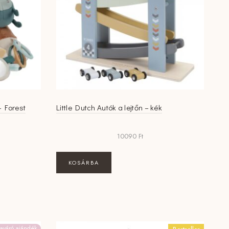
– Forest
Little Dutch Autók a lejtőn – kék
10090
Ft
KOSÁRBA
aváró ajándék