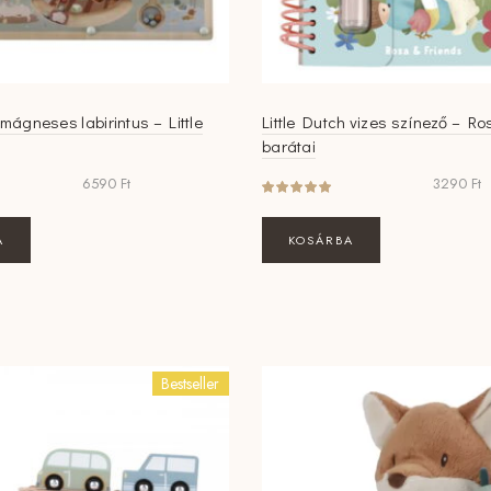
 mágneses labirintus – Little
Little Dutch vizes színező – Ro
barátai
6590
Ft
3290
Ft
A
KOSÁRBA
Bestseller