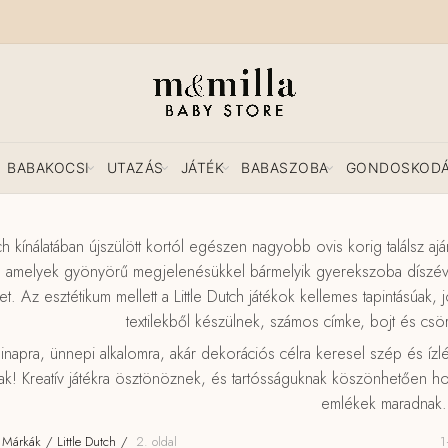
BABAKOCSI
UTAZÁS
JÁTÉK
BABASZOBA
GONDOSKOD
tch kínálatában újszülött kortól egészen nagyobb ovis korig találsz 
k, amelyek gyönyörű megjelenésükkel bármelyik gyerekszoba díszévé 
et. Az esztétikum mellett a Little Dutch játékok kellemes tapintásúak
textilekből készülnek, számos címke, bojt és csö
linapra, ünnepi alkalomra, akár dekorációs célra keresel szép és ízlés
ak! Kreatív játékra ösztönöznek, és tartósságuknak köszönhetően h
emlékek maradnak.
Márkák
Little Dutch
2. oldal
1