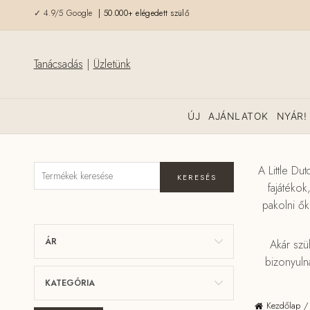
✓ 4.9/5 Google
| 50.000+ elégedett szülő
Tanácsadás
|
Üzletünk
ÚJ
AJÁNLATOK
NYÁR!
A Little Du
KERESÉS
fajátéko
pakolni ők
ÁR
Akár szü
bizonyuln
KATEGÓRIA
Kezdőlap