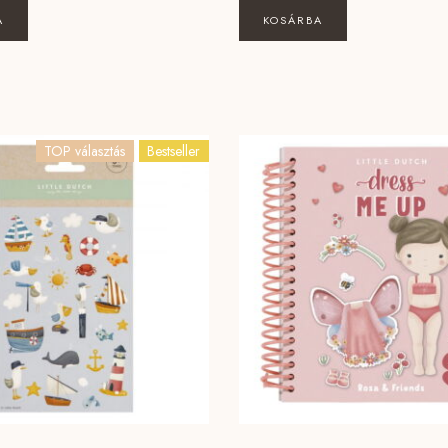
A
KOSÁRBA
TOP választás
Bestseller