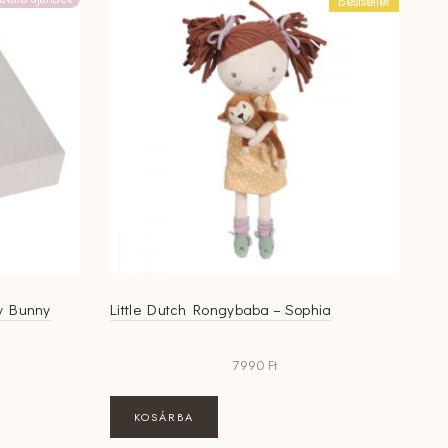
Bestseller
by Bunny
Little Dutch Rongybaba – Sophia
7990
Ft
KOSÁRBA