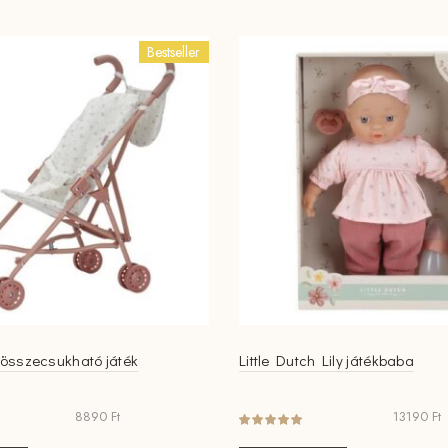
Bestseller
h összecsukható játék
Little Dutch Lily játékbaba
8890
Ft
13190
Ft