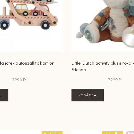
 fa játék autószállító kamion
Little Dutch activity plüss róka 
Friends
7990
Ft
7990
Ft
A
KOSÁRBA
Bab