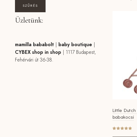
SZŰRÉS
Üzletünk:
mamilla bababolt
|
baby boutique
|
CYBEX shop in shop
|
1117 Budapest,
Fehérvári út 36-38.
Little Dutc
babakocsi