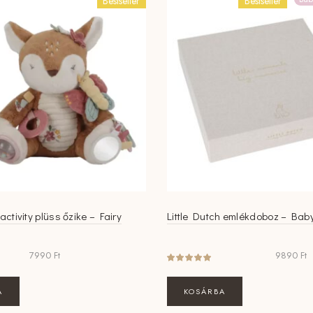
Bestseller
Bestseller
 activity plüss őzike – Fairy
Little Dutch emlékdoboz – Ba
7990
Ft
9890
Ft
A
KOSÁRBA