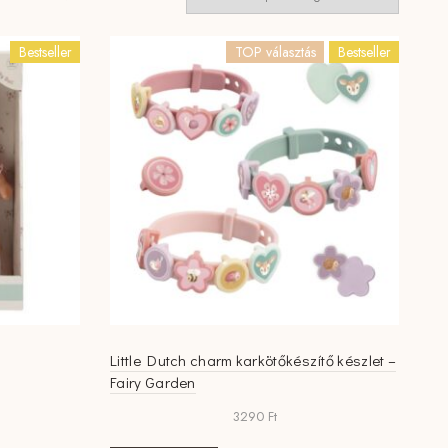
by
popularity
Bestseller
TOP választás
Bestseller
Little Dutch charm karkötőkészítő készlet –
Fairy Garden
3290
Ft