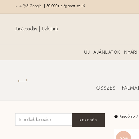
✓ 4.9/5 Google
| 50.000+ elégedett szülő
Tanácsadás
|
Üzletünk
ÚJ
AJÁNLATOK
NYÁR!
ÖSSZES
FALMA
Kezdőlap
KERESÉS
-22%