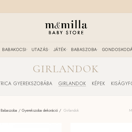
BABAKOCSI
UTAZÁS
JÁTÉK
BABASZOBA
GONDOSKOD
GIRLANDOK
TRICA GYEREKSZOBÁBA
GIRLANDOK
KÉPEK
KISÁGY
Babaszoba
Gyerekszoba dekoráció
Girlandok
M