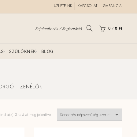
ÜZLETEINK
KAPCSOLAT
GARANCIA
0
/
0
Ft
Bejelentkezés / Regisztráció
ÁS
SZÜLŐKNEK
BLOG
FORGÓ
ZENÉLŐK
Sorted
ind a(z) 3 találat megjelenítve
by
popularity