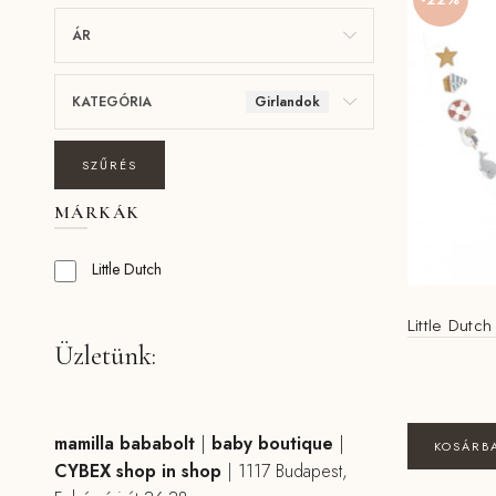
ÁR
KATEGÓRIA
Girlandok
SZŰRÉS
MÁRKÁK
Little Dutch
Little Dutch
Üzletünk:
mamilla bababolt
|
baby boutique
|
KOSÁRB
CYBEX shop in shop
|
1117 Budapest,