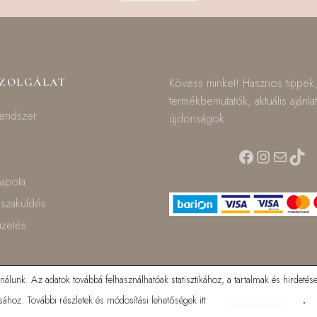
SZOLGÁLAT
Kövess minket! Hasznos tippek
termékbemutatók, aktuális ajánla
rendszer
újdonságok:
Facebook
Instagra
Mail
TikT
lapota
isszaküldés
fizetés
lunk. Az adatok továbbá felhasználhatóak statisztikához, a tartalmak és hirdetése
ához. További részletek és módosítási lehetőségek itt
.
BEÁLLÍTÁSOK
© 2025 Mamilla bababolt. Minden jog fenntartva