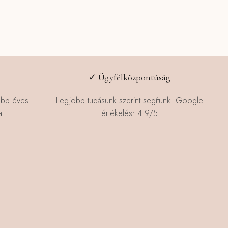
✓ Ügyfélközpontúság
öbb éves
Legjobb tudásunk szerint segítünk! Google
t
értékelés: 4.9/5