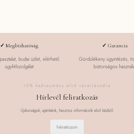
✓
Megbízhatóság
✓
Garancia
pasztalat, budai üzlet, elérhető
Gördülékeny ügyintézés, t
ügyfélszolgálat
biztonságos használa
10% kedvezmény első vásárlásodra
Hírlevél feliratkozás
Újdonságok, ajánlatok, hasznos információk első kézből
Feliratkozom