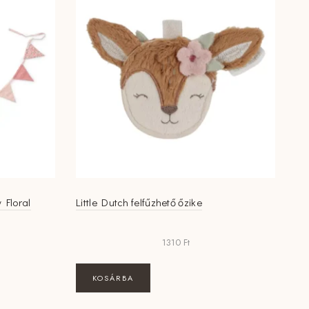
y Floral
Little Dutch felfűzhető őzike
1310
Ft
KOSÁRBA