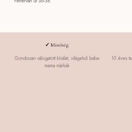
Fehérvári út 36-38.
✓
Minőség
Gondosan válogatott kínálat, világelső baba-
10 éves ta
mama márkák