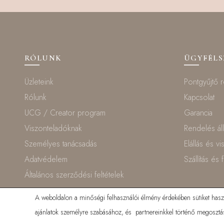
RÓLUNK
ÜGYFÉL
Üzleteink
Pontgyűjtő 
Rólunk
Kapcsolat
UCG / Creator program
Garancia
Viszonteladóknak
Rendelés ál
Személyes tanácsadás
Elállás és v
Adatvédelem
Szállítás és 
Általános szerződési feltételek
A weboldalon a minőségi felhasználói élmény érdekében sütiket haszná
ajánlatok személyre szabásához, és partnereinkkel történő megosztás