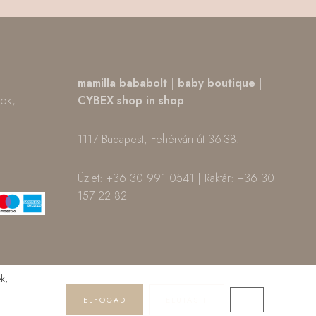
,
mamilla bababolt
|
baby boutique
|
tok,
CYBEX shop in shop
1117 Budapest, Fehérvári út 36-38.
m
ok
Üzlet: +36 30 991 0541 | Raktár: +36 30
157 22 82
k,
ELFOGAD
ELUTASÍT
CLOSE GDPR 