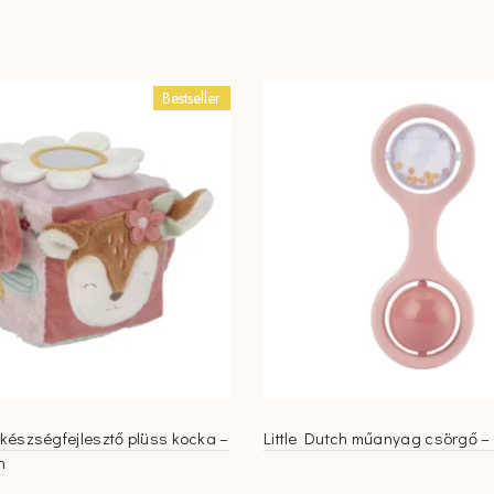
Bestseller
h készségfejlesztő plüss kocka –
Little Dutch műanyag csörgő – 
n