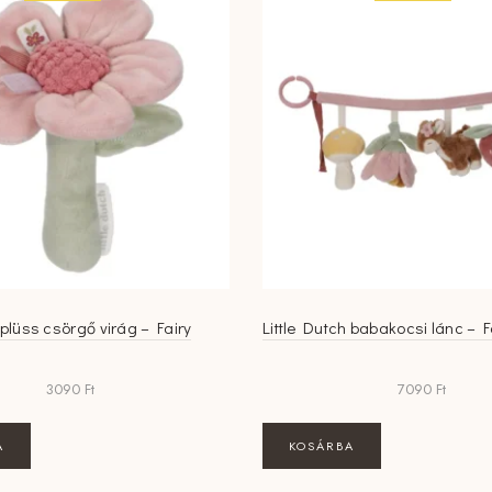
 plüss csörgő virág – Fairy
Little Dutch babakocsi lánc – 
3090
Ft
7090
Ft
A
KOSÁRBA