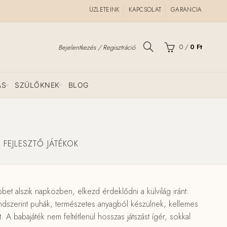
ÜZLETEINK
KAPCSOLAT
GARANCIA
0
/
0
Ft
Bejelentkezés / Regisztráció
ÁS
SZÜLŐKNEK
BLOG
 FEJLESZTŐ JÁTÉKOK
t alszik napközben, elkezd érdeklődni a külvilág iránt:
endszerint puhák, természetes anyagból készülnek, kellemes
. A babajáték nem feltétlenül hosszas játszást ígér, sokkal