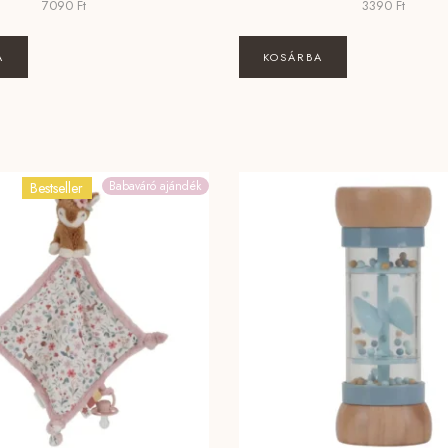
7090
Ft
3390
Ft
A
KOSÁRBA
Babaváró ajándék
Bestseller