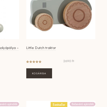
golyópálya –
Little Dutch traktor
2690
Ft
KOSÁRBA
aváró ajándék
Babaváró ajándék
Bestseller