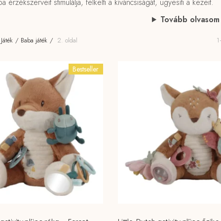
 érzékszerveit stimulálja, felkelti a kíváncsiságát, ügyesíti a kezeit.
Tovább olvasom
Játék
Baba játék
2. oldal
1
Bestseller