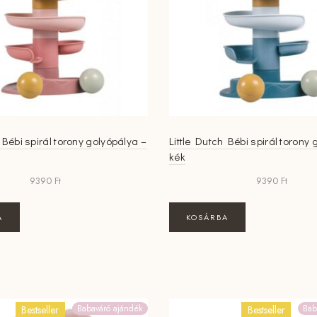
 Bébi spirál torony golyópálya –
Little Dutch Bébi spirál torony 
kék
9390
Ft
9390
Ft
A
KOSÁRBA
Babaváró ajándék
Bab
Bestseller
Bestseller