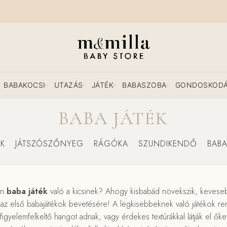
BABAKOCSI
UTAZÁS
JÁTÉK
BABASZOBA
GONDOSKOD
BABA JÁTÉK
K
JÁTSZÓSZŐNYEG
RÁGÓKA
SZUNDIKENDŐ
BABA
en
baba játék
való a kicsinek? Ahogy kisbabád növekszik, kevesebbe
dő az első babajátékok bevetésére! A legkisebbeknek való játékok r
igyelemfelkeltő hangot adnak, vagy érdekes textúrákkal látják el őket