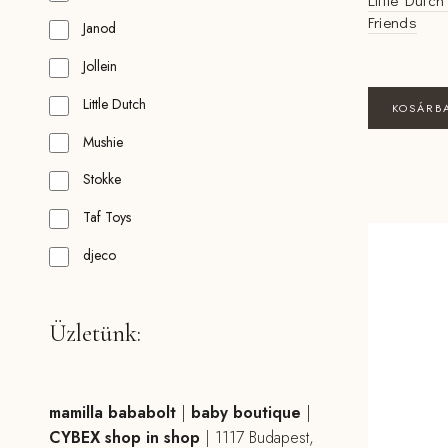
Little Dutch
Friends
Janod
Jollein
Little Dutch
KOSÁRB
Mushie
Stokke
Taf Toys
djeco
Üzletünk:
mamilla bababolt
|
baby boutique
|
CYBEX shop in shop
|
1117 Budapest,