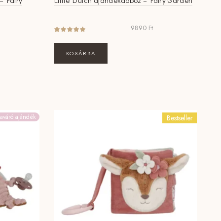
 – Fairy
Little Dutch ajándékdoboz – Fairy Garden
9890
Ft
KOSÁRBA
aváró ajándék
Bestseller