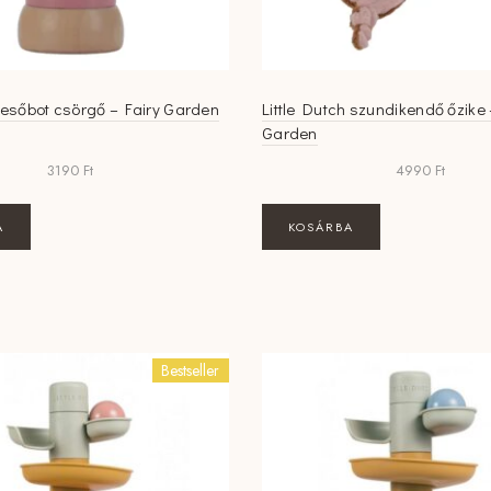
h esőbot csörgő – Fairy Garden
Little Dutch szundikendő őzike 
Garden
3190
Ft
4990
Ft
A
KOSÁRBA
Bestseller