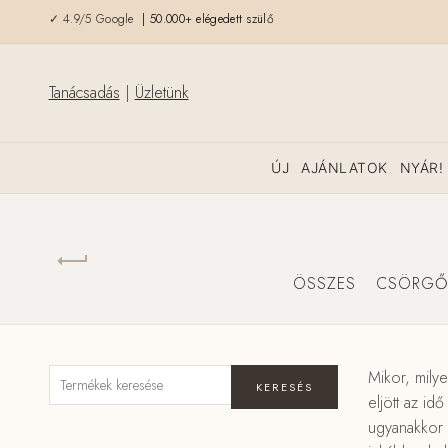
✓ 4.9/5 Google
| 50.000+ elégedett szülő
Tanácsadás
|
Üzletünk
ÚJ
AJÁNLATOK
NYÁR!
ÖSSZES
CSÖRGŐ
Mikor, mily
KERESÉS
eljött az i
ugyanakkor f