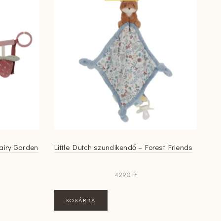
Fairy Garden
Little Dutch szundikendő – Forest Friends
4290
Ft
KOSÁRBA