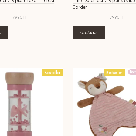
 activity plüss róka – Forest
Little Dutch activity plüss őzike
Garden
7990
Ft
7990
Ft
A
KOSÁRBA
Bab
Bestseller
Bestseller