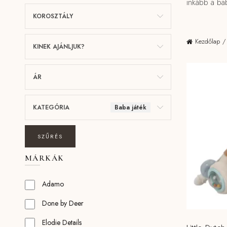
inkább a baba
KOROSZTÁLY
Kezdőlap
KINEK AJÁNLJUK?
ÁR
KATEGÓRIA
Baba játék
SZŰRÉS
MÁRKÁK
Adamo
Done by Deer
Elodie Details