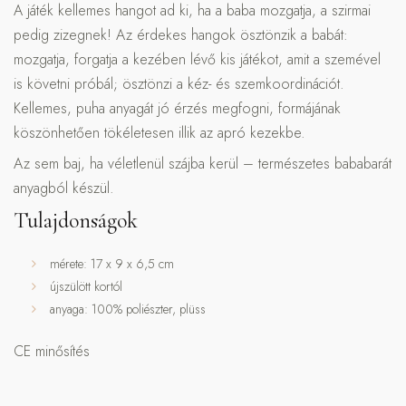
A játék kellemes hangot ad ki, ha a baba mozgatja, a szirmai
pedig zizegnek! Az érdekes hangok ösztönzik a babát:
mozgatja, forgatja a kezében lévő kis játékot, amit a szemével
is követni próbál; ösztönzi a kéz- és szemkoordinációt.
Kellemes, puha anyagát jó érzés megfogni, formájának
köszönhetően tökéletesen illik az apró kezekbe.
Az sem baj, ha véletlenül szájba kerül – természetes bababarát
anyagból készül.
Tulajdonságok
mérete: 17 x 9 x 6,5 cm
újszülött kortól
anyaga: 100% poliészter, plüss
CE minősítés