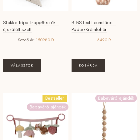
Stokke Tripp Trapp® szék –
BIBS textil cumilánc –
újszülött szett
Púder/Krémfehér
Kezdő ár:
150980
Ft
6490
Ft
VÁLASZTOK
KOSÁRBA
Bestseller
Babaváró ajándék
Babaváró ajándék