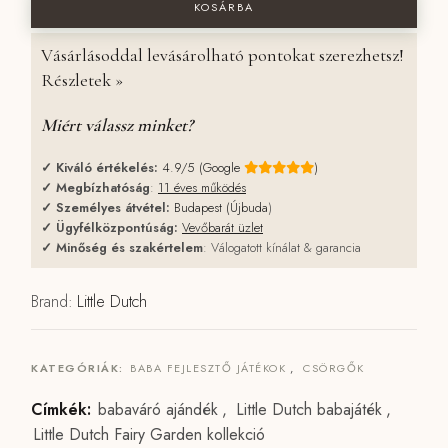
KOSÁRBA
Vásárlásoddal levásárolható pontokat szerezhetsz!
Részletek »
Miért válassz minket?
✓
Kiváló értékelés:
4.9/5 (Google
)
✓
Megbízhatóság
:
11 éves működés
✓
Személyes átvétel:
Budapest (Újbuda
)
✓
Ügyfélközpontúság:
Vevőbarát üzlet
✓
Minőség és szakértelem
: Válogatott kínálat & garancia
Brand:
Little Dutch
KATEGÓRIÁK:
BABA FEJLESZTŐ JÁTÉKOK
,
CSÖRGŐK
Címkék:
babaváró ajándék
,
Little Dutch babajáték
,
Little Dutch Fairy Garden kollekció