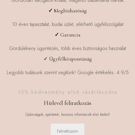
Gondosan válogatott kínálat, világelső baba-mama márkák
✓
Megbízhatóság
10 éves tapasztalat, budai üzlet, elérhető ügyfélszolgálat
✓
Garancia
Gördülékeny ügyintézés, több éves biztonságos használat
✓ Ügyfélközpontúság
Legjobb tudásunk szerint segítünk! Google értékelés: 4.9/5
10% kedvezmény első vásárlásodra
Hírlevél feliratkozás
Újdonságok, ajánlatok, hasznos információk első kézből
Feliratkozom