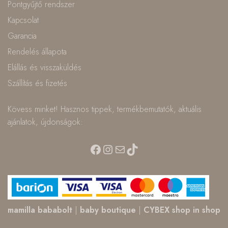
Pontgyűjtő rendszer
Kapcsolat
Garancia
Rendelés állapota
Elállás és visszaküldés
Szállítás és fizetés
Kövess minket! Hasznos tippek, termékbemutatók, aktuális
ajánlatok, újdonságok:
Facebook
Instagram
Mail
TikTok
mamilla bababolt
|
baby boutique
|
CYBEX shop in shop