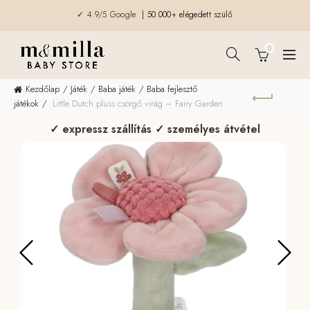
✓ 4.9/5 Google
| 50.000+ elégedett szülő
0
Kezdőlap
Játék
Baba játék
Baba fejlesztő
játékok
Little Dutch plüss csörgő virág – Fairy Garden
✓ expressz szállítás ✓ személyes átvétel