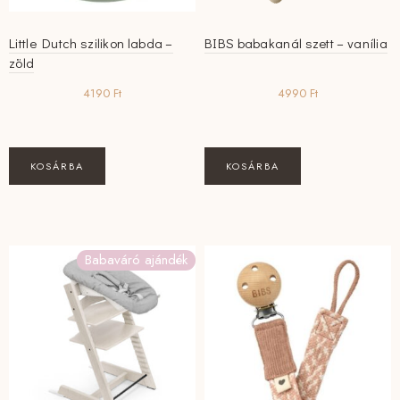
Little Dutch szilikon labda –
BIBS babakanál szett – vanília
zöld
4190
Ft
4990
Ft
KOSÁRBA
KOSÁRBA
Babaváró ajándék