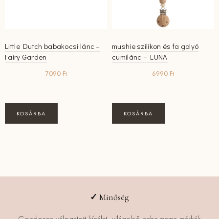
Little Dutch babakocsi lánc –
mushie szilikon és fa golyó
Fairy Garden
cumilánc – LUNA
7090
Ft
6990
Ft
KOSÁRBA
KOSÁRBA
✓
Minőség