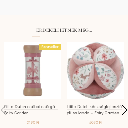
ÉRDEKELHETNEK MÉG…
Bestseller
Little Dutch esőbot csörgő –
Little Dutch készségfejlesztő
Fairy Garden
plüss labda – Fairy Garden
3190
Ft
5090
Ft