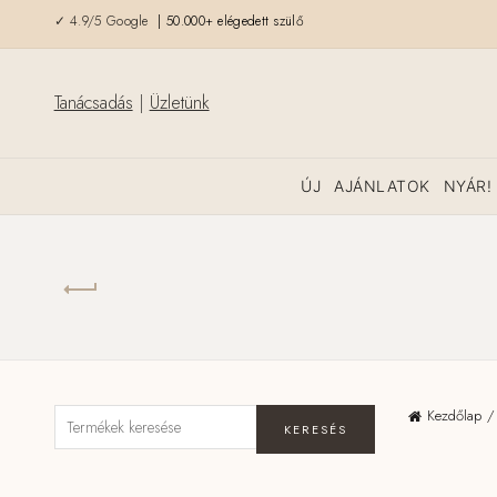
✓ 4.9/5 Google
| 50.000+ elégedett szülő
Tanácsadás
|
Üzletünk
ÚJ
AJÁNLATOK
NYÁR!
Kezdőlap
KERESÉS