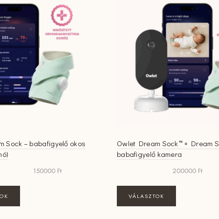
m Sock – babafigyelő okos
Owlet Dream Sock™ + Dream S
hó)
babafigyelő kamera
150000
Ft
200000
Ft
Ennek
Ennek
TOK
VÁLASZTOK
a
a
terméknek
terméknek