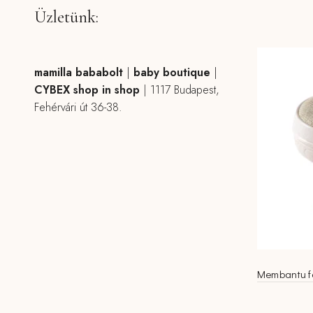
Üzletünk:
mamilla bababolt
|
baby boutique
|
CYBEX shop in shop
|
1117 Budapest,
Fehérvári út 36-38.
Membantu f