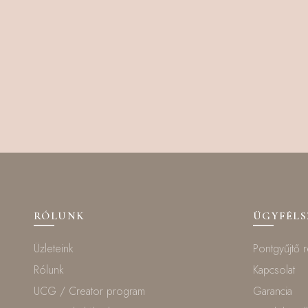
RÓLUNK
ÜGYFÉL
Üzleteink
Pontgyűjtő 
Rólunk
Kapcsolat
UCG / Creator program
Garancia