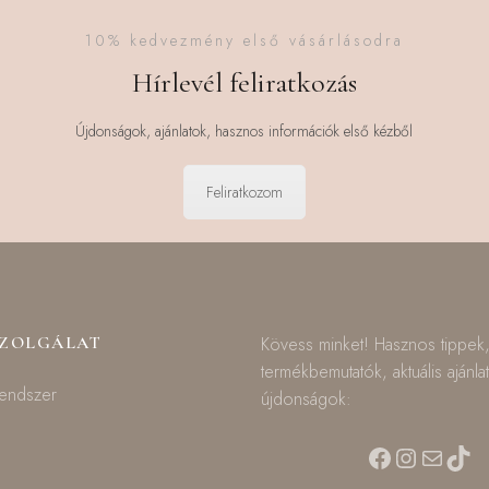
10% kedvezmény első vásárlásodra
Hírlevél feliratkozás
Újdonságok, ajánlatok, hasznos információk első kézből
Feliratkozom
SZOLGÁLAT
Kövess minket! Hasznos tippek
termékbemutatók, aktuális ajánla
rendszer
újdonságok:
Facebook
Instagra
Mail
TikT