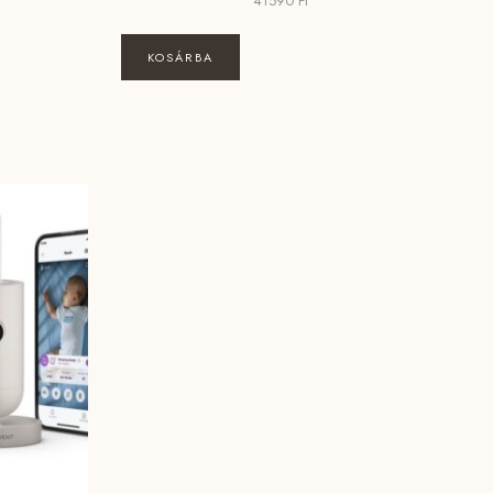
41590
Ft
KOSÁRBA