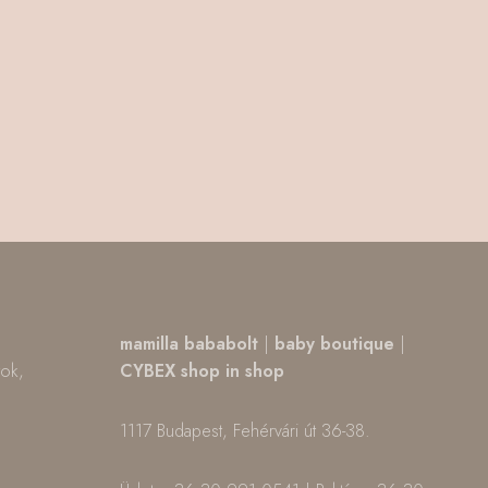
,
mamilla bababolt
|
baby boutique
|
tok,
CYBEX shop in shop
1117 Budapest, Fehérvári út 36-38.
m
ok