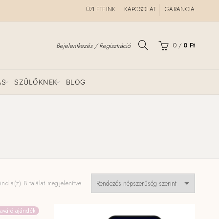
ÜZLETEINK
KAPCSOLAT
GARANCIA
0
/
0
Ft
Bejelentkezés / Regisztráció
ÁS
SZÜLŐKNEK
BLOG
Sorted
nd a(z) 8 találat megjelenítve
by
popularity
aváró ajándék