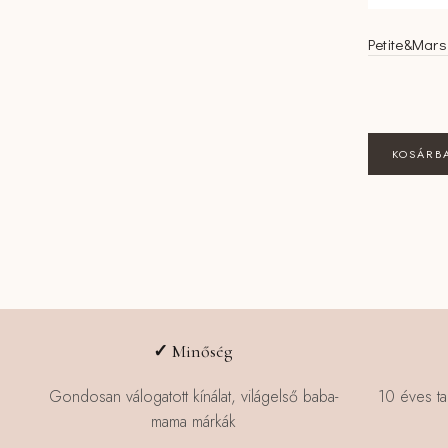
Petite&Mars 
KOSÁRB
✓
Minőség
Gondosan válogatott kínálat, világelső baba-
10 éves ta
mama márkák