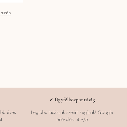
 sírás
Current
price
is:
.
159990 Ft.
✓ Ügyfélközpontúság
öbb éves
Legjobb tudásunk szerint segítünk! Google
t
értékelés: 4.9/5