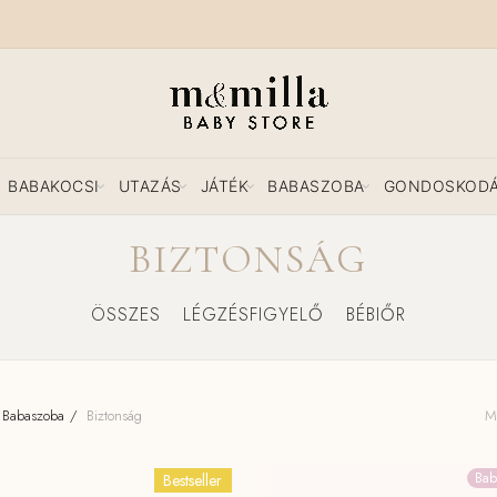
BABAKOCSI
UTAZÁS
JÁTÉK
BABASZOBA
GONDOSKOD
BIZTONSÁG
ÖSSZES
LÉGZÉSFIGYELŐ
BÉBIŐR
Babaszoba
Biztonság
Mi
Bab
Bestseller