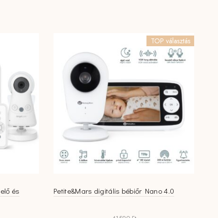
TOP választás
n
elő és
Petite&Mars digitális bébiőr Nano 4.0