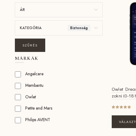
ÁR
KATEGÓRIA
Biztonság
SZŰRÉS
MÁRKÁK
Angelcare
Membantu
Owlet Drea
zokni (0-18 
Owlet
Petite and Mars
Philips AVENT
VÁLASZ