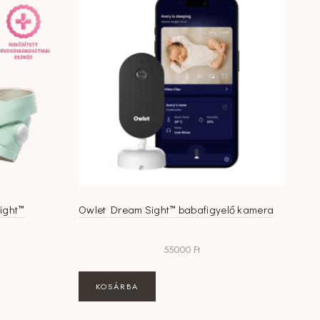
ight™
Owlet Dream Sight™ babafigyelő kamera
55000
Ft
KOSÁRBA