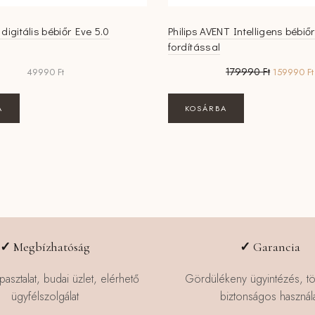
digitális bébiőr Eve 5.0
Philips AVENT Intelligens bébiőr
fordítással
Original
179990
Ft
49990
Ft
159990
Ft
price
was:
A
KOSÁRBA
179990 Ft
✓
Megbízhatóság
✓
Garancia
pasztalat, budai üzlet, elérhető
Gördülékeny ügyintézés, t
ügyfélszolgálat
biztonságos használa