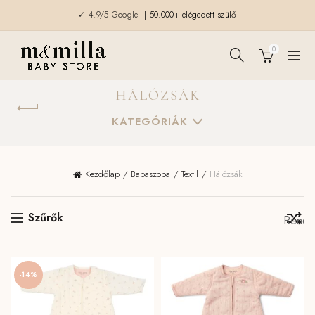
✓ 4.9/5 Google
| 50.000+ elégedett szülő
0
HÁLÓZSÁK
KATEGÓRIÁK
Kezdőlap
Babaszoba
Textil
Hálózsák
Szűrők
-14%