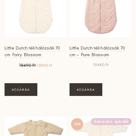
Little Dutch téli hálózsák 70
Little Dutch téli hálózsák 70
cm Fairy Blossom
cm – Pure Blossom
Original
Current
19490
Ft
18490
Ft
15990
Ft
price
price
was:
is:
18490 Ft.
15990 Ft.
KOSÁRBA
KOSÁRBA
Babaváró ajándék
-15%