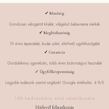
✓
Minőség
Gondosan válogatott kínálat, világelső baba-mama márkák
✓
Megbízhatóság
10 éves tapasztalat, budai üzlet, elérhető ügyfélszolgálat
✓
Garancia
Gördülékeny ügyintézés, több éves biztonságos használat
✓ Ügyfélközpontúság
Legjobb tudásunk szerint segítünk! Google értékelés: 4.9/5
10% kedvezmény első vásárlásodra
Hírlevél feliratkozás