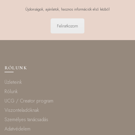
Újdonságok, ajánlatok, hasznos információk első kézből
Feliratkozom
RÓLUNK
Üzleteink
Rólunk
UCG / Creator program
Viszonteladóknak
Személyes tanácsadás
Adatvédelem