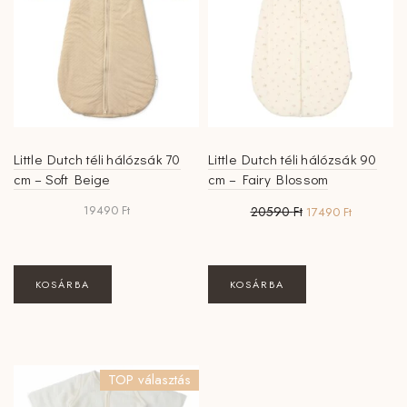
Little Dutch téli hálózsák 70
Little Dutch téli hálózsák 90
cm – Soft Beige
cm – Fairy Blossom
Original
Current
19490
Ft
20590
Ft
17490
Ft
price
price
was:
is:
20590 Ft.
17490 Ft.
KOSÁRBA
KOSÁRBA
TOP választás