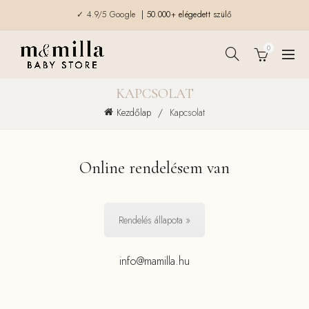
✓ 4.9/5 Google
| 50.000+ elégedett szülő
0
KAPCSOLAT
Kezdőlap
Kapcsolat
Online rendelésem van
Rendelés állapota »
info@mamilla.hu