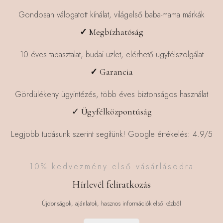
Gondosan válogatott kínálat, világelső baba-mama márkák
✓
Megbízhatóság
10 éves tapasztalat, budai üzlet, elérhető ügyfélszolgálat
✓
Garancia
Gördülékeny ügyintézés, több éves biztonságos használat
✓ Ügyfélközpontúság
Legjobb tudásunk szerint segítünk! Google értékelés: 4.9/5
10% kedvezmény első vásárlásodra
Hírlevél feliratkozás
Újdonságok, ajánlatok, hasznos információk első kézből