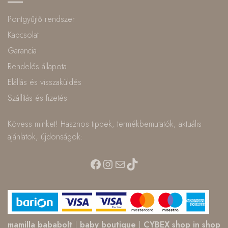
Pontgyűjtő rendszer
Kapcsolat
Garancia
Rendelés állapota
Elállás és visszaküldés
Szállítás és fizetés
Kövess minket! Hasznos tippek, termékbemutatók, aktuális
ajánlatok, újdonságok:
Facebook
Instagram
Mail
TikTok
mamilla bababolt
|
baby boutique
|
CYBEX shop in shop