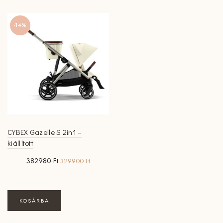
-14%
CYBEX Gazelle S 2in1 –
kiállított
Original
Current
382980
Ft
329900
Ft
price
price
was:
is:
382980 Ft.
329900 Ft.
KOSÁRBA