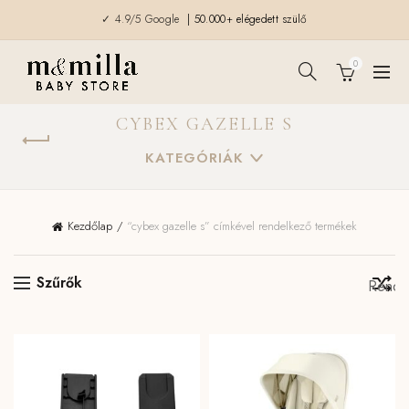
✓ 4.9/5 Google
| 50.000+ elégedett szülő
0
CYBEX GAZELLE S
KATEGÓRIÁK
Kezdőlap
“cybex gazelle s” címkével rendelkező termékek
Szűrők