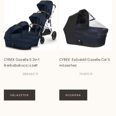
CYBEX Gazelle S 2in1
CYBEX Esővédő Gazelle Cot S
ikerbabakocsi szett
mózeshez
588460
Ft
19490
Ft
VÁLASZTOK
KOSÁRBA