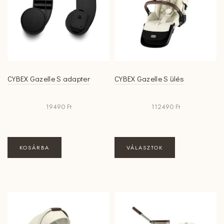
CYBEX Gazelle S adapter
CYBEX Gazelle S ülés
19490
Ft
112490
Ft
Ennek
KOSÁRBA
VÁLASZTOK
a
terméknek
több
variációja
van.
A