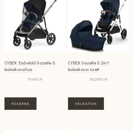
A
változatok
a
termékoldalon
választhatók
ki
CYBEX Esővédő Gazelle S
CYBEX Gazelle S 2in1
babakocsihoz
babakocsi szett
19490
Ft
382980
Ft
KOSÁRBA
VÁLASZTOK