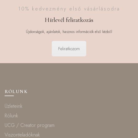
10% kedvezmény első vásárlásodra
Hírlevél feliratkozás
Újdonságok, ajánlatok, hasznos információk első kézből
Feliratkozom
RÓLUNK
Üzleteink
Rólunk
UCG / Creator program
Viszonteladóknak