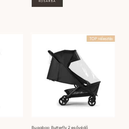
KOSÁRBA
TOP választás
Bugaboo Butterfly 2 esővédő