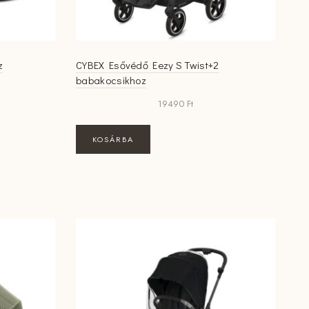
z
CYBEX Esővédő Eezy S Twist+2
babakocsikhoz
19490
Ft
KOSÁRBA