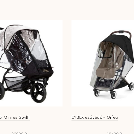
 Mini és Swift)
CYBEX esővédő – Orfeo
20990
Ft
19490
Ft