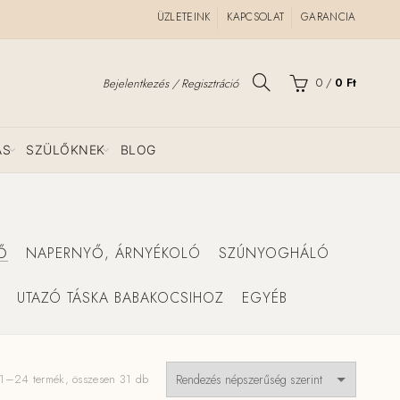
ÜZLETEINK
KAPCSOLAT
GARANCIA
0
/
0
Ft
Bejelentkezés / Regisztráció
ÁS
SZÜLŐKNEK
BLOG
Ő
NAPERNYŐ, ÁRNYÉKOLÓ
SZÚNYOGHÁLÓ
UTAZÓ TÁSKA BABAKOCSIHOZ
EGYÉB
Sorted
1–24 termék, összesen 31 db
by