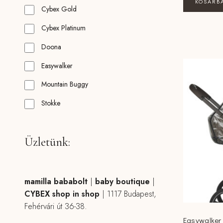
KOSÁRB
Cybex Gold
Cybex Platinum
Doona
Easywalker
Mountain Buggy
Stokke
Üzletünk:
mamilla bababolt
|
baby boutique
|
CYBEX shop in shop
|
1117 Budapest,
Fehérvári út 36-38.
Easywalker