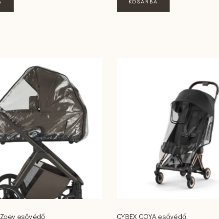
A
KOSÁRBA
 Zoey esővédő
CYBEX COYA esővédő