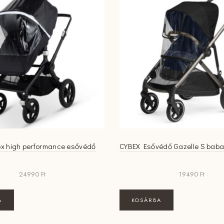
x high performance esővédő
CYBEX Esővédő Gazelle S bab
24990
Ft
19490
Ft
A
KOSÁRBA