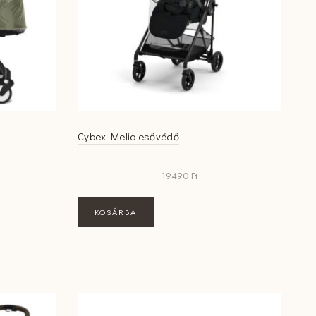
Cybex Melio esővédő
19490
Ft
KOSÁRBA