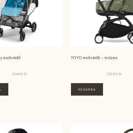
y esővédő
YOYO esővédő – mózes
19490
Ft
12990
Ft
A
KOSÁRBA