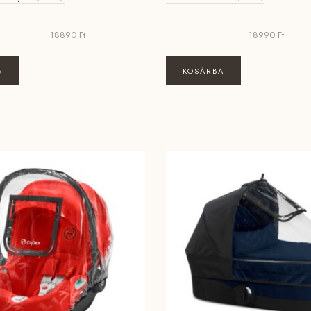
18890
Ft
18990
Ft
A
KOSÁRBA