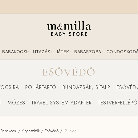
BABAKOCSI
UTAZÁS
JÁTÉK
BABASZOBA
GONDOSKOD
ESŐVÉDŐ
KOCSIRA
POHÁRTARTÓ
BUNDAZSÁK, SÍTALP
ESŐVÉD
T
MÓZES
TRAVEL SYSTEM ADAPTER
TESTVÉRFELLÉPŐ
Babakocsi
Kiegészítők
Esővédő
2. oldal