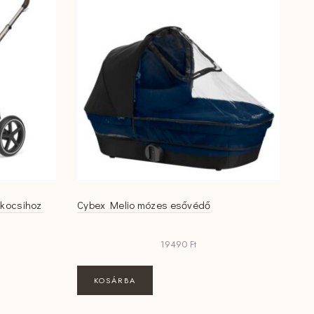
akocsihoz
Cybex Melio mózes esővédő
19490
Ft
KOSÁRBA