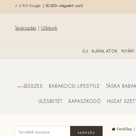
✓ 4.9/5 Google
| 50.000+ elégedett szülő
Tanácsadás
|
Üzletünk
ÚJ
AJÁNLATOK
NYÁR!
ÖSSZES
BABAKOCSI LIFESTYLE
TÁSKA BABA
ÜLÉSBETÉT
KAPASZKODÓ
HUZAT SZET
Kezdőlap
KERESÉS