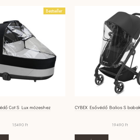
Bestseller
édő Cot S Lux mózeshez
CYBEX Esővédő Balios S baba
15490
Ft
19490
Ft