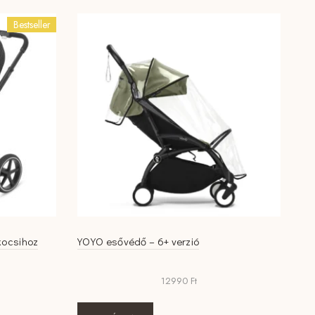
popularity
Bestseller
kocsihoz
YOYO esővédő – 6+ verzió
12990
Ft