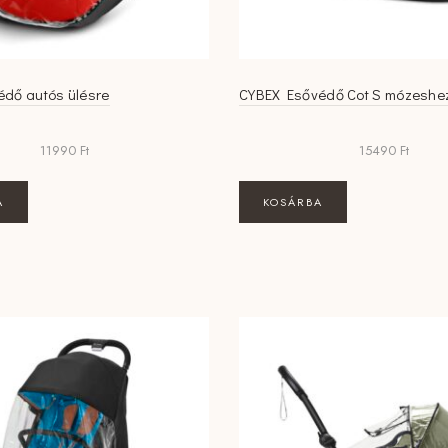
édő autós ülésre
CYBEX Esővédő Cot S mózeshe
11990
Ft
15490
Ft
A
KOSÁRBA