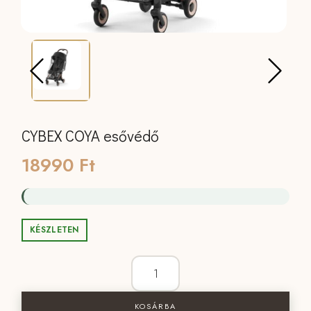
CYBEX COYA esővédő
18990
Ft
KÉSZLETEN
CYBEX COYA esővédő mennyiség
KOSÁRBA