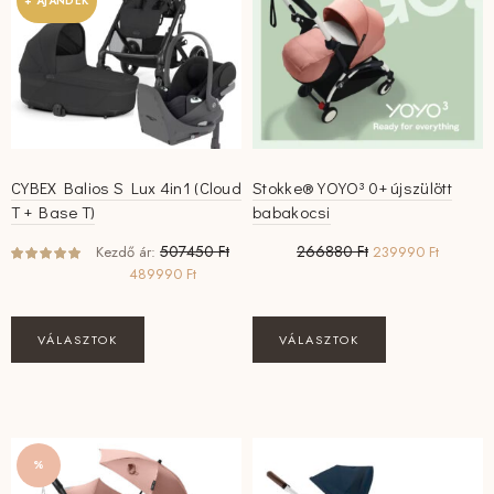
+ AJÁNDÉK
CYBEX Balios S Lux 4in1 (Cloud
Stokke® YOYO³ 0+ újszülött
T + Base T)
babakocsi
Original
Current
507450
Ft
266880
Ft
Kezdő ár:
239990
Ft
price
price
Original
Current
489990
Ft
was:
is:
price
price
266880 Ft.
239990 
was:
is:
507450 Ft.
489990 Ft.
VÁLASZTOK
VÁLASZTOK
%