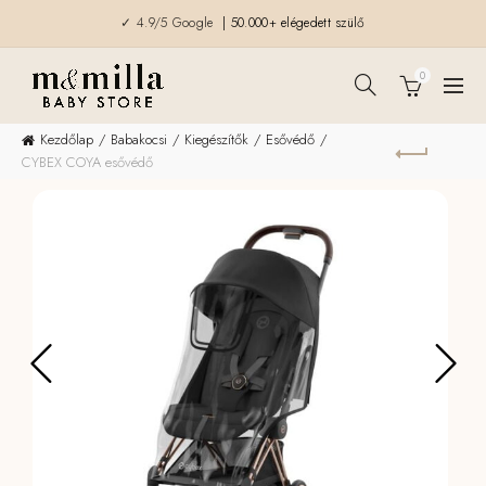
✓ 4.9/5 Google
| 50.000+ elégedett szülő
0
Kezdőlap
Babakocsi
Kiegészítők
Esővédő
CYBEX COYA esővédő