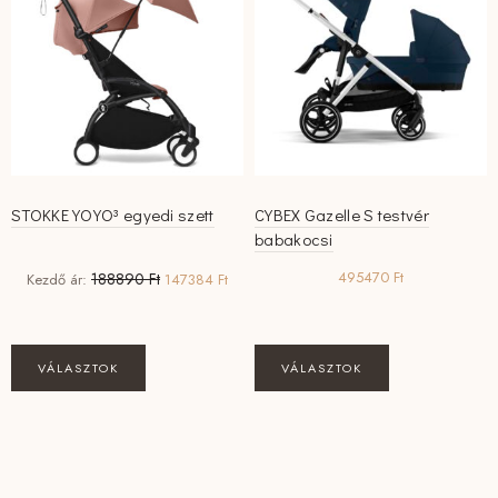
STOKKE YOYO³ egyedi szett
CYBEX Gazelle S testvér
babakocsi
Original
Current
495470
Ft
188890
Ft
Kezdő ár:
147384
Ft
price
price
was:
is:
188890 Ft.
147384 Ft.
VÁLASZTOK
VÁLASZTOK