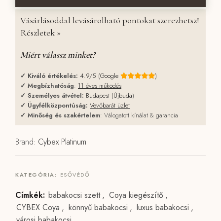
Vásárlásoddal levásárolható pontokat szerezhetsz!
Részletek »
Miért válassz minket?
✓
Kiváló értékelés:
4.9/5 (Google
)
✓
Megbízhatóság
:
11 éves működés
✓
Személyes átvétel:
Budapest (Újbuda
)
✓
Ügyfélközpontúság:
Vevőbarát üzlet
✓
Minőség és szakértelem
: Válogatott kínálat & garancia
Brand:
Cybex Platinum
KATEGÓRIA:
ESŐVÉDŐ
Címkék:
babakocsi szett
,
Coya kiegészítő
,
CYBEX Coya
,
könnyű babakocsi
,
luxus babakocsi
,
városi babakocsi