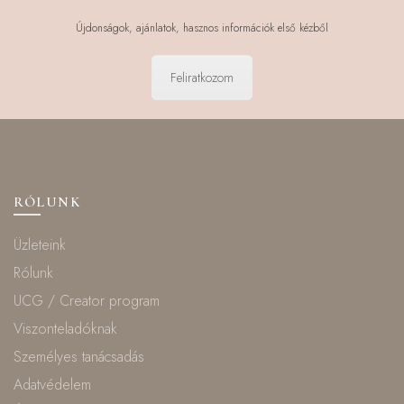
Újdonságok, ajánlatok, hasznos információk első kézből
Feliratkozom
RÓLUNK
Üzleteink
Rólunk
UCG / Creator program
Viszonteladóknak
Személyes tanácsadás
Adatvédelem