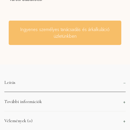
Ingyenes személyes tanácsadás és árkalkuláció
üzletünkben
Leírás
További információk
Vélemények (0)