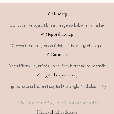
✓
Minőség
Gondosan válogatott kínálat, világelső baba-mama márkák
✓
Megbízhatóság
10 éves tapasztalat, budai üzlet, elérhető ügyfélszolgálat
✓
Garancia
Gördülékeny ügyintézés, több éves biztonságos használat
✓ Ügyfélközpontúság
Legjobb tudásunk szerint segítünk! Google értékelés: 4.9/5
10% kedvezmény első vásárlásodra
Hírlevél feliratkozás