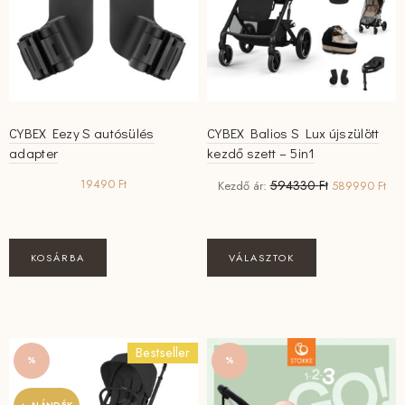
CYBEX Eezy S autósülés
CYBEX Balios S Lux újszülött
adapter
kezdő szett – 5in1
Original
Cur
19490
Ft
594330
Ft
Kezdő ár:
589990
Ft
price
pric
was:
is:
594330 Ft.
589
KOSÁRBA
VÁLASZTOK
Bestseller
%
%