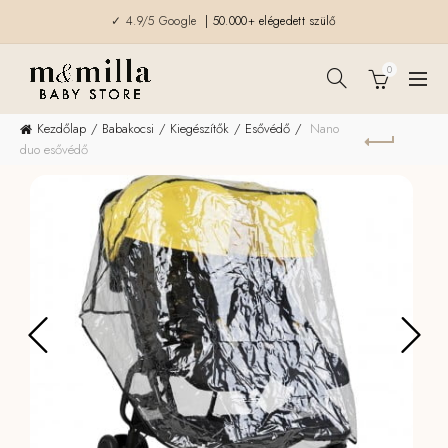
✓ 4.9/5 Google
| 50.000+ elégedett szülő
0
Kezdőlap
Babakocsi
Kiegészítők
Esővédő
Nano
duo esővédő