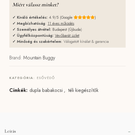
Miért válassz minket?
✓
Kiváló értékelés:
4.9/5 (Google
)
✓
Megbízhatóság
:
11 éves működés
✓
Személyes átvétel:
Budapest (Újbuda
)
✓
Ügyfélközpontúság:
Vevőbarát üzlet
✓
Minőség és szakértelem
: Válogatott kínálat & garancia
Brand:
Mountain Buggy
KATEGÓRIA:
ESŐVÉDŐ
Címkék:
dupla babakocsi
,
téli kiegészítők
Leírás