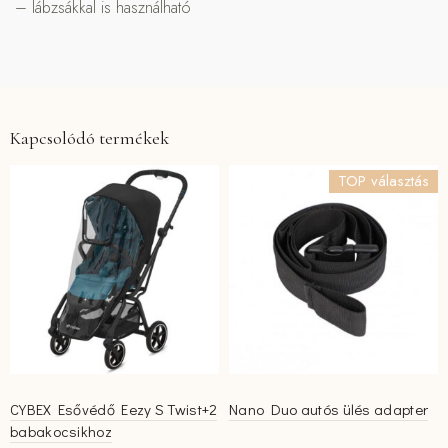
– lábzsákkal is használható
Kapcsolódó termékek
TOP választás
CYBEX Esővédő Eezy S Twist+2
Nano Duo autós ülés adapter
babakocsikhoz