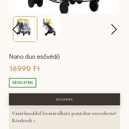
Nano duo esővédő
16990
Ft
KÉSZLETEN
Nano duo esővédő mennyiség
KOSÁRBA
Vásárlásoddal levásárolható pontokat szerezhetsz!
Részletek »