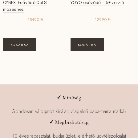
CYBEX Esővédő Cot S
YOYO esővédő – 6+ verzió
mózeshez
15490
Ft
12990
Ft
KOSÁRBA
KOSÁRBA
✓
Minőség
Gondosan válogatott kínálat, világelső baba-mama márkák
✓
Megbízhatóság
10 éves tapasztalat, budai üzlet, elérhető ügyfélszolgálat