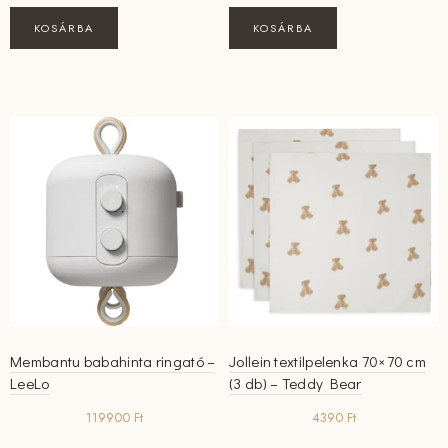
KOSÁRBA
KOSÁRBA
Membantu babahinta ringató –
Jollein textilpelenka 70×70 cm
LeeLo
(3 db) – Teddy Bear
119900
Ft
4390
Ft