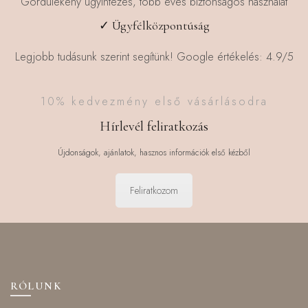
Gördülékeny ügyintézés, több éves biztonságos használat
✓ Ügyfélközpontúság
Legjobb tudásunk szerint segítünk! Google értékelés: 4.9/5
10% kedvezmény első vásárlásodra
Hírlevél feliratkozás
Újdonságok, ajánlatok, hasznos információk első kézből
Feliratkozom
RÓLUNK