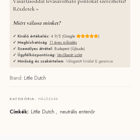
Vásárlásoddal levásárolható pontokat szerezhetsz!
Részletek »
Miért válassz minket?
✓
Kiváló értékelés:
4.9/5 (Google
)
✓
Megbízhatóság
:
11 éves működés
✓
Személyes átvétel:
Budapest (Újbuda
)
✓
Ügyfélközpontúság:
Vevőbarát üzlet
✓
Minőség és szakértelem
: Válogatott kínálat & garancia
Brand:
Little Dutch
KATEGÓRIA:
HÁLÓZSÁK
Címkék:
Little Dutch
,
neutrális enteriőr