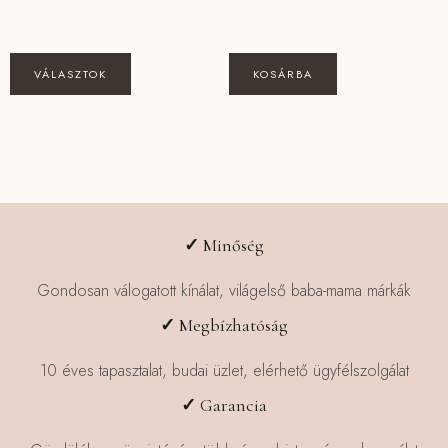
Ennek
VÁLASZTOK
KOSÁRBA
a
terméknek
több
variációja
van.
A
változatok
✓
Minőség
a
termékoldalon
Gondosan válogatott kínálat, világelső baba-mama márkák
választhatók
✓
Megbízhatóság
ki
10 éves tapasztalat, budai üzlet, elérhető ügyfélszolgálat
✓
Garancia