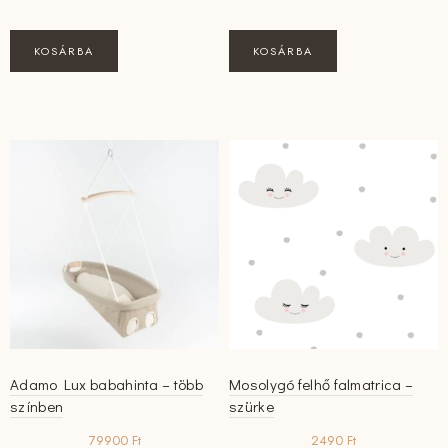
KOSÁRBA
KOSÁRBA
Adamo Lux babahinta – több
Mosolygó felhő falmatrica –
színben
szürke
79900
Ft
2490
Ft