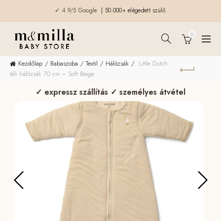
✓ 4.9/5 Google
| 50.000+ elégedett szülő
0
Kezdőlap
Babaszoba
Textil
Hálózsák
Little Dutch
téli hálózsák 70 cm – Soft Beige
✓ expressz szállítás ✓ személyes átvétel