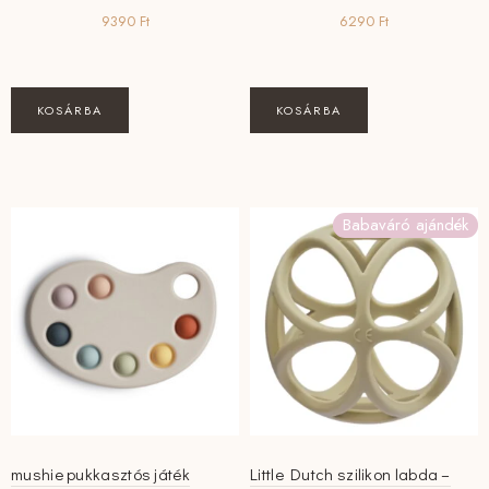
9390
Ft
6290
Ft
KOSÁRBA
KOSÁRBA
Babaváró ajándék
mushie pukkasztós játék
Little Dutch szilikon labda –