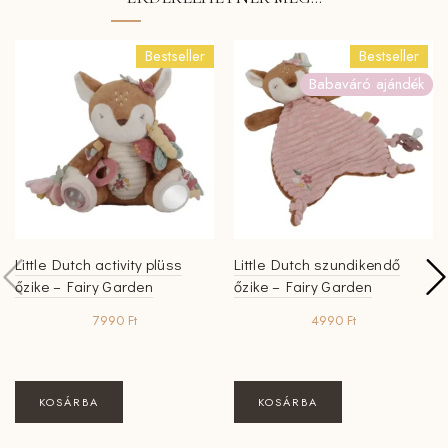
Bestseller
Bestseller
Babaváró ajándék
Little Dutch activity plüss
Little Dutch szundikendő
őzike – Fairy Garden
őzike – Fairy Garden
7990
Ft
4990
Ft
KOSÁRBA
KOSÁRBA