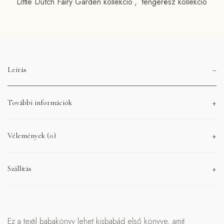
Little Dutch Fairy Garden kollekció
,
tengerész kollekció
Leírás
További információk
Vélemények (0)
Szállítás
Ez a textil babakönyv lehet kisbabád első könyve, amit