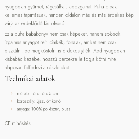
nyugodtan gyűrhet, rágcsálhat, lapozgathat! Puha oldalai
kellemes tapintásúak, minden oldalon más és más érdekes kép
várja az érdeklődő kis olvasót.
Ez a puha babakönyv nem csak képeket, hanem sok-sok
izgalmas anyagot rejt: címkék, fonalak, amiket nem csak
piszkálni, de megkóstolni is érdekes játék. Add nyugodtan
kisbabád kezébe, hosszú percekre le fogja kötni mire
alaposan felfedezi a részleteket!
Technikai adatok
mérete:
16 x 16 x 5 cm
korosztály: újszülött kortól
anyaga: 100% poliészter, plüss
CE minősítés