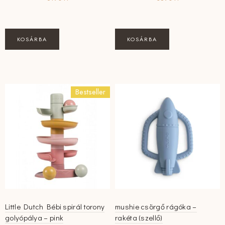
KOSÁRBA
KOSÁRBA
Bestseller
Little Dutch Bébi spirál torony
mushie csörgő rágóka –
golyópálya – pink
rakéta (szellő)