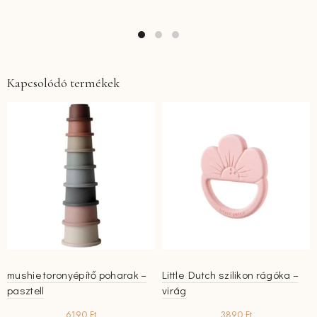
Kapcsolódó termékek
mushie toronyépítő poharak –
Little Dutch szilikon rágóka –
pasztell
virág
6190
Ft
3890
Ft