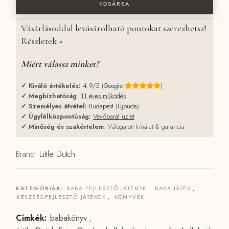
KOSÁRBA
Vásárlásoddal levásárolható pontokat szerezhetsz!
Részletek »
Miért válassz minket?
✓
Kiváló értékelés:
4.9/5 (Google
)
✓
Megbízhatóság
:
11 éves működés
✓
Személyes átvétel:
Budapest (Újbuda
)
✓
Ügyfélközpontúság:
Vevőbarát üzlet
✓
Minőség és szakértelem
: Válogatott kínálat & garancia
Brand:
Little Dutch
KATEGÓRIÁK:
BABA FEJLESZTŐ JÁTÉKOK
,
BABA JÁTÉK
,
KÉSZSÉGFEJLESZTŐ JÁTÉKOK
,
KÖNYVEK
Címkék:
babakönyv
,