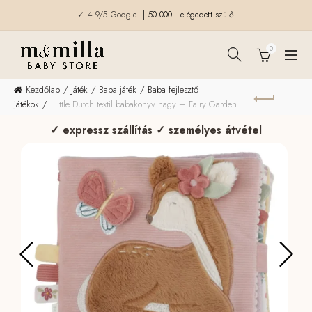
✓ 4.9/5 Google
| 50.000+ elégedett szülő
0
Kezdőlap
Játék
Baba játék
Baba fejlesztő
játékok
Little Dutch textil babakönyv nagy – Fairy Garden
✓ expressz szállítás ✓ személyes átvétel