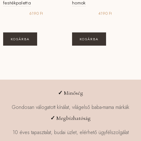
festékpaletta
homok
6190
Ft
4190
Ft
KOSÁRBA
KOSÁRBA
✓
Minőség
Gondosan válogatott kínálat, világelső baba-mama márkák
✓
Megbízhatóság
10 éves tapasztalat, budai üzlet, elérhető ügyfélszolgálat