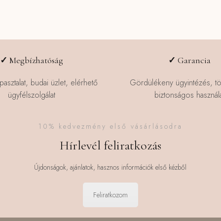
✓
Megbízhatóság
✓
Garancia
pasztalat, budai üzlet, elérhető
Gördülékeny ügyintézés, t
ügyfélszolgálat
biztonságos használa
10% kedvezmény első vásárlásodra
Hírlevél feliratkozás
Újdonságok, ajánlatok, hasznos információk első kézből
Feliratkozom