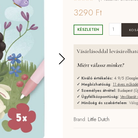
3290
Ft
Little Dutch 
KÉSZLETEN
KOS
Vásárlásoddal levásárolható
Miért válassz minket?
✓
Kiváló értékelés:
4.9/5 (Googl
✓
Megbízhatóság
:
11 éves működ
✓
Személyes átvétel:
Budapest (Ú
✓
Ügyfélközpontúság:
Vevőbarát 
✓
Minőség és szakértelem
: Válog
Brand:
Little Dutch