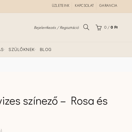
ÜZLETEINK
KAPCSOLAT
GARANCIA
0
/
0
Ft
Bejelentkezés / Regisztráció
ÁS
SZÜLŐKNEK
BLOG
vizes színező – Rosa és
Bestseller
s)