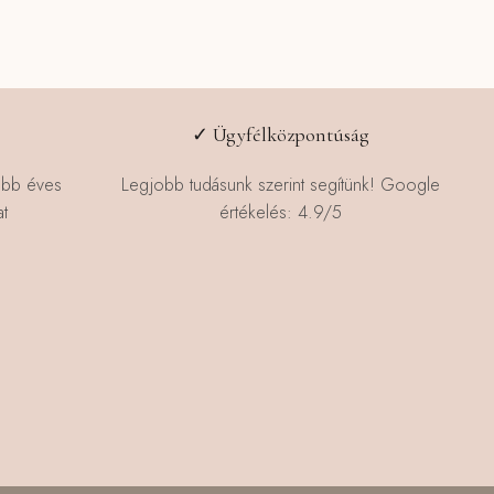
✓ Ügyfélközpontúság
öbb éves
Legjobb tudásunk szerint segítünk! Google
t
értékelés: 4.9/5