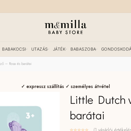
BABAKOCSI
UTAZÁS
JÁTÉK
BABASZOBA
GONDOSKOD
ező – Rosa és barátai
✓ expressz szállítás ✓ személyes átvétel
Little Dutch 
barátai
(
1
vásárlói értékelé