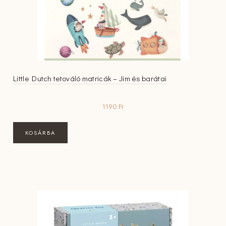
Little Dutch tetováló matricák – Jim és barátai
1190
Ft
KOSÁRBA