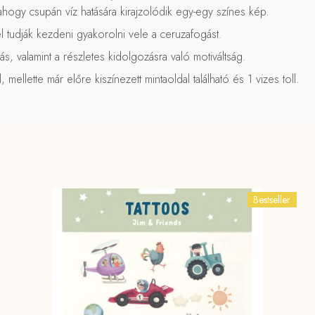
hogy csupán víz hatására kirajzolódik egy-egy színes kép.
l tudják kezdeni gyakorolni vele a ceruzafogást.
tás, valamint a részletes kidolgozásra való motiváltság.
 mellette már előre kiszínezett mintaoldal található és 1 vizes toll.
Bestseller