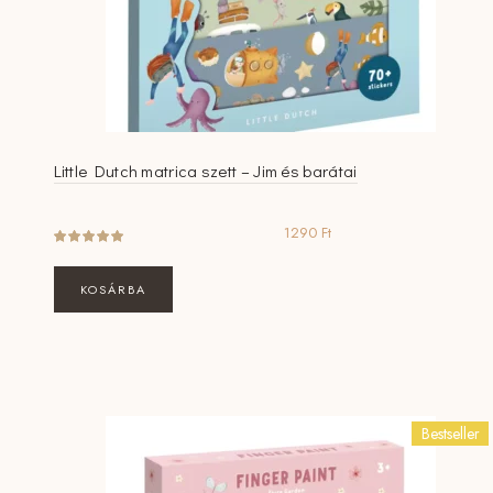
Little Dutch matrica szett – Jim és barátai
1290
Ft
KOSÁRBA
Bestseller