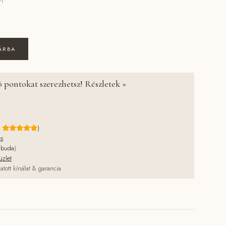
vizes színező - Rosa és barátai mennyiség
ÁRBA
 pontokat szerezhetsz! Részletek »
e
)
és
jbuda
)
üzlet
atott kínálat & garancia