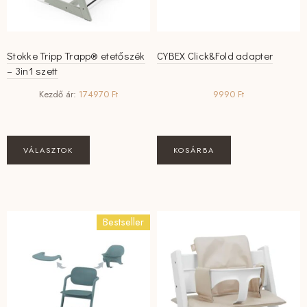
ki
ki
Stokke Tripp Trapp® etetőszék
CYBEX Click&Fold adapter
– 3in1 szett
Kezdő ár:
174970
Ft
9990
Ft
VÁLASZTOK
KOSÁRBA
Bestseller