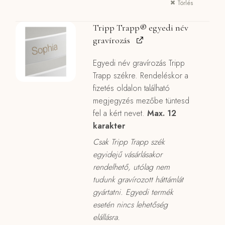
Törlés
27990 Ft.
25191
Tripp Trapp® egyedi név
gravírozás
Egyedi név gravírozás Tripp
Trapp székre. Rendeléskor a
fizetés oldalon található
megjegyzés mezőbe tüntesd
fel a kért nevet.
Max. 12
karakter
Csak Tripp Trapp szék
egyidejű vásárlásakor
rendelhető, utólag nem
tudunk gravírozott háttámlát
gyártatni. Egyedi termék
esetén nincs lehetőség
elállásra.