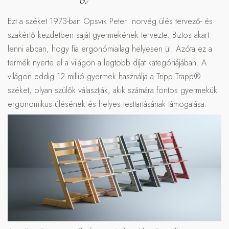
Ezt a széket 1973-ban Opsvik Peter norvég ülés tervező- és
szakértő kezdetben saját gyermekének tervezte. Biztos akart
lenni abban, hogy fia ergonómiailag helyesen ül. Azóta ez a
termék nyerte el a világon a legtöbb díjat kategóriájában. A
világon eddig 12 millió gyermek használja a Tripp Trapp®
széket, olyan szülők választják, akik számára fontos gyermekük
ergonomikus ülésének és helyes testtartásának támogatása.