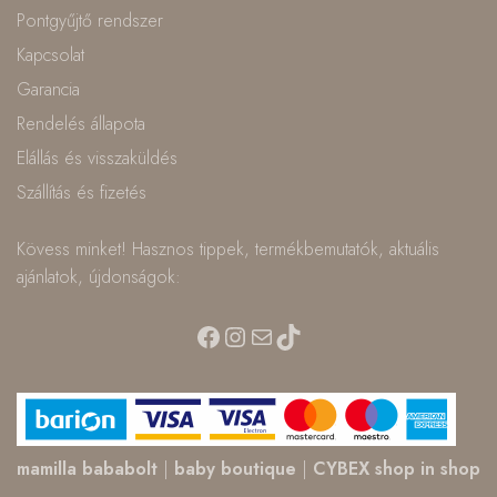
Pontgyűjtő rendszer
Kapcsolat
Garancia
Rendelés állapota
Elállás és visszaküldés
Szállítás és fizetés
Kövess minket! Hasznos tippek, termékbemutatók, aktuális
ajánlatok, újdonságok:
Facebook
Instagram
Mail
TikTok
mamilla bababolt
|
baby boutique
|
CYBEX shop in shop