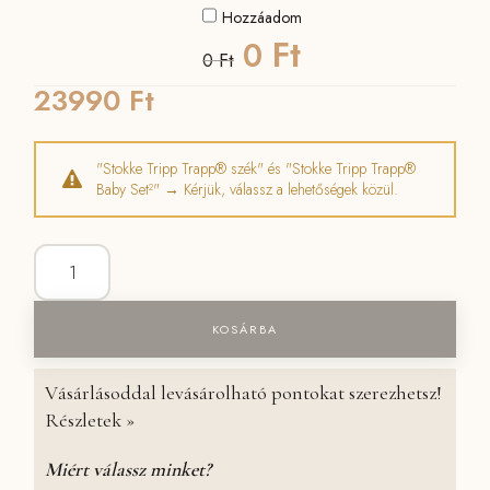
Hozzáadom
Original
Current
Ft
0
Ft
0
price
price
23990
Ft
was:
is:
"Stokke Tripp Trapp® szék" és "Stokke Tripp Trapp®
0 Ft.
0 Ft.
Baby Set²"
→
Kérjük, válassz a lehetőségek közül.
Stokke Tripp Trapp® etetőszék mennyiség
KOSÁRBA
Vásárlásoddal levásárolható pontokat szerezhetsz!
Részletek »
Miért válassz minket?