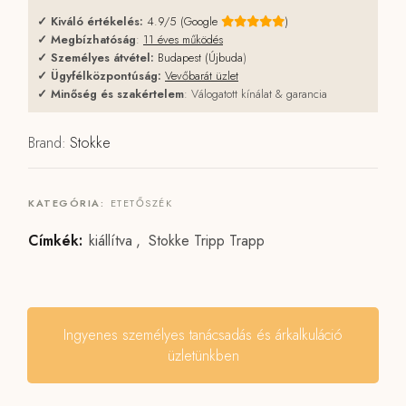
✓
Kiváló értékelés:
4.9/5 (Google
)
✓
Megbízhatóság
:
11 éves működés
✓
Személyes átvétel:
Budapest (Újbuda
)
✓
Ügyfélközpontúság:
Vevőbarát üzlet
✓
Minőség és szakértelem
: Válogatott kínálat & garancia
Brand:
Stokke
KATEGÓRIA:
ETETŐSZÉK
Címkék:
kiállítva
,
Stokke Tripp Trapp
Ingyenes személyes tanácsadás és árkalkuláció
üzletünkben