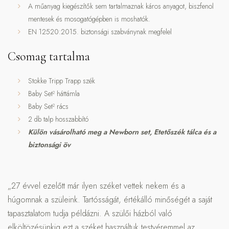
A műanyag kiegészítők sem tartalmaznak káros anyagot, biszfenol
mentesek és mosogatógépben is moshatók.
EN 12520:2015. biztonsági szabványnak megfelel
Csomag tartalma
Stokke Tripp Trapp szék
Baby Set² háttámla
Baby Set² rács
2 db talp hosszabbító
Külön vásárolható meg a Newborn set, Etetőszék tálca és a
biztonsági öv
„27 évvel ezelőtt már ilyen széket vettek nekem és a
húgomnak a szüleink. Tartósságát, értékálló minőségét a saját
tapasztalatom tudja példázni. A szülői házból való
elköltözésünkig ezt a széket használtuk testvéremmel az