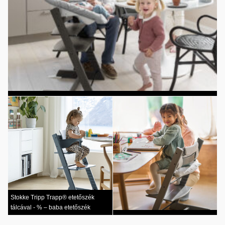
Stokke Tripp Trapp® etetőszék
tálcával - % – baba etetőszék