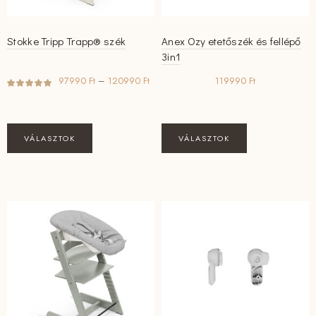
Stokke Tripp Trapp® szék
Anex Ozy etetőszék és fellépő
3in1
Ártartomány:
97990
Ft
–
120990
Ft
119990
Ft
97990 Ft
-
120990 Ft
Ennek
Ennek
VÁLASZTOK
VÁLASZTOK
a
a
terméknek
terméknek
több
több
variációja
variációja
van.
van.
A
A
változatok
változatok
a
a
termékoldalon
termékoldalon
választhatók
választhatók