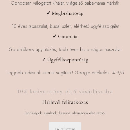
termékoldalon
Gondosan válogatott kínálat, világelső baba-mama márkák
választhatók
✓
Megbízhatóság
ki
10 éves tapasztalat, budai üzlet, elérhető ügyfélszolgálat
✓
Garancia
Gördülékeny ügyintézés, több éves biztonságos használat
✓ Ügyfélközpontúság
Legjobb tudásunk szerint segítünk! Google értékelés: 4.9/5
10% kedvezmény első vásárlásodra
Hírlevél feliratkozás
Újdonságok, ajánlatok, hasznos információk első kézből
Feliratkozom