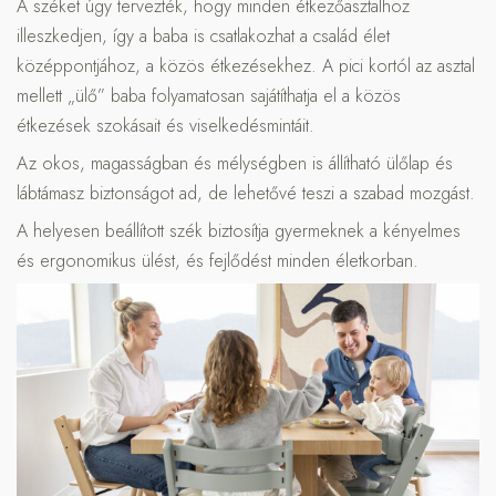
A széket úgy tervezték, hogy minden étkezőasztalhoz
illeszkedjen, így a baba is csatlakozhat a család élet
középpontjához, a közös étkezésekhez. A pici kortól az asztal
mellett „ülő” baba folyamatosan sajátíthatja el a közös
étkezések szokásait és viselkedésmintáit.
Az okos, magasságban és mélységben is állítható ülőlap és
lábtámasz biztonságot ad, de lehetővé teszi a szabad mozgást.
A helyesen beállított szék biztosítja gyermeknek a kényelmes
és ergonomikus ülést, és fejlődést minden életkorban.