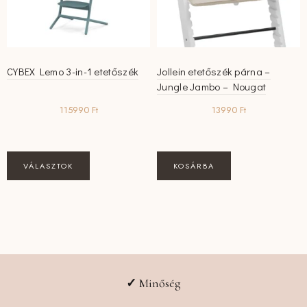
CYBEX Lemo 3-in-1 etetőszék
Jollein etetőszék párna –
Jungle Jambo – Nougat
115990
Ft
13990
Ft
Ennek
VÁLASZTOK
KOSÁRBA
a
terméknek
több
variációja
van.
A
változatok
✓
Minőség
a