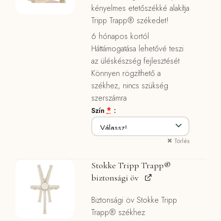
kényelmes etetőszékké alakítja
Tripp Trapp® székedet!
6 hónapos kortól
Háttámogatása lehetővé teszi
az üléskészség fejlesztését
Könnyen rögzíthető a
székhez, nincs szükség
szerszámra
*
Szín
Törlés
Stokke Tripp Trapp®
biztonsági öv
Biztonsági öv
Stokke Tripp
Trapp® székhez