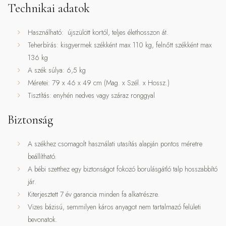
Technikai adatok
Használható: újszülött kortól, teljes élethosszon át.
Teherbírás: kisgyermek székként max 110 kg, felnőtt székként max
136 kg
A szék súlya: 6,5 kg
Méretei: 79 x 46 x 49 cm (Mag. x Szél. x Hossz.)
Tisztítás: enyhén nedves vagy száraz ronggyal
Biztonság
A székhez csomagolt használati utasítás alapján pontos méretre
beállítható.
A bébi szetthez egy biztonságot fokozó borulásgátló talp hosszabbító
jár.
Kiterjesztett 7 év garancia minden fa alkatrészre.
Vizes bázisú, semmilyen káros anyagot nem tartalmazó felületi
bevonatok.