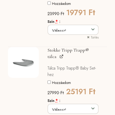
Hozzáadom
Original
Curre
Ft
19791
Ft
23990
price
price
*
Szín
was:
is:
Törlés
23990 Ft.
19791
Stokke Tripp Trapp®
tálca
Tálca Tripp Trapp® Baby Set-
hez
Hozzáadom
Original
Curre
Ft
25191
Ft
27990
price
price
*
Szín
was:
is: