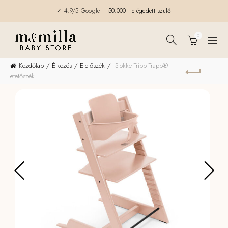
✓ 4.9/5 Google
| 50.000+ elégedett szülő
0
Kezdőlap
Étkezés
Etetőszék
Stokke Tripp Trapp®
etetőszék