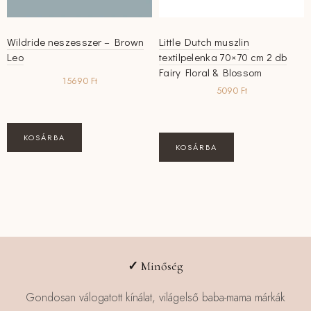
Wildride neszesszer – Brown
Little Dutch muszlin
Leo
textilpelenka 70×70 cm 2 db
Fairy Floral & Blossom
15690
Ft
5090
Ft
KOSÁRBA
KOSÁRBA
✓
Minőség
Gondosan válogatott kínálat, világelső baba-mama márkák