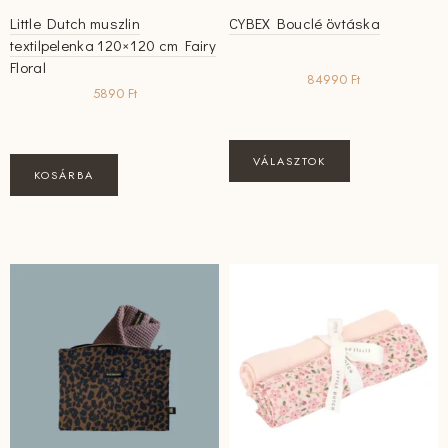
Little Dutch muszlin
CYBEX Bouclé övtáska
textilpelenka 120×120 cm Fairy
Floral
84990
Ft
5890
Ft
Ennek
VÁLASZTOK
a
KOSÁRBA
terméknek
több
variációja
van.
A
változatok
a
termékoldalon
választhatók
ki