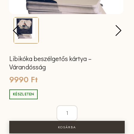
Libikóka beszélgetős kártya –
Várandósság
9990
Ft
KÉSZLETEN
Libikóka beszélgetős kártya - Várandó
KOSÁRBA