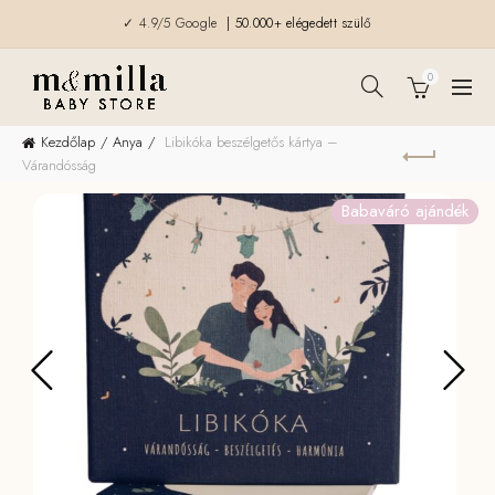
✓ 4.9/5 Google
| 50.000+ elégedett szülő
0
Kezdőlap
Anya
Libikóka beszélgetős kártya –
Várandósság
Babaváró ajándék