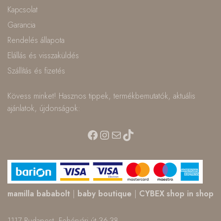
Kapcsolat
Garancia
Rendelés állapota
Elállás és visszaküldés
Szállítás és fizetés
Kövess minket! Hasznos tippek, termékbemutatók, aktuális
ajánlatok, újdonságok:
Facebook
Instagram
Mail
TikTok
mamilla bababolt
|
baby boutique
|
CYBEX shop in shop
1117 Budapest, Fehérvári út 36-38.