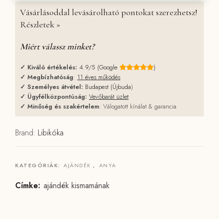
Vásárlásoddal levásárolható pontokat szerezhetsz!
Részletek »
Miért válassz minket?
✓
Kiváló értékelés:
4.9/5 (Google
)
✓
Megbízhatóság
:
11 éves működés
✓
Személyes átvétel:
Budapest (Újbuda
)
✓
Ügyfélközpontúság:
Vevőbarát üzlet
✓
Minőség és szakértelem
: Válogatott kínálat & garancia
Brand:
Libikóka
KATEGÓRIÁK:
AJÁNDÉK
,
ANYA
Címke:
ajándék kismamának