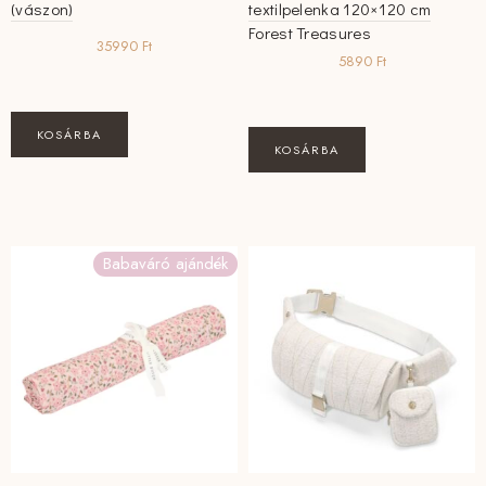
(vászon)
textilpelenka 120×120 cm
Forest Treasures
35990
Ft
5890
Ft
KOSÁRBA
KOSÁRBA
Babaváró ajándék