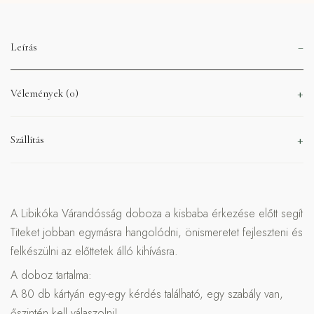
Leírás
Vélemények (0)
Szállítás
A Libikóka Várandósság doboza a kisbaba érkezése előtt segít
Titeket jobban egymásra hangolódni, önismeretet fejleszteni és
felkészülni az előttetek álló kihívásra.
A doboz tartalma:
A 80 db kártyán egy-egy kérdés található, egy szabály van,
őszintén kell válaszolni!