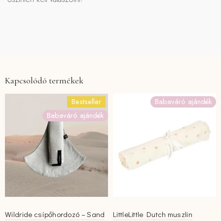
Kapcsolódó termékek
Bestseller
Babaváró ajándék
Babaváró ajándék
Wildride csípőhordozó – Sand
LittleLittle Dutch muszlin