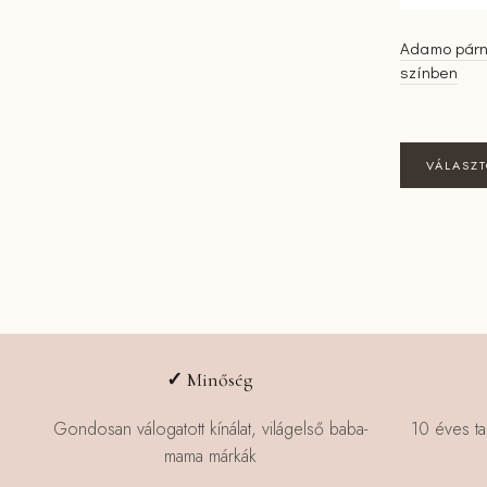
Adamo párna
színben
VÁLASZ
✓
Minőség
Gondosan válogatott kínálat, világelső baba-
10 éves ta
mama márkák