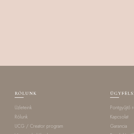
RÓLUNK
ÜGYFÉL
Üzleteink
Pontgyűjtő 
Rólunk
Kapcsolat
UCG / Creator program
Garancia