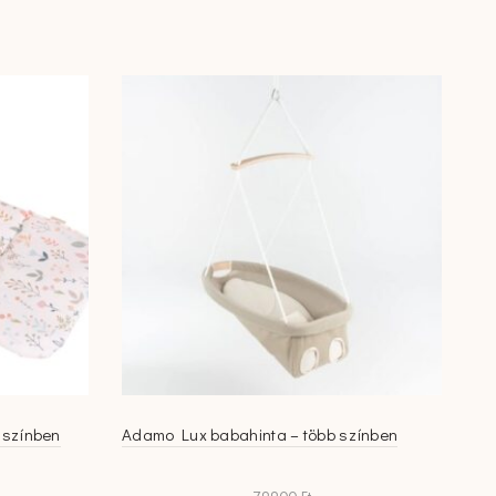
több
variációja
van.
A
változatok
a
termékoldalon
választhatók
ki
 színben
Adamo Lux babahinta – több színben