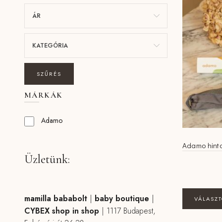
ÁR
KATEGÓRIA
SZŰRÉS
MÁRKÁK
Adamo
Adamo hint
Üzletünk:
mamilla bababolt
|
baby boutique
|
VÁLASZ
CYBEX shop in shop
|
1117 Budapest,