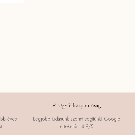
✓ Ügyfélközpontúság
öbb éves
Legjobb tudásunk szerint segítünk! Google
t
értékelés: 4.9/5