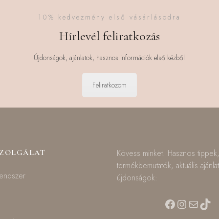
10% kedvezmény első vásárlásodra
Hírlevél feliratkozás
Újdonságok, ajánlatok, hasznos információk első kézből
Feliratkozom
SZOLGÁLAT
Kövess minket! Hasznos tippek
termékbemutatók, aktuális ajánla
rendszer
újdonságok:
Facebook
Instagra
Mail
TikT