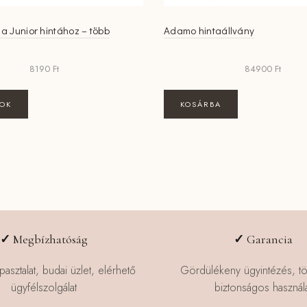
 Junior hintához – több
Adamo hintaállvány
8190
Ft
84900
Ft
Ennek
TOK
KOSÁRBA
a
terméknek
több
variációja
van.
A
változatok
a
✓
Megbízhatóság
✓
Garancia
termékoldalon
választhatók
pasztalat, budai üzlet, elérhető
Gördülékeny ügyintézés, t
ki
ügyfélszolgálat
biztonságos használa