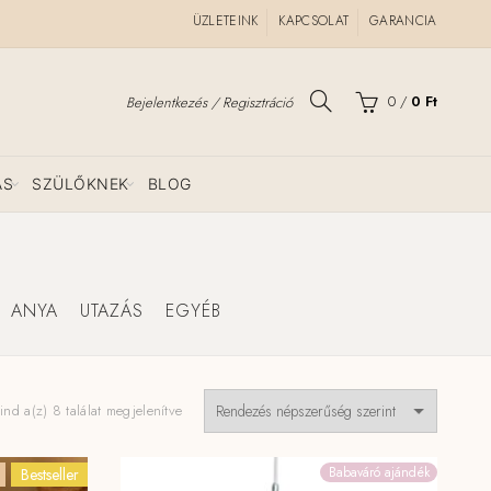
ÜZLETEINK
KAPCSOLAT
GARANCIA
0
/
0
Ft
Bejelentkezés / Regisztráció
ÁS
SZÜLŐKNEK
BLOG
ANYA
UTAZÁS
EGYÉB
Sorted
nd a(z) 8 találat megjelenítve
by
popularity
Babaváró ajándék
Bestseller