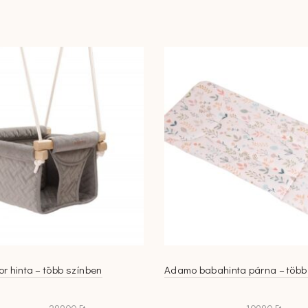
több
variációja
van.
A
változatok
a
termékoldalon
választhatók
ki
r hinta – több színben
Adamo babahinta párna – több