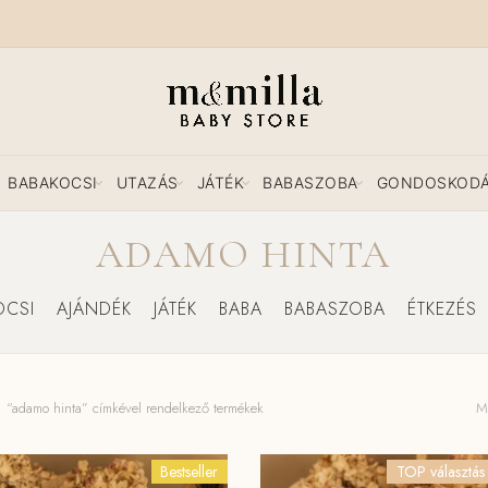
BABAKOCSI
UTAZÁS
JÁTÉK
BABASZOBA
GONDOSKOD
ADAMO HINTA
OCSI
AJÁNDÉK
JÁTÉK
BABA
BABASZOBA
ÉTKEZÉS
“adamo hinta” címkével rendelkező termékek
Mi
Bestseller
TOP választás