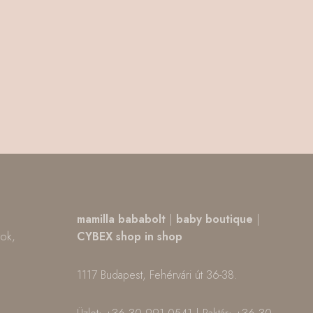
,
mamilla bababolt
|
baby boutique
|
tok,
CYBEX shop in shop
1117 Budapest, Fehérvári út 36-38.
m
ok