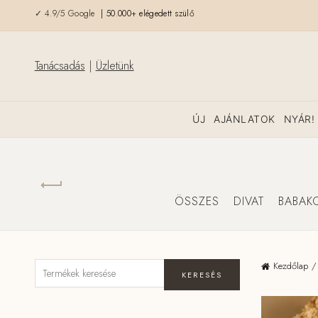
✓ 4.9/5 Google
| 50.000+ elégedett szülő
Tanácsadás
|
Üzletünk
ÚJ
AJÁNLATOK
NYÁR!
ÖSSZES
DIVAT
BABAK
Kezdőlap
KERESÉS