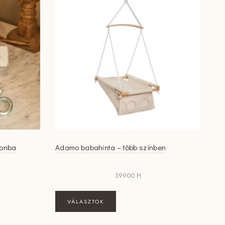
tonba
Adamo babahinta – több színben
39900
Ft
Ennek
VÁLASZTOK
a
terméknek