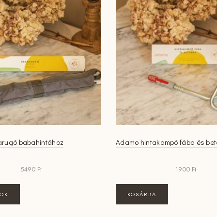
arugó babahintához
Adamo hintakampó fába és be
5490
Ft
1900
Ft
Ennek
TOK
KOSÁRBA
a
terméknek