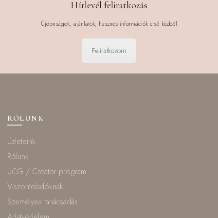
Hírlevél feliratkozás
Újdonságok, ajánlatok, hasznos információk első kézből
Feliratkozom
RÓLUNK
Üzleteink
Rólunk
UCG / Creator program
Viszonteladóknak
Személyes tanácsadás
Adatvédelem