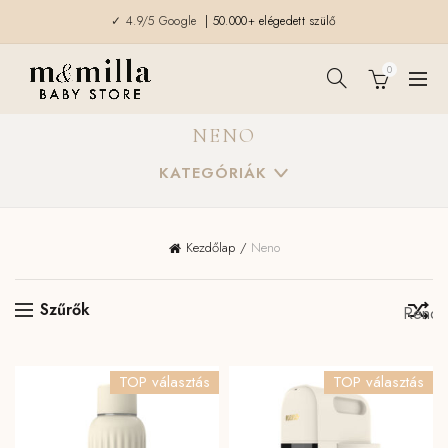
✓ 4.9/5 Google
| 50.000+ elégedett szülő
0
NENO
KATEGÓRIÁK
Kezdőlap
Neno
Szűrők
TOP választás
TOP választás