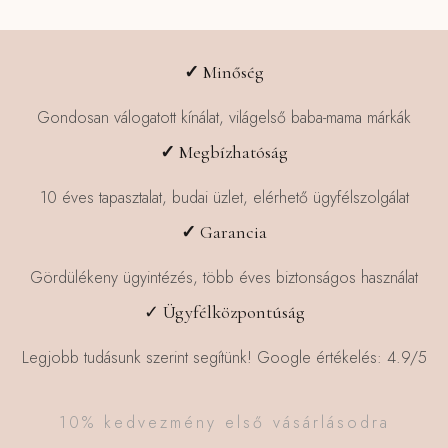
✓
Minőség
Gondosan válogatott kínálat, világelső baba-mama márkák
✓
Megbízhatóság
10 éves tapasztalat, budai üzlet, elérhető ügyfélszolgálat
✓
Garancia
Gördülékeny ügyintézés, több éves biztonságos használat
✓ Ügyfélközpontúság
Legjobb tudásunk szerint segítünk! Google értékelés: 4.9/5
10% kedvezmény első vásárlásodra