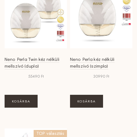
Neno Perla Twin kéz nélküli
Neno Perla kéz nélküli
mellszívó (dupla)
mellszívó (szimpla)
55490
Ft
30990
Ft
KOSÁRBA
KOSÁRBA
TOP választás