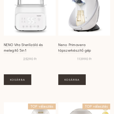
NENO Vita Sterilizáló és
Neno Primavera
melegítő 5in1
tápszerkészítő gép
25290
Ft
113990
Ft
KOSÁRBA
KOSÁRBA
TOP választás
TOP választás