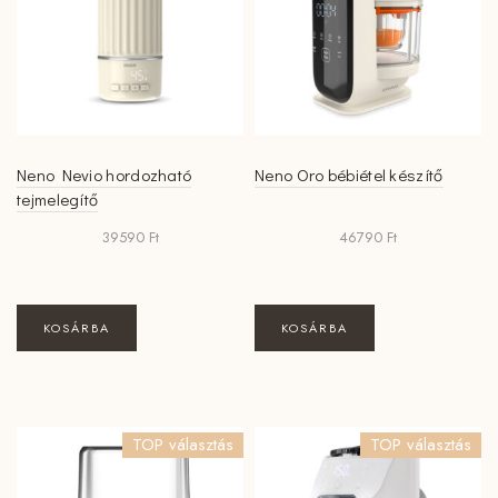
Neno Nevio hordozható
Neno Oro bébiétel készítő
tejmelegítő
39590
Ft
46790
Ft
KOSÁRBA
KOSÁRBA
TOP választás
TOP választás