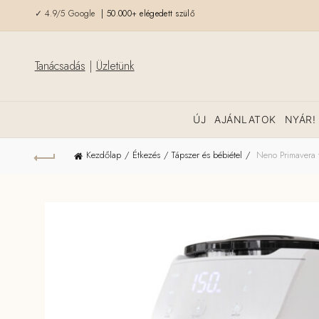
✓ 4.9/5 Google
| 50.000+ elégedett szülő
Tanácsadás
|
Üzletünk
ÚJ
AJÁNLATOK
NYÁR!
Kezdőlap
Étkezés
Tápszer és bébiétel
Neno Primavera t