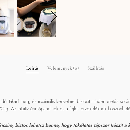
Leírás
Vélemények (0)
Szállítás
időt takarít meg, és maximális kényelmet biztosít minden etetés sorá
0 °C-ig. Az intuitív érintőpanelnek és a fejlett érzékelőknek köszö
icsire, biztos lehetsz benne, hogy tökéletes tápszer készít a 