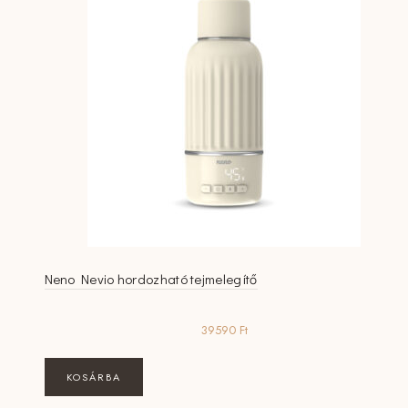
Neno Nevio hordozható tejmelegítő
39590
Ft
KOSÁRBA