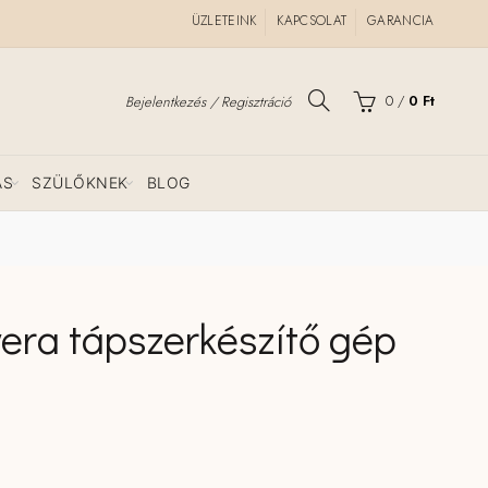
ÜZLETEINK
KAPCSOLAT
GARANCIA
0
/
0
Ft
Bejelentkezés / Regisztráció
ÁS
SZÜLŐKNEK
BLOG
ra tápszerkészítő gép
TOP választás
gép mennyiség