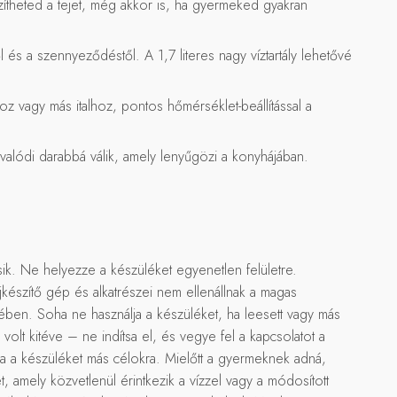
ítheted a tejet, még akkor is, ha gyermeked gyakran
ől és a szennyeződéstől. A 1,7 literes nagy víztartály lehetővé
 vagy más italhoz, pontos hőmérséklet-beállítással a
alódi darabbá válik, amely lenyűgözi a konyhájában.
ik. Ne helyezze a készüléket egyenetlen felületre.
készítő gép és alkatrészei nem ellenállnak a magas
lében. Soha ne használja a készüléket, ha leesett vagy más
olt kitéve – ne indítsa el, és vegye fel a kapcsolatot a
lja a készüléket más célokra. Mielőtt a gyermeknek adná,
, amely közvetlenül érintkezik a vízzel vagy a módosított