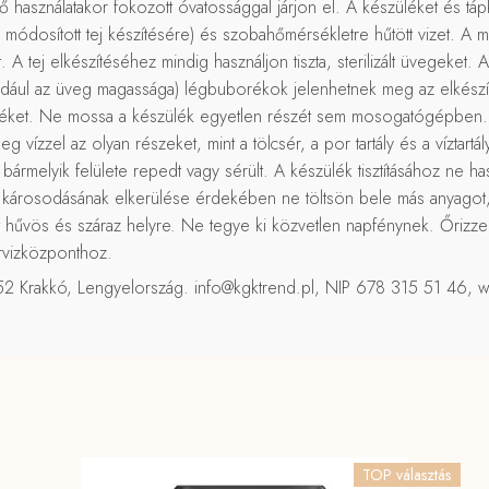
használatakor fokozott óvatossággal járjon el. A készüléket és tápká
mas módosított tej készítésére) és szobahőmérsékletre hűtött vizet. A 
 A tej elkészítéséhez mindig használjon tiszta, sterilizált üvegeket. 
ldául az üveg magassága) légbuborékok jelenhetnek meg az elkészített
éket. Ne mossa a készülék egyetlen részét sem mosogatógépben. Ne
vízzel az olyan részeket, mint a tölcsér, a por tartály és a víztartály
a bármelyik felülete repedt vagy sérült. A készülék tisztításához ne 
 károsodásának elkerülése érdekében ne töltsön bele más anyagot, c
vös és száraz helyre. Ne tegye ki közvetlen napfénynek. Őrizze me
ervizközponthoz.
31–752 Krakkó, Lengyelország. info@kgktrend.pl, NIP 678 315 51 46,
TOP választás