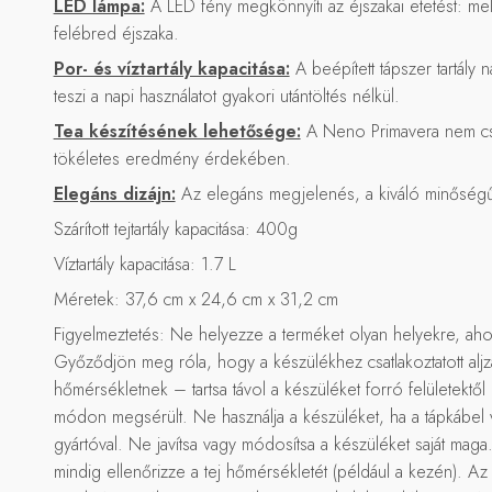
LED lámpa:
A LED fény megkönnyíti az éjszakai etetést: me
felébred éjszaka.
Por- és víztartály kapacitása:
A beépített tápszer tartály n
teszi a napi használatot gyakori utántöltés nélkül.
Tea készítésének lehetősége:
A Neno Primavera nem csak
tökéletes eredmény érdekében.
Elegáns dizájn:
Az elegáns megjelenés, a kiváló minőségű k
Szárított tejtartály kapacitása: 400g
Víztartály kapacitása: 1.7 L
Méretek: 37,6 cm x 24,6 cm x 31,2 cm
Figyelmeztetés: Ne helyezze a terméket olyan helyekre, aho
Győződjön meg róla, hogy a készülékhez csatlakoztatott aljz
hőmérsékletnek – tartsa távol a készüléket forró felületektő
módon megsérült. Ne használja a készüléket, ha a tápkábel va
gyártóval. Ne javítsa vagy módosítsa a készüléket saját maga
mindig ellenőrizze a tej hőmérsékletét (például a kezén). Az