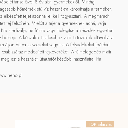
belét tartsa távol 8 év alatti gyermekektől. Mindig
magasabb hőmérsékletű víz használata károsíthatja a terméket.
Az elkészített tejet azonnal el kell fogyasztani. A megmaradt
 tej felszínén. Mielőtt a tejet a gyermeknek adná, várja
 sterilizálja, ne főzze vagy melegítse a készülék egyetlen
 belseje. A készülék tisztításához való tartozékok eltávolítása
használjon durva szivacsokat vagy maró folyadékokat (például
sak száraz módosított tejkeveréket. A túlmelegedés miatti
g ezt a használati útmutatót későbbi használatra. Ha
 www.neno.pl.
TOP választás