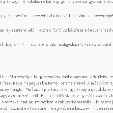
legítés vagy méricskélés nélkül, egy gombnyomással gyorsan elkész
agy, és speciálisan tervezett kialakítása védi a tartalmat a nedvességt
 tejkészítésre való! Használd forró víz készítésére kedvenc teádhoz
idolgozás és a részletekre való odafigyelés révén ez a készülék v
l fennáll a veszélye, hogy mosdóba, kádba vagy más vízfelületbe es
at feszültsége megegyezik a termék paramétereivel. A módosított tej
l és nyílt lángtól. Ne használja a készüléket gyúlékony anyagok köze
gy a csatlakozó sérült. Ha a készülék víznek vagy más folyadéknak v
. A terméket csak az útmutatóban leírtak szerint használja. Ne haszná
 első használat előtt mossa el meleg vízben a készülék minden részét