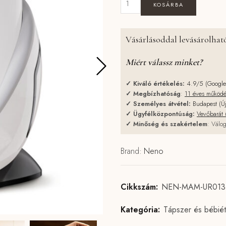
KOSÁRBA
Vásárlásoddal levásárolható
Miért válassz minket?
✓
Kiváló értékelés:
4.9/5 (Googl
✓
Megbízhatóság
:
11 éves működ
✓
Személyes átvétel:
Budapest (Ú
✓
Ügyfélközpontúság:
Vevőbarát 
✓
Minőség és szakértelem
: Válog
Brand:
Neno
Cikkszám:
NEN-MAM-UR013
Kategória:
Tápszer és bébiét