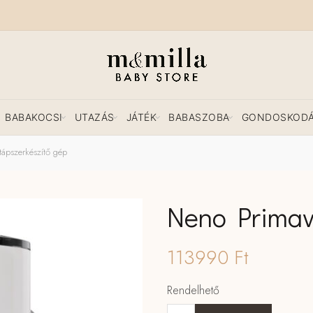
BABAKOCSI
UTAZÁS
JÁTÉK
BABASZOBA
GONDOSKOD
ápszerkészítő gép
Neno Primave
113990
Ft
Rendelhető
Neno Primavera tápszerkészítő 