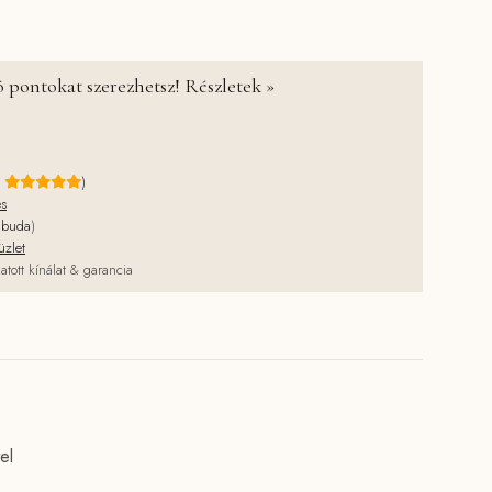
 pontokat szerezhetsz! Részletek »
e
)
és
jbuda
)
üzlet
atott kínálat & garancia
el