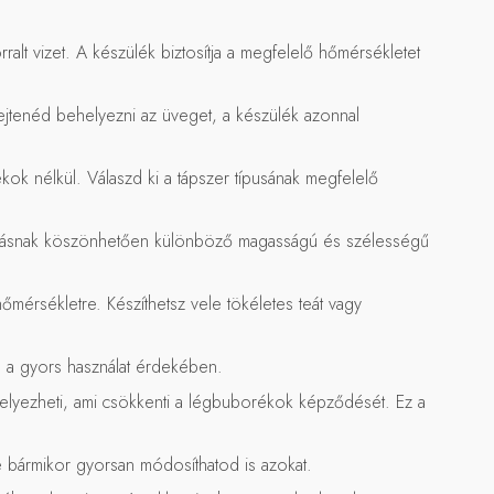
alt vizet. A készülék biztosítja a megfelelő hőmérsékletet
lejtenéd behelyezni az üveget, a készülék azonnal
kok nélkül. Válaszd ki a tápszer típusának megfelelő
lakításnak köszönhetően különböző magasságú és szélességű
őmérsékletre. Készíthetsz vele tökéletes teát vagy
 a gyors használat érdekében.
helyezheti, ami csökkenti a légbuborékok képződését. Ez a
e bármikor gyorsan módosíthatod is azokat.