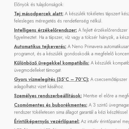
Előnyök és tulajdonságok:
Tej másodpercek alatt:
A készülék tökéletes tápszert kész
felesleges méregetés és rendetlenség nélkül.
Intelligens érzékelőrendszer:
A fejlett érzékelőrendszer
figyelmeztet. Ha a tápszer, víz vagy a tölcsér hiányzik, a kész
Automatikus tejkeverés:
A Neno Primavera automatikusan ke
programot, és a készülék gondoskodik a megfelelő koncent
Különböző üvegekkel kompatibilis:
A készülék kompatibi
üvegmodelleket támogat.
Gyors vízmelegítés (35°C – 70°C):
A csecsemőtápszer kés
adagolhatsz vizet kásához.
Személyes rendszerbeállítások:
Mentse el előre a megfe
Csomómentes és buborékmentes:
A 3 szintű üvegmagass
rendszer tökéletesen sima állagot garantál a kézi készítésse
Érintőképernyős vezérlőpanel:
Az intuitív érintőpanel m