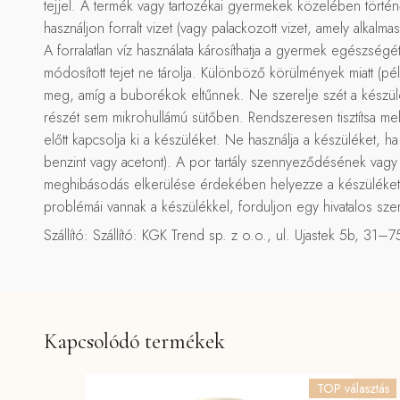
tejjel. A termék vagy tartozékai gyermekek közelében történő 
használjon forralt vizet (vagy palackozott vizet, amely alkal
A forralatlan víz használata károsíthatja a gyermek egészségét.
módosított tejet ne tárolja. Különböző körülmények miatt (pé
meg, amíg a buborékok eltűnnek. Ne szerelje szét a készül
részét sem mikrohullámú sütőben. Rendszeresen tisztítsa meleg 
előtt kapcsolja ki a készüléket. Ne használja a készüléket, h
benzint vagy acetont). A por tartály szennyeződésének vagy
meghibásodás elkerülése érdekében helyezze a készüléket hű
problémái vannak a készülékkel, forduljon egy hivatalos sz
Szállító: Szállító: KGK Trend sp. z o.o., ul. Ujastek 5b, 
Kapcsolódó termékek
TOP választás