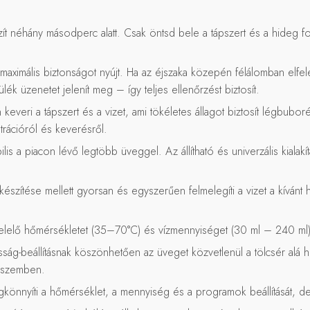
ít néhány másodperc alatt. Csak öntsd bele a tápszert és a hideg forr
 maximális biztonságot nyújt. Ha az éjszaka közepén félálomban elfe
ülék üzenetet jelenít meg – így teljes ellenőrzést biztosít.
veri a tápszert és a vizet, ami tökéletes állagot biztosít légbuboré
rációról és keverésről.
lis a piacon lévő legtöbb üveggel. Az állítható és univerzális kia
zítése mellett gyorsan és egyszerűen felmelegíti a vizet a kívánt h
lelő hőmérsékletet (35–70°C) és vízmennyiséget (30 ml – 240 ml)
ág-beállításnak köszönhetően az üveget közvetlenül a tölcsér alá 
l szemben.
egkönnyíti a hőmérséklet, a mennyiség és a programok beállítását, d