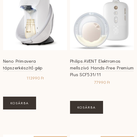
Neno Primavera
Philips AVENT Elektromos
tápszerkészítő gép
mellszívó Hands-Free Premium
Plus SCF531/11
113990
Ft
77990
Ft
KOSÁRBA
KOSÁRBA