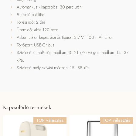
Automatikus kikapcsolás: 30 perc után
9 szintű beállítás
Töltési idő: 2 óra
Üzemidő: akár 120 perc
Akkumulátor kapacitása és típusa: 3,7 V 1100 mAh Li-Ion
Töltőport: USB-C típus
Szívóerő stimulációs módban: 3–21 kPa; vegyes módban: 14–37
kPa;
Szívóerő mély szívási módban: 15–38 kPa
Kapcsolódó termékek
TOP választás
TOP választás