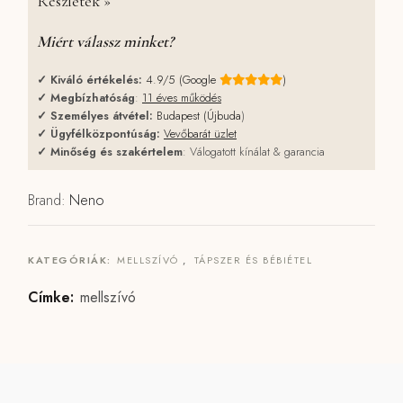
Részletek »
Miért válassz minket?
✓
Kiváló értékelés:
4.9/5 (Google
)
✓
Megbízhatóság
:
11 éves működés
✓
Személyes átvétel:
Budapest (Újbuda
)
✓
Ügyfélközpontúság:
Vevőbarát üzlet
✓
Minőség és szakértelem
: Válogatott kínálat & garancia
Brand:
Neno
KATEGÓRIÁK:
MELLSZÍVÓ
,
TÁPSZER ÉS BÉBIÉTEL
Címke:
mellszívó