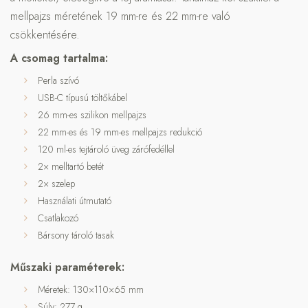
mellpajzs méretének 19 mm-re és 22 mm-re való
csökkentésére.
A csomag tartalma:
Perla szívó
USB-C típusú töltőkábel
26 mm-es szilikon mellpajzs
22 mm-es és 19 mm-es mellpajzs redukció
120 ml-es tejtároló üveg zárófedéllel
2× melltartó betét
2× szelep
Használati útmutató
Csatlakozó
Bársony tároló tasak
Műszaki paraméterek:
Méretek: 130×110×65 mm
Súly: 277 g