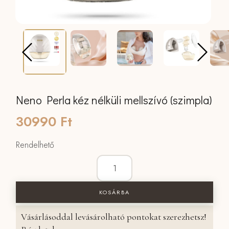
Neno Perla kéz nélküli mellszívó (szimpla)
30990
Ft
Rendelhető
Neno Perla kéz nélküli mellszívó (szim
KOSÁRBA
Vásárlásoddal levásárolható pontokat szerezhetsz!