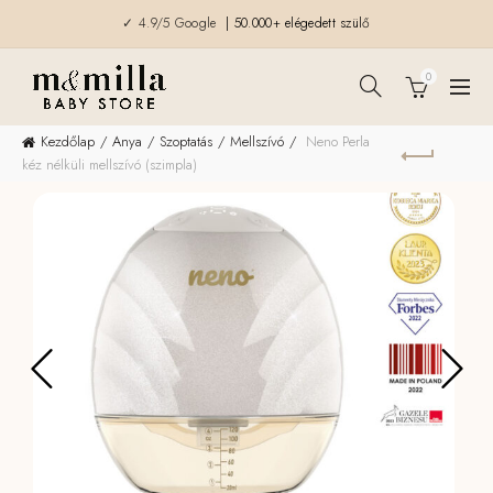
✓ 4.9/5 Google
| 50.000+ elégedett szülő
0
Kezdőlap
Anya
Szoptatás
Mellszívó
Neno Perla
kéz nélküli mellszívó (szimpla)