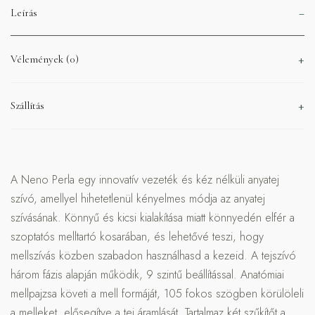
Leírás
Vélemények (0)
Szállítás
A Neno Perla egy innovatív vezeték és kéz nélküli anyatej
szívó, amellyel hihetetlenül kényelmes módja az anyatej
szívásának. Könnyű és kicsi kialakítása miatt könnyedén elfér a
szoptatós melltartó kosarában, és lehetővé teszi, hogy
mellszívás közben szabadon használhasd a kezeid. A tejszívó
három fázis alapján működik, 9 szintű beállítással. Anatómiai
mellpajzsa követi a mell formáját, 105 fokos szögben körülöleli
a melleket, elősegítve a tej áramlását. Tartalmaz két szűkítőt a