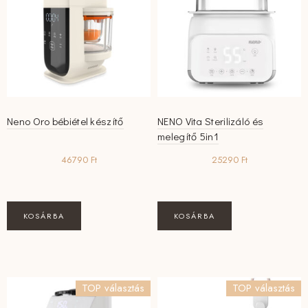
Neno Oro bébiétel készítő
NENO Vita Sterilizáló és
melegítő 5in1
46790
Ft
25290
Ft
KOSÁRBA
KOSÁRBA
TOP választás
TOP választás