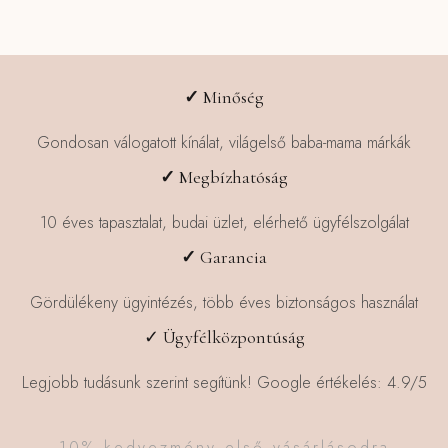
✓
Minőség
Gondosan válogatott kínálat, világelső baba-mama márkák
✓
Megbízhatóság
10 éves tapasztalat, budai üzlet, elérhető ügyfélszolgálat
✓
Garancia
Gördülékeny ügyintézés, több éves biztonságos használat
✓ Ügyfélközpontúság
Legjobb tudásunk szerint segítünk! Google értékelés: 4.9/5
10% kedvezmény első vásárlásodra