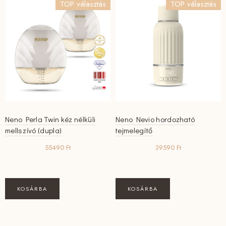
TOP választás
TOP választás
Neno Perla Twin kéz nélküli
Neno Nevio hordozható
mellszívó (dupla)
tejmelegítő
55490
Ft
39590
Ft
KOSÁRBA
KOSÁRBA