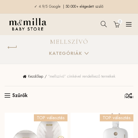
✓ 4.9/5 Google
| 50.000+ elégedett szülő
0
MELLSZÍVÓ
KATEGÓRIÁK
Kezdőlap
“mellszívó” címkével rendelkező termékek
Szűrők
TOP választás
TOP választás