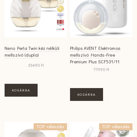
Neno Perla Twin kéz nélküli
Philips AVENT Elektromos
mellszívó (dupla)
mellszívó Hands-Free
Premium Plus SCF531/11
55490
Ft
77990
Ft
KOSÁRBA
KOSÁRBA
TOP választás
TOP választás