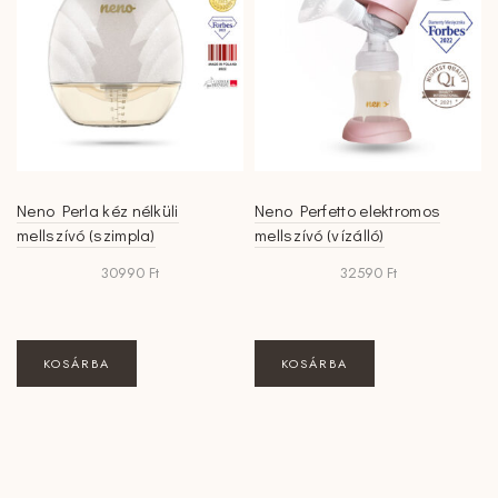
Neno Perla kéz nélküli
Neno Perfetto elektromos
mellszívó (szimpla)
mellszívó (vízálló)
30990
Ft
32590
Ft
KOSÁRBA
KOSÁRBA