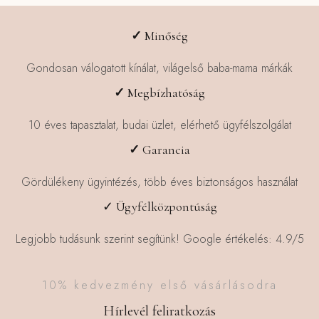
✓
Minőség
Gondosan válogatott kínálat, világelső baba-mama márkák
✓
Megbízhatóság
10 éves tapasztalat, budai üzlet, elérhető ügyfélszolgálat
✓
Garancia
Gördülékeny ügyintézés, több éves biztonságos használat
✓ Ügyfélközpontúság
Legjobb tudásunk szerint segítünk! Google értékelés: 4.9/5
10% kedvezmény első vásárlásodra
Hírlevél feliratkozás