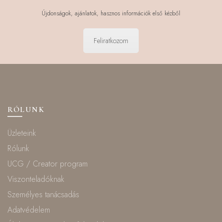
Újdonságok, ajánlatok, hasznos információk első kézből
Feliratkozom
RÓLUNK
Üzleteink
Rólunk
UCG / Creator program
Viszonteladóknak
Személyes tanácsadás
Adatvédelem