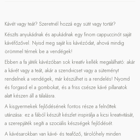
Kávét vagy teát? Szeretnél hozzá egy sütit vagy tortát?
Készíts anyukádnak és apukádnak egy finom cappuccinót saját
kávéfőzővel. Nyisd meg saját kis kávézódat, ahová mindig
örömmel térnek be a vendégek!
Ebben a fa játék kávézóban sok kreatív kellék megalálható: akár
a kávét vagy a teát, akár a szendvicset vagy a süteményt
rendelnek a vendégek, már készülhet is a rendelés! Nyomd
és forgasd el a gombokat, és a friss csésze kávé pillanatok
alatt készen áll a tálalásra.
A kisgyermekek fejlődésének fontos része a felnőttek
utánzása: ez a fából készült készlet inspirálja a kicsi kreativitását,
a szerepjáték segíti a szociális készségek fejlődését.
A kávésarokban van kávé- és teafőző, tárolóhely minden