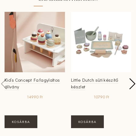
Kid’s Concept Fa fagylaltos
Little Dutch süti készítő
állvány
készlet
14990
Ft
10790
Ft
KOSÁRBA
KOSÁRBA