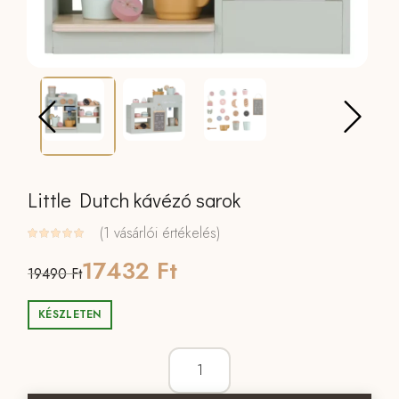
Little Dutch kávézó sarok
(
1
vásárlói értékelés)
Original
Current
17432
Ft
19490
Ft
price
price
KÉSZLETEN
was:
is:
Little Dutch kávézó sarok mennyiség
19490 Ft.
17432 Ft.