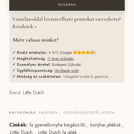
KOSÁRBA
Vásárlásoddal levásárolható pontokat szerezhetsz!
Részletek »
Miért válassz minket?
✓
Kiváló értékelés:
4.9/5 (Google
)
✓
Megbízhatóság
:
11 éves működés
✓
Személyes átvétel:
Budapest (Újbuda
)
✓
Ügyfélközpontúság:
Vevőbarát üzlet
✓
Minőség és szakértelem
: Válogatott kínálat & garancia
Brand:
Little Dutch
KATEGÓRIÁK:
FAJÁTÉKOK
,
KÉSZSÉGFEJLESZTŐ JÁTÉKOK
Címkék:
fa gyerekkonyha kiegészítő
,
konyhai játékok
,
Little Dutch
,
Little Dutch fa játék
,