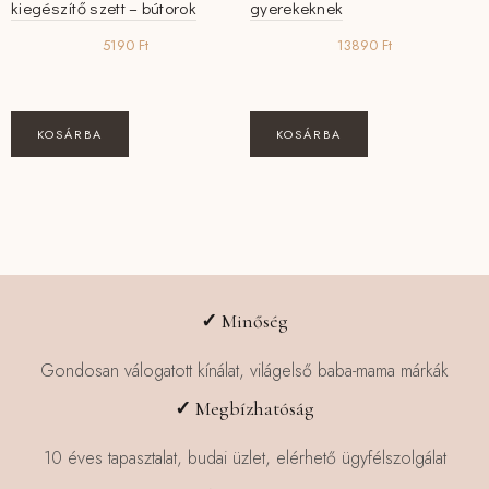
kiegészítő szett – bútorok
gyerekeknek
5190
Ft
13890
Ft
KOSÁRBA
KOSÁRBA
✓
Minőség
Gondosan válogatott kínálat, világelső baba-mama márkák
✓
Megbízhatóság
10 éves tapasztalat, budai üzlet, elérhető ügyfélszolgálat