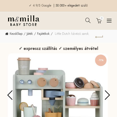
✓ 4.9/5 Google
| 50.000+ elégedett szülő
0
Kezdőlap
Játék
Fajátékok
Little Dutch kávézó sarok
✓ expressz szállítás ✓ személyes átvétel
-11%