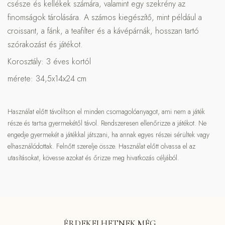
csésze és kellékek számára, valamint egy szekrény az
finomságok tárolására. A számos kiegészítő, mint például a
croissant, a fánk, a teafilter és a kávépárnák, hosszan tartó
szórakozást és játékot.
Korosztály: 3 éves kortól
mérete: 34,5x14x24 cm
Használat előtt távolítson el minden csomagolóanyagot, ami nem a játék
része és tartsa gyermekétől távol. Rendszeresen ellenőrizze a játékot. Ne
engedje gyermekét a játékkal játszani, ha annak egyes részei sérültek vagy
elhasználódottak. Felnőtt szerelje össze. Használat előtt olvassa el az
utasításokat, kövesse azokat és őrizze meg hivatkozás céljából.
ÉRDEKELHETNEK MÉG…