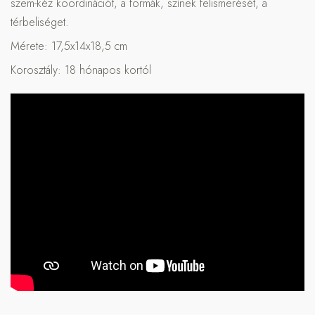
szem-kéz koordinációt, a formák, színek felismerését, a
térbeliséget.
Mérete: 17,5x14x18,5 cm
Korosztály: 18 hónapos kortól