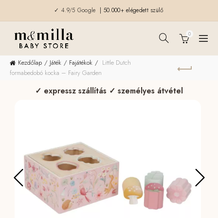
✓ 4.9/5 Google
| 50.000+ elégedett szülő
0
Kezdőlap
Játék
Fajátékok
Little Dutch
formabedobó kocka – Fairy Garden
✓ expressz szállítás ✓ személyes átvétel