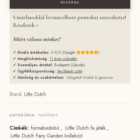
KOSÁRBA
Vásárlásoddal levásárolható pontokat szerezhetsz!
Részletek »
Miért válassz minket?
✓
Kiváló értékelés:
4.9/5 (Google
)
✓
Megbízhatóság
:
11 éves működés
✓
Személyes átvétel:
Budapest (Újbuda
)
✓
Ügyfélközpontúság:
Vevőbarát üzlet
✓
Minőség és szakértelem
: Válogatott kínálat & garancia
Brand:
Little Dutch
KATEGÓRIA:
FAJÁTÉKOK
Címkék:
formabedobó
,
Little Dutch fa játék
,
Little Dutch Fairy Garden kollekció