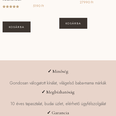
27990
Ft
5190
Ft
KOSÁRBA
KOSÁRBA
✓
Minőség
Gondosan válogatott kínálat, világelső baba-mama márkák
✓
Megbízhatóság
10 éves tapasztalat, budai üzlet, elérhető ügyfélszolgálat
✓
Garancia