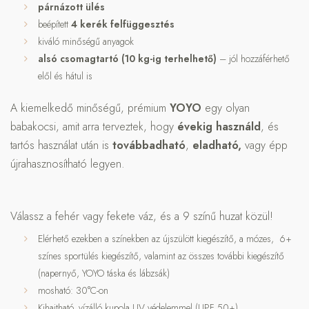
párnázott ülés
beépített
4 kerék felfüggesztés
kiváló minőségű anyagok
alsó csomagtartó (10 kg-ig terhelhető)
– jól hozzáférhető
elől és hátul is
A kiemelkedő minőségű, prémium
YOYO
egy olyan
babakocsi, amit arra terveztek, hogy
évekig használd
, és
tartós használat után is
továbbadható
,
eladható,
vagy épp
újrahasznosítható legyen.
Válassz a fehér vagy fekete váz, és a 9 színű huzat közül!
Elérhető ezekben a színekben az újszülött kiegészítő, a mózes, 6+
színes sportülés kiegészítő, valamint az összes további kiegészítő
(napernyő, YOYO táska és lábzsák)
mosható: 30°C-on
Kihajtható, vízálló kupola UV védelemmel (UPF 50+)