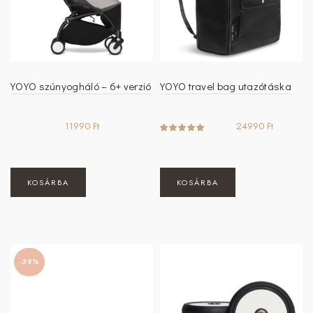
választhatók
ki
YOYO szúnyogháló – 6+ verzió
YOYO travel bag utazótáska
11990
Ft
24990
Ft
KOSÁRBA
KOSÁRBA
-39%