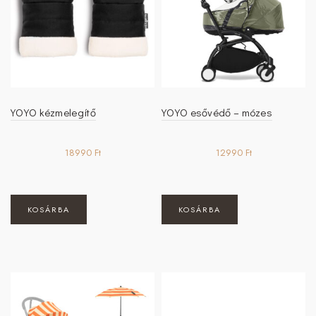
a
termékoldalon
választhatók
ki
YOYO kézmelegítő
YOYO esővédő – mózes
18990
Ft
12990
Ft
KOSÁRBA
KOSÁRBA