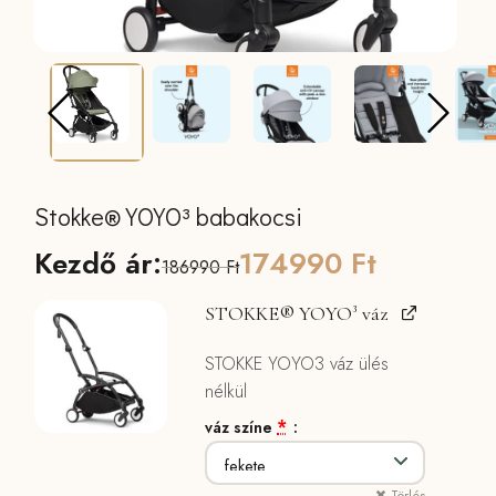
Stokke® YOYO³ babakocsi
Original
Current
Kezdő ár:
174990
Ft
186990
Ft
price
price
STOKKE® YOYO³ váz
was:
is:
STOKKE YOYO3 váz ülés
186990 Ft.
174990 Ft.
nélkül
*
váz színe