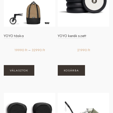
YOYO táska
YOYO kerék szett
Ártartomány:
19990
Ft
–
32990
Ft
21990
Ft
19990 Ft
-
32990 Ft
Ennek
VÁLASZTOK
KOSÁRBA
a
terméknek
több
variációja
van.
A
változatok