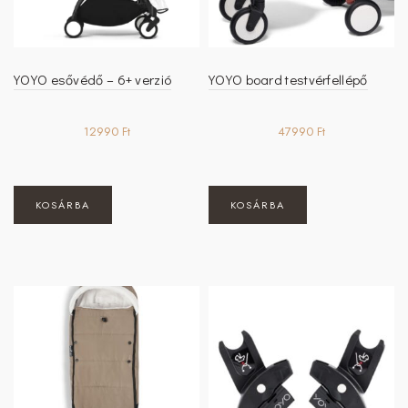
ki
YOYO esővédő – 6+ verzió
YOYO board testvérfellépő
12990
Ft
47990
Ft
KOSÁRBA
KOSÁRBA