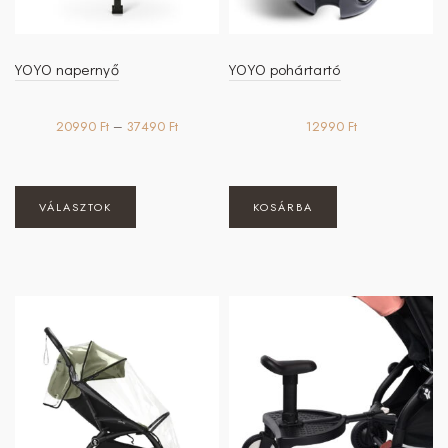
YOYO napernyő
YOYO pohártartó
Ártartomány:
20990
Ft
–
37490
Ft
12990
Ft
20990 Ft
-
37490 Ft
Ennek
VÁLASZTOK
KOSÁRBA
a
terméknek
több
variációja
van.
A
változatok
a
termékoldalon
választhatók