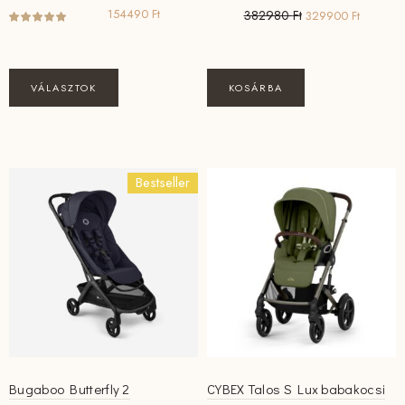
Original
Current
154490
Ft
382980
Ft
329900
Ft
price
price
was:
is:
382980 Ft.
329900 F
Ennek
VÁLASZTOK
KOSÁRBA
a
terméknek
több
variációja
Bestseller
van.
A
változatok
a
termékoldalon
választhatók
ki
Bugaboo Butterfly 2
CYBEX Talos S Lux babakocsi