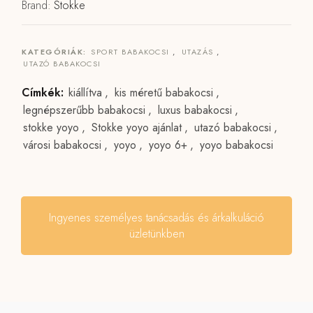
Brand:
Stokke
KATEGÓRIÁK:
SPORT BABAKOCSI
,
UTAZÁS
,
UTAZÓ BABAKOCSI
Címkék:
kiállítva
,
kis méretű babakocsi
,
legnépszerűbb babakocsi
,
luxus babakocsi
,
stokke yoyo
,
Stokke yoyo ajánlat
,
utazó babakocsi
,
városi babakocsi
,
yoyo
,
yoyo 6+
,
yoyo babakocsi
Ingyenes személyes tanácsadás és árkalkuláció
üzletünkben