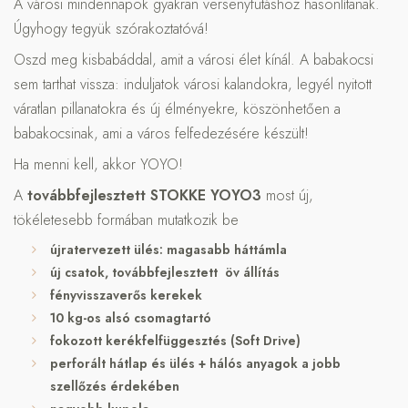
A városi mindennapok gyakran versenyfutáshoz hasonlítanak.
Úgyhogy tegyük szórakoztatóvá!
Oszd meg kisbabáddal, amit a városi élet kínál. A babakocsi
sem tarthat vissza: induljatok városi kalandokra, legyél nyitott
váratlan pillanatokra és új élményekre, köszönhetően a
babakocsinak, ami a város felfedezésére készült!
Ha menni kell, akkor YOYO!
A
továbbfejlesztett STOKKE
YOYO3
most új,
tökéletesebb formában mutatkozik be
újratervezett ülés: magasabb háttámla
új csatok, továbbfejlesztett öv állítás
fényvisszaverős kerekek
10 kg-os alsó csomagtartó
fokozott kerékfelfüggesztés (Soft Drive)
perforált hátlap és ülés + hálós anyagok a jobb
szellőzés érdekében