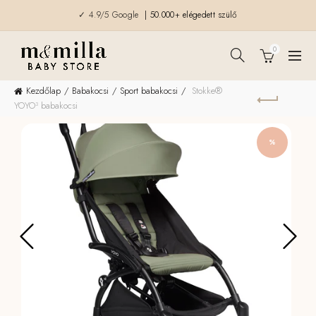
✓ 4.9/5 Google
| 50.000+ elégedett szülő
0
Kezdőlap
Babakocsi
Sport babakocsi
Stokke®
YOYO³ babakocsi
%