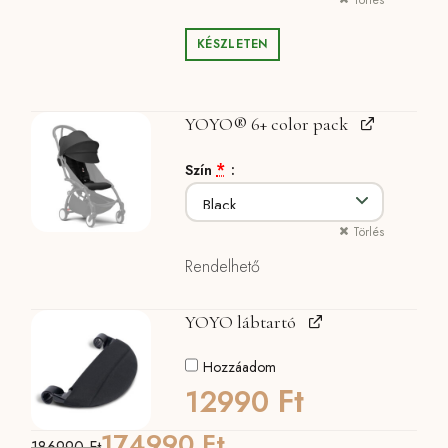
Törlés
KÉSZLETEN
YOYO® 6+ color pack
*
Szín
Törlés
Rendelhető
YOYO lábtartó
Hozzáadom
Ft
12990
174990
Ft
186990
Ft