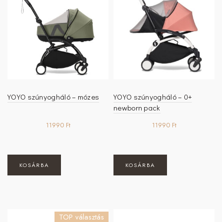
változatok
a
termékoldalon
választhatók
ki
YOYO szúnyogháló – mózes
YOYO szúnyogháló – 0+
newborn pack
11990
Ft
11990
Ft
KOSÁRBA
KOSÁRBA
TOP választás