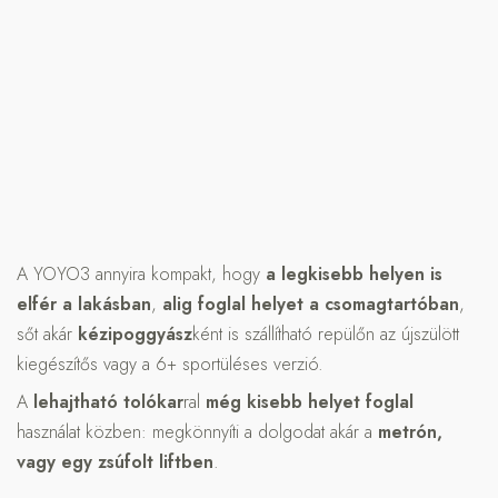
A YOYO3 annyira kompakt, hogy
a legkisebb helyen is
elfér a lakásban
,
alig foglal helyet a csomagtartóban
,
sőt akár
kézipoggyász
ként is szállítható repülőn az újszülött
kiegészítős vagy a 6+ sportüléses verzió.
A
lehajtható tolókar
ral
még kisebb helyet foglal
használat közben: megkönnyíti a dolgodat akár a
metrón,
vagy egy zsúfolt liftben
.