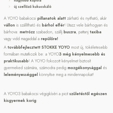
nagyobb kupola
új szellőző kukucskáló
A YOYO babakocsi
pillanatok alatt
zárható és nyitható, akár
vállon
is szállítható és
bárhol elfér
! Utazz vele bárhogyan és
bárhova:
metrózz
szabadon, szállj
buszra
, pattanj
taxiba
vagy vidd magaddal a
repülőre!
A
továbbfejlesztett STOKKE YOYO
most új, tökéletesebb
formában mutatkozik be: a YOYO
3 még kényelmesebb és
praktikusabb
! A YOYO fokozott kényelmet biztosít
gyermeked számára, számodra pedig
mozgékonysággal
és
leleményességgel
könnyítse meg a mindennapokat!
A YOYO3 babakocsi végigkíséri a picit
születéstől egészen
kisgyermek korig
: