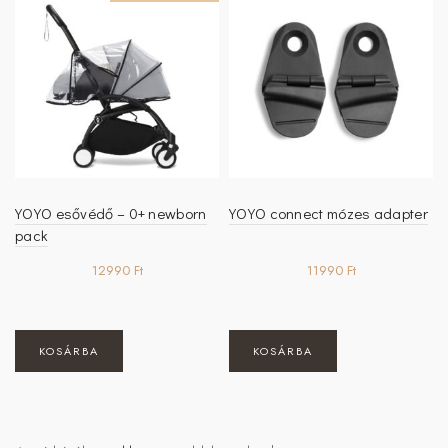
YOYO esővédő – 0+ newborn
YOYO connect mózes adapter
pack
12990
Ft
11990
Ft
KOSÁRBA
KOSÁRBA