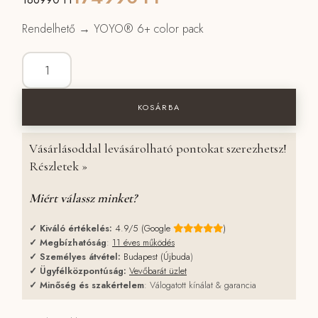
Rendelhető → YOYO® 6+ color pack
Stokke® YOYO³ babakocsi mennyiség
KOSÁRBA
Vásárlásoddal levásárolható pontokat szerezhetsz!
Részletek »
Miért válassz minket?
✓
Kiváló értékelés:
4.9/5 (Google
)
✓
Megbízhatóság
:
11 éves működés
✓
Személyes átvétel:
Budapest (Újbuda
)
✓
Ügyfélközpontúság:
Vevőbarát üzlet
✓
Minőség és szakértelem
: Válogatott kínálat & garancia