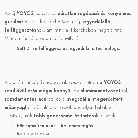
Az új
YOYO3
babakocsi
páratlan rugózású és kényelmes
gurulást
biztosít köszönhetően az új,
egyedülálló
felfüggesztés
nek, ami mind a 4 kerekében megtalálható.
Minden típusú terepen jól irányítható!
Soft Drive felfüggesztés, egyedülálló technológia
A kiváló minőségű anyagoknak köszönhetően
a YOYO3
rendkívül erős mégis könnyű
. Az
alumíniumötvözet
ből,
rozsdamentes acél
ból és a
üvegszállal megerősített
műanyag
ból készülő alkatrészek egy olyan babakocsit
alkotnak, amik
több generáción át tartós
ak lesznek.
bőr hatású tolókar – kellemes fogás
heveder a tolókaron