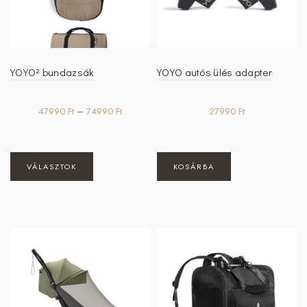
YOYO² bundazsák
YOYO autós ülés adapter
Ártartomány:
47990
Ft
–
74990
Ft
27990
Ft
47990 Ft
-
74990 Ft
Ennek
VÁLASZTOK
KOSÁRBA
a
terméknek
több
variációja
van.
A
változatok
a
termékoldalon