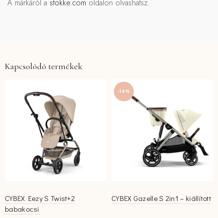
A márkáról a
stokke.com
oldalon olvashatsz.
Kapcsolódó termékek
-14%
CYBEX Eezy S Twist+2
CYBEX Gazelle S 2in1 – kiállított
babakocsi