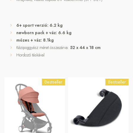
6+ sport verzió: 6.2 kg
newborn pack + váz: 6.6 kg
mózes + váz: 8.1kg
Kézipoggyász méret összezárva:
52 x 44 x 18 cm
Hordozó táskával
Bestseller
Bestseller