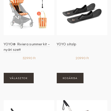
YOYO® Riviera summer kit –
YOYO sítalp
nyári szett
52990
Ft
20990
Ft
Ennek
VÁLASZTOK
KOSÁRBA
a
terméknek
több
variációja
van.
A