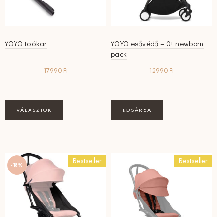
YOYO tolókar
YOYO esővédő – 0+ newborn
pack
17990
Ft
12990
Ft
Ennek
VÁLASZTOK
KOSÁRBA
a
terméknek
több
variációja
Bestseller
Bestseller
van.
-18%
A
változatok
a
termékoldalon