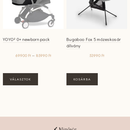
termékoldalon
termékoldalon
választhatók
választhatók
ki
ki
YOYO² 0+ newborn pack
Bugaboo Fox 5 mózeskosár
állvány
Ártartomány:
69900
Ft
–
85990
Ft
53990
Ft
69900 Ft
-
85990 Ft
Ennek
VÁLASZTOK
KOSÁRBA
a
terméknek
több
variációja
van.
A
változatok
✓
Minőség