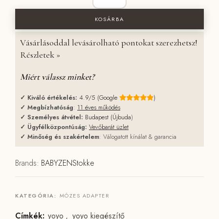
KOSÁRBA
Vásárlásoddal levásárolható pontokat szerezhetsz!
Részletek »
Miért válassz minket?
✓
Kiváló értékelés:
4.9/5 (Google
)
✓
Megbízhatóság
:
11 éves működés
✓
Személyes átvétel:
Budapest (Újbuda
)
✓
Ügyfélközpontúság:
Vevőbarát üzlet
✓
Minőség és szakértelem
: Válogatott kínálat & garancia
Brands:
BABYZEN
Stokke
KATEGÓRIA:
MÓZES ADAPTER
Címkék:
yoyo
,
yoyo kiegészítő