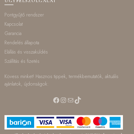
ÜGYFÉLSZOLGÁLAT
Pontgyűjtő rendszer
Kapcsolat
Garancia
Rendelés állapota
Elállás és visszaküldés
Szállítás és fizetés
Kövess minket! Hasznos tippek, termékbemutatók, aktuális
ajánlatok, újdonságok:
Facebook
Instagram
Mail
TikTok