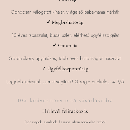
a
termékoldalon
Gondosan válogatott kínálat, világelső baba-mama márkák
választhatók
✓
Megbízhatóság
ki
10 éves tapasztalat, budai üzlet, elérhető ügyfélszolgálat
✓
Garancia
Gördülékeny ügyintézés, több éves biztonságos használat
✓ Ügyfélközpontúság
Legjobb tudásunk szerint segítünk! Google értékelés: 4.9/5
10% kedvezmény első vásárlásodra
Hírlevél feliratkozás
Újdonságok, ajánlatok, hasznos információk első kézből