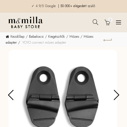
✓ 4.9/5 Google
| 50.000+ elégedett szülő
0
Kezdőlap
Babakocsi
Kiegészítők
Mózes
Mózes
adapter
YOYO connect mózes adapter