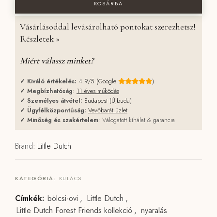
KOSÁRBA
Vásárlásoddal levásárolható pontokat szerezhetsz!
Részletek »
Miért válassz minket?
✓
Kiváló értékelés:
4.9/5 (Google
)
✓
Megbízhatóság
:
11 éves működés
✓
Személyes átvétel:
Budapest (Újbuda
)
✓
Ügyfélközpontúság:
Vevőbarát üzlet
✓
Minőség és szakértelem
: Válogatott kínálat & garancia
Brand:
Little Dutch
KATEGÓRIA:
KULACS
Címkék:
bölcsi-ovi
,
Little Dutch
,
Little Dutch Forest Friends kollekció
,
nyaralás