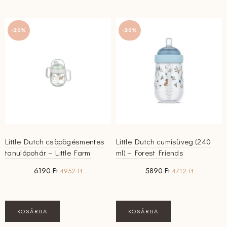
-20%
-20%
Little Dutch csöpögésmentes
Little Dutch cumisüveg (240
tanulópohár – Little Farm
ml) – Forest Friends
Original
Current
Original
Current
6190
Ft
5890
Ft
4952
Ft
4712
Ft
price
price
price
price
was:
is:
was:
is:
6190 Ft.
4952 Ft.
5890 Ft.
4712 Ft.
KOSÁRBA
KOSÁRBA