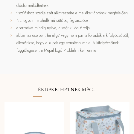
eldeformálódhatnak
tisztításhoz szedje szét alkatrészeire a mellékelt ábrának megfelelően
NE tegye mikrohullámú sütőbe, fagyasztóba!
a terméket mindig nyitva, a tetőt külön tárolja!
abban az esetben, ha alig/ vagy nem jön ki folyadék a kifolyócsőből,
ellenőrizze, hogy a kupak egy vonalban van-e. A kifolyócsőnek
függőlegesen, a Mepal logó P oldalán kell lennie
ÉRDEKELHETNEK MÉG…