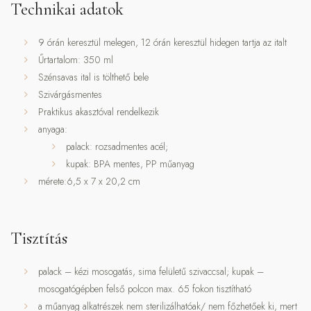
Technikai adatok
9 órán keresztül melegen, 12 órán keresztül hidegen tartja az italt
Űrtartalom: 350 ml
Szénsavas ital is tölthető bele
Szivárgásmentes
Praktikus akasztóval rendelkezik
anyaga:
palack: rozsadmentes acél;
kupak: BPA mentes, PP műanyag
mérete:6,5 x 7 x 20,2 cm
Tisztítás
palack – kézi mosogatás, sima felületű szivaccsal; kupak –
mosogatógépben felső polcon max. 65 fokon tisztítható
a műanyag alkatrészek nem sterilizálhatóak/ nem főzhetőek ki, mert