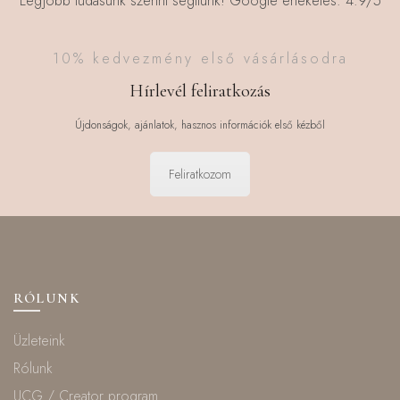
Legjobb tudásunk szerint segítünk! Google értékelés: 4.9/5
10% kedvezmény első vásárlásodra
Hírlevél feliratkozás
Újdonságok, ajánlatok, hasznos információk első kézből
Feliratkozom
RÓLUNK
Üzleteink
Rólunk
UCG / Creator program