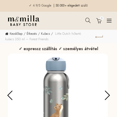
✓ 4.9/5 Google
| 50.000+ elégedett szülő
0
Kezdőlap
Étkezés
Kulacs
Little Dutch hőtartó
kulacs 350 ml – Forest Friends
✓ expressz szállítás ✓ személyes átvétel