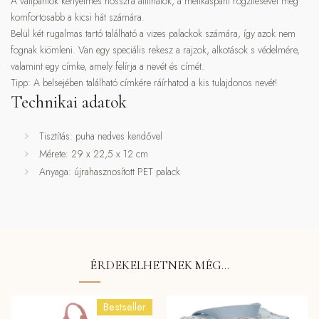
A vállpántok kényelmes hosszra állíthatók, a mellkaspánt rögzítésével még
komfortosabb a kicsi hát számára.
Belül két rugalmas tartó található a vizes palackok számára, így azok nem
fognak kiömleni. Van egy speciális rekesz a rajzok, alkotások s védelmére,
valamint egy címke, amely felírja a nevét és címét.
Tipp: A belsejében található címkére ráírhatod a kis tulajdonos nevét!
Technikai adatok
Tisztítás: puha nedves kendővel
Mérete: 29 x 22,5 x 12 cm
Anyaga: újrahasznosított PET palack
ÉRDEKELHETNEK MÉG…
Bestseller