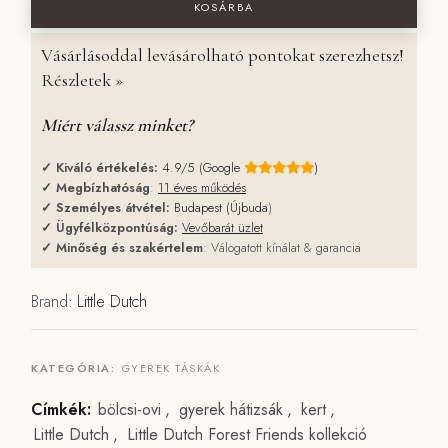
KOSÁRBA
Vásárlásoddal levásárolható pontokat szerezhetsz!
Részletek »
Miért válassz minket?
✓
Kiváló értékelés:
4.9/5 (Google
)
✓
Megbízhatóság
:
11 éves működés
✓
Személyes átvétel:
Budapest (Újbuda
)
✓
Ügyfélközpontúság:
Vevőbarát üzlet
✓
Minőség és szakértelem
: Válogatott kínálat & garancia
Brand:
Little Dutch
KATEGÓRIA:
GYEREK TÁSKÁK
Címkék:
bölcsi-ovi
,
gyerek hátizsák
,
kert
,
Little Dutch
,
Little Dutch Forest Friends kollekció