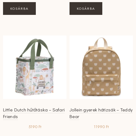
KOSÁRBA
KOSÁRBA
Little Dutch hűtőtáska – Safari
Jollein gyerek hátizsák – Teddy
Friends
Bear
5190
Ft
11990
Ft