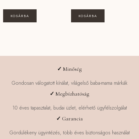
KOSÁRBA
KOSÁRBA
✓
Minőség
Gondosan válogatott kínálat, világelső baba-mama márkák
✓
Megbízhatóság
10 éves tapasztalat, budai üzlet, elérhető ügyfélszolgálat
✓
Garancia
Gördülékeny ügyintézés, több éves biztonságos használat