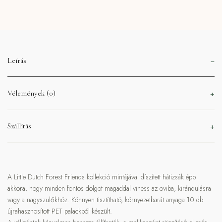
Leírás
Vélemények (0)
Szállítás
A Little Dutch Forest Friends kollekció mintájával díszített hátizsák épp
akkora, hogy minden fontos dolgot magaddal vihess az oviba, kirándulásra
vagy a nagyszülőkhöz. Könnyen tisztítható, környezetbarát anyaga 10 db
újrahasznosított PET palackból készült.