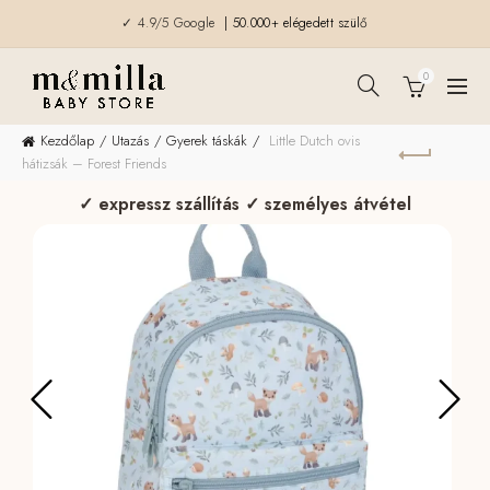
✓ 4.9/5 Google
| 50.000+ elégedett szülő
0
Kezdőlap
Utazás
Gyerek táskák
Little Dutch ovis
hátizsák – Forest Friends
✓ expressz szállítás ✓ személyes átvétel