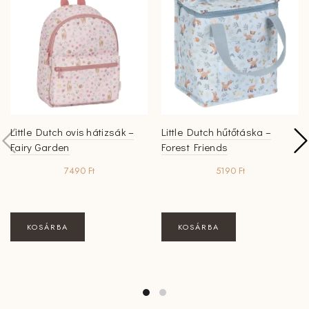
Little Dutch ovis hátizsák –
Little Dutch hűtőtáska –
Fairy Garden
Forest Friends
7490
Ft
5190
Ft
KOSÁRBA
KOSÁRBA