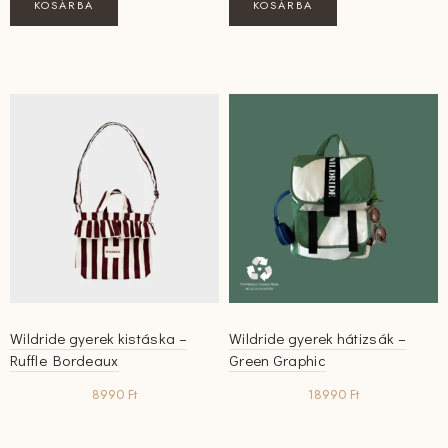
KOSÁRBA
KOSÁRBA
Wildride gyerek kistáska –
Wildride gyerek hátizsák –
Ruffle Bordeaux
Green Graphic
8990
Ft
18990
Ft