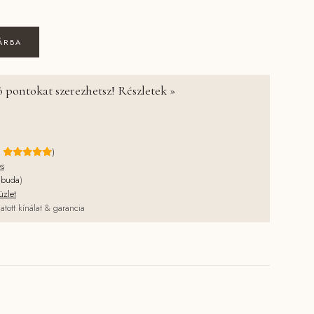
gyerek evőeszköz készlet - Forest Friends mennyiség
ÁRBA
 pontokat szerezhetsz! Részletek »
e
)
és
jbuda
)
üzlet
atott kínálat & garancia