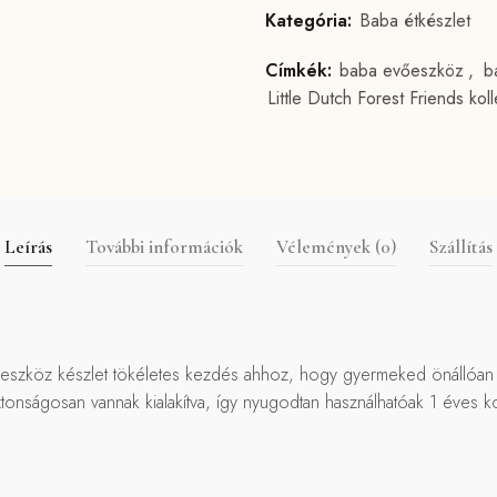
Kategória:
Baba étkészlet
Címkék:
baba evőeszköz
,
b
Little Dutch Forest Friends kol
Leírás
További információk
Vélemények (0)
Szállítás
evőeszköz készlet tökéletes kezdés ahhoz, hogy gyermeked önállóa
tonságosan vannak kialakítva, így nyugodtan használhatóak 1 éves k