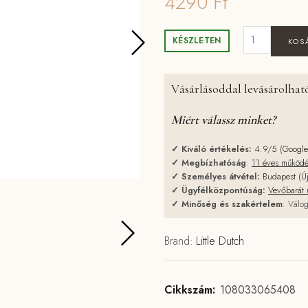
4290
Ft
Little Dutch 
KÉSZLETEN
KOS
Vásárlásoddal levásárolható
Miért válassz minket?
✓
Kiváló értékelés:
4.9/5 (Googl
✓
Megbízhatóság
:
11 éves működ
✓
Személyes átvétel:
Budapest (Ú
✓
Ügyfélközpontúság:
Vevőbarát 
✓
Minőség és szakértelem
: Válog
Brand:
Little Dutch
Cikkszám:
108033065408