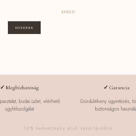
4990
Ft
KOSÁRBA
✓
Megbízhatóság
✓
Garancia
pasztalat, budai üzlet, elérhető
Gördülékeny ügyintézés, t
ügyfélszolgálat
biztonságos használa
10% kedvezmény első vásárlásodra