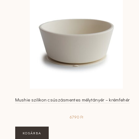
Mushie szilikon csúszásmentes mélytányér – krémfehér
6790
Ft
KOSÁRBA