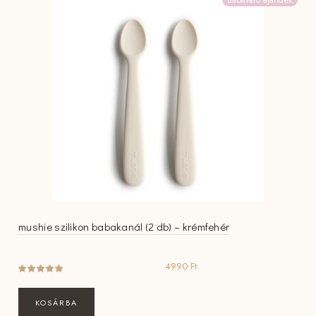
Babaváró ajándék
mushie szilikon babakanál (2 db) – krémfehér
4990
Ft
KOSÁRBA