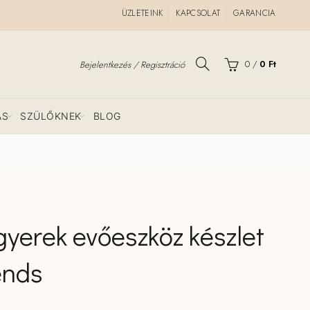
ÜZLETEINK
KAPCSOLAT
GARANCIA
0
/
0
Ft
Bejelentkezés / Regisztráció
ÁS
SZÜLŐKNEK
BLOG
gyerek evőeszköz készlet
ends