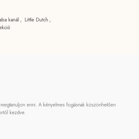
aba kanál
,
Little Dutch
,
lekció
n megtanuljon enni. A kényelmes fogásnak köszönhetően
ortól kezdve.