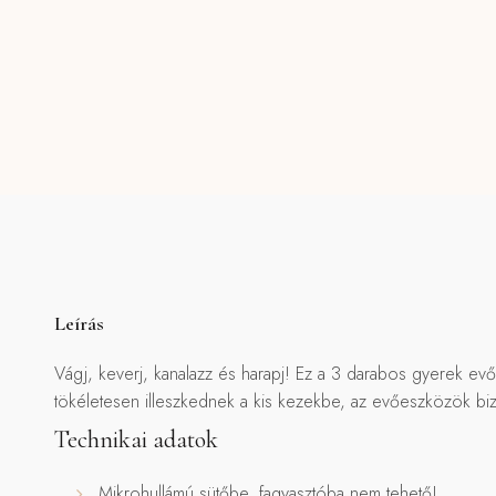
Leírás
Vágj, keverj, kanalazz és harapj! Ez a 3 darabos gyerek 
tökéletesen illeszkednek a kis kezekbe, az evőeszközök biz
Technikai adatok
Mikrohullámú sütőbe, fagyasztóba nem tehető!