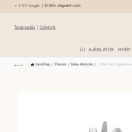
✓ 4.9/5 Google
| 50.000+ elégedett szülő
Tanácsadás
|
Üzletünk
ÚJ
AJÁNLATOK
NYÁR!
Kezdőlap
Étkezés
Baba étkészlet
Little Dutch gyerek e