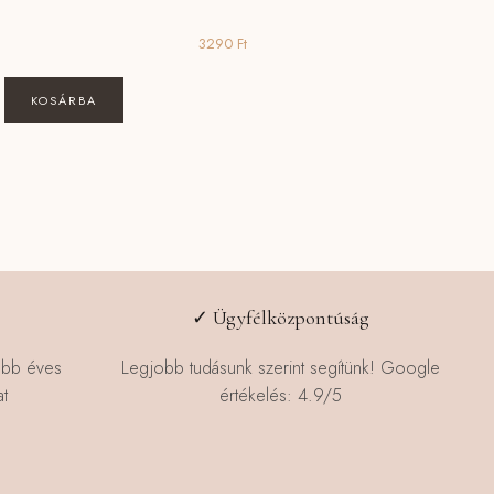
3290
Ft
KOSÁRBA
✓ Ügyfélközpontúság
öbb éves
Legjobb tudásunk szerint segítünk! Google
t
értékelés: 4.9/5