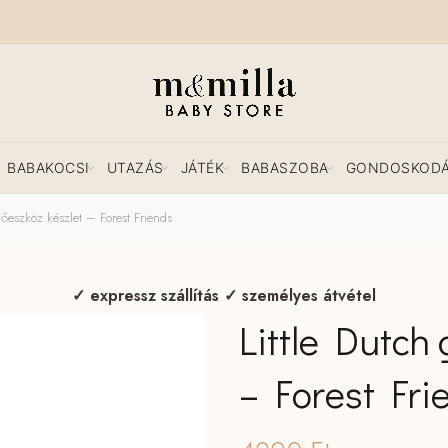
BABAKOCSI
UTAZÁS
JÁTÉK
BABASZOBA
GONDOSKOD
vőeszköz készlet – Forest Friends
✓ expressz szállítás ✓ személyes átvétel
Little Dutch 
– Forest Fri