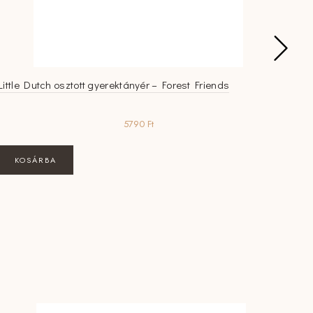
Little Dutch osztott gyerektányér – Forest Friends
Litt
5790
Ft
KOSÁRBA