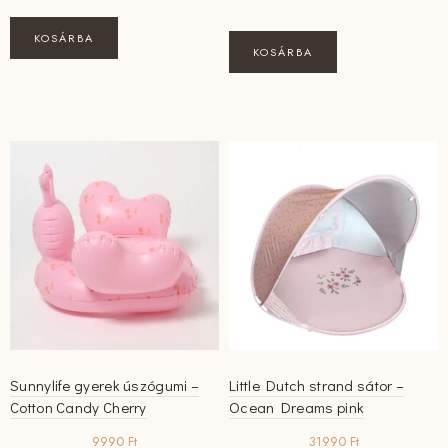
was:
is:
2750 Ft.
2200 Ft.
KOSÁRBA
KOSÁRBA
Sunnylife gyerek úszógumi –
Little Dutch strand sátor –
Cotton Candy Cherry
Ocean Dreams pink
9990
Ft
31990
Ft