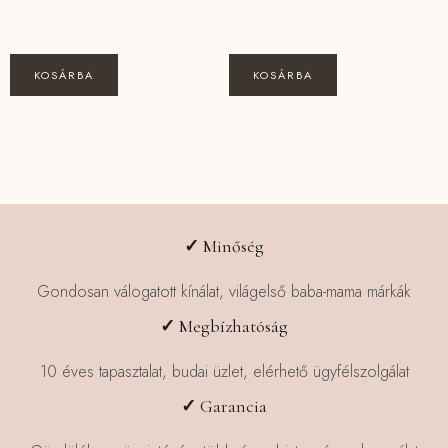
KOSÁRBA
KOSÁRBA
✓
Minőség
Gondosan válogatott kínálat, világelső baba-mama márkák
✓
Megbízhatóság
10 éves tapasztalat, budai üzlet, elérhető ügyfélszolgálat
✓
Garancia