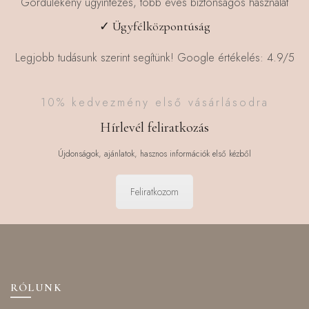
Gördülékeny ügyintézés, több éves biztonságos használat
✓ Ügyfélközpontúság
Legjobb tudásunk szerint segítünk! Google értékelés: 4.9/5
10% kedvezmény első vásárlásodra
Hírlevél feliratkozás
Újdonságok, ajánlatok, hasznos információk első kézből
Feliratkozom
RÓLUNK