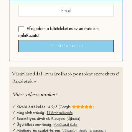
Elfogadom
a feltételeket
és
az adatvédelmi
nyilatkozatot
ÉRTESÍTÉST KÉREK
Vásárlásoddal levásárolható pontokat szerezhetsz!
Részletek »
Miért válassz minket?
✓
Kiváló értékelés:
4.9/5 (Google
)
✓
Megbízhatóság
:
11 éves működés
✓
Személyes átvétel:
Budapest (Újbuda
)
✓
Ügyfélközpontúság:
Vevőbarát üzlet
✓
Minőség és szakértelem
: Válogatott kínálat & garancia