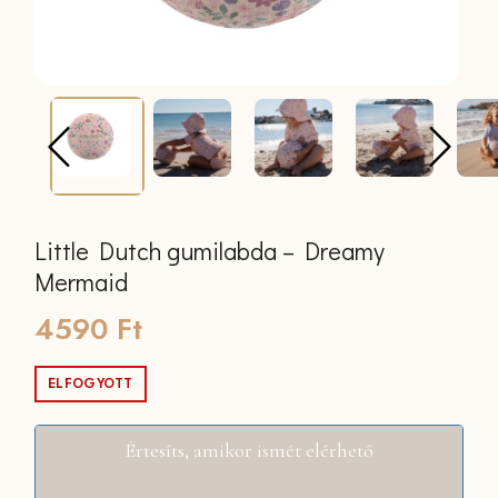
Little Dutch gumilabda – Dreamy
Mermaid
4590
Ft
ELFOGYOTT
Értesíts, amikor ismét elérhető