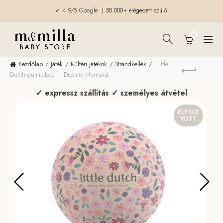
✓ 4.9/5 Google
| 50.000+ elégedett szülő
0
Kezdőlap
Játék
Kültéri játékok
Strandkellék
Little
Dutch gumilabda – Dreamy Mermaid
✓ expressz szállítás ✓ személyes átvétel
ELFOG
YOTT