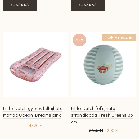
KOSÁRBA
KOSÁRBA
TOP választás
-20%
Little Dutch gyerek felfújható
Little Dutch felfújható
matrac Ocean Dreams pink
strandlabda Fresh Greens 35
cm
4390
Ft
Original
Current
2750
Ft
2200
Ft
price
price