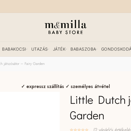
BABAKOCSI
UTAZÁS
JÁTÉK
BABASZOBA
GONDOSKOD
ch játszósátor – Fairy Garden
✓ expressz szállítás ✓ személyes átvétel
Little Dutch 
Garden
(
2
vásárlói értékelé