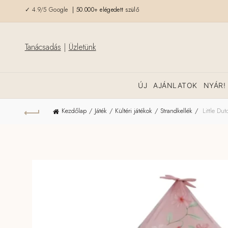
✓ 4.9/5 Google
| 50.000+ elégedett szülő
Tanácsadás
|
Üzletünk
ÚJ
AJÁNLATOK
NYÁR!
Kezdőlap
Játék
Kültéri játékok
Strandkellék
Little Dut