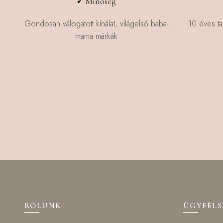
✓
Minőség
Gondosan válogatott kínálat, világelső baba-
10 éves ta
mama márkák
RÓLUNK
ÜGYFÉL