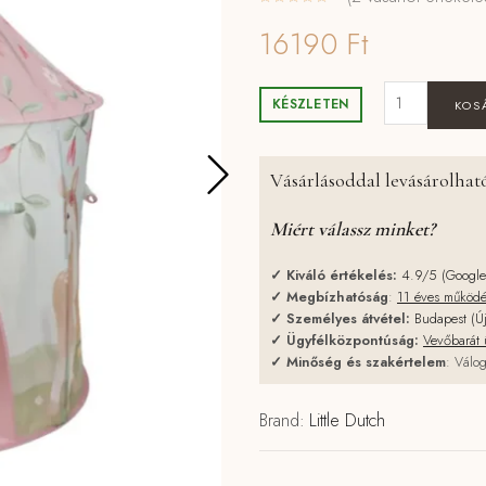
16190
Ft
Little Dutch 
KÉSZLETEN
KOS
Vásárlásoddal levásárolható
Miért válassz minket?
✓
Kiváló értékelés:
4.9/5 (Googl
✓
Megbízhatóság
:
11 éves működ
✓
Személyes átvétel:
Budapest (Ú
✓
Ügyfélközpontúság:
Vevőbarát 
✓
Minőség és szakértelem
: Válog
Brand:
Little Dutch