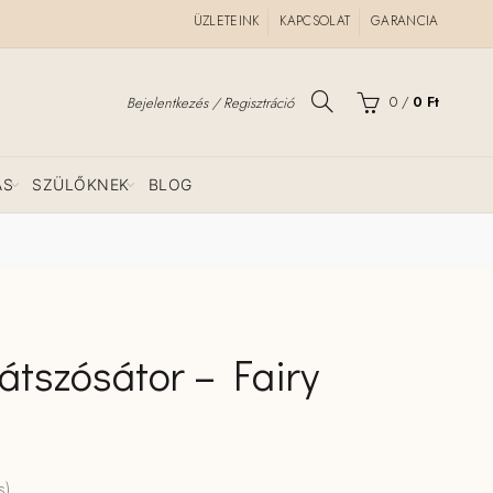
ÜZLETEINK
KAPCSOLAT
GARANCIA
0
/
0
Ft
Bejelentkezés / Regisztráció
ÁS
SZÜLŐKNEK
BLOG
játszósátor – Fairy
s)