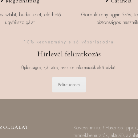
✓
Megbízhatóság
✓
Garancia
pasztalat, budai üzlet, elérhető
Gördülékeny ügyintézés, t
ügyfélszolgálat
biztonságos használa
10% kedvezmény első vásárlásodra
Hírlevél feliratkozás
Újdonságok, ajánlatok, hasznos információk első kézből
Feliratkozom
SZOLGÁLAT
Kövess minket! Hasznos tippek
termékbemutatók, aktuális ajánla