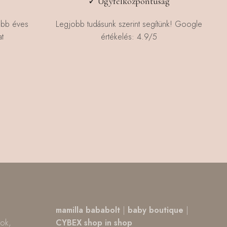
✓ Ügyfélközpontúság
öbb éves
Legjobb tudásunk szerint segítünk! Google
t
értékelés: 4.9/5
,
mamilla bababolt
|
baby boutique
|
tok,
CYBEX shop in shop