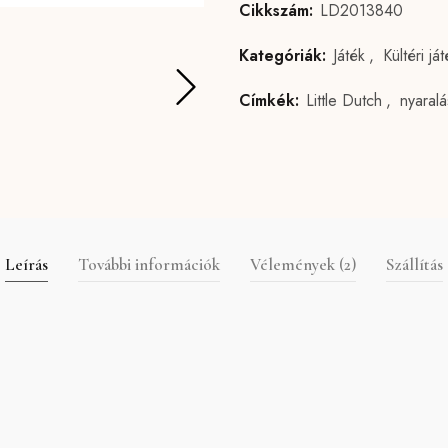
Cikkszám:
LD2013840
Kategóriák:
Játék
,
Kültéri já
Címkék:
Little Dutch
,
nyaralá
Leírás
További információk
Vélemények (2)
Szállítás