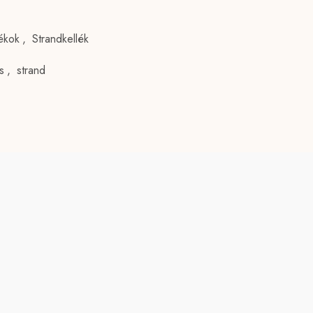
tékok
,
Strandkellék
s
,
strand