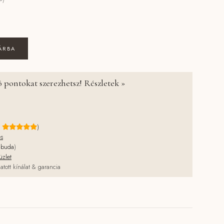
játszósátor - Fairy Garden mennyiség
ÁRBA
 pontokat szerezhetsz! Részletek »
e
)
és
jbuda
)
üzlet
atott kínálat & garancia