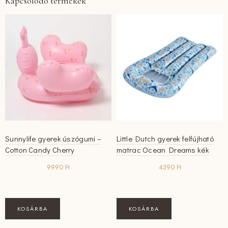
Kapcsolódó termékek
Sunnylife gyerek úszógumi –
Little Dutch gyerek felfújható
Cotton Candy Cherry
matrac Ocean Dreams kék
9990
Ft
4390
Ft
KOSÁRBA
KOSÁRBA