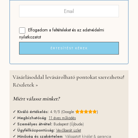
Elfogadom
a feltételeket
és
az adatvédelmi
nyilatkozatot
ÉRTESÍTÉST KÉREK
Vásárlásoddal levásárolható pontokat szerezhetsz!
Részletek »
Miért válassz minket?
✓
Kiváló értékelés:
4.9/5 (Google
)
✓
Megbízhatóság
:
11 éves működés
✓
Személyes átvétel:
Budapest (Újbuda
)
✓
Ügyfélközpontúság:
Vevőbarát üzlet
✓
Minőség és szakértelem
: Válogatott kínálat & garancia