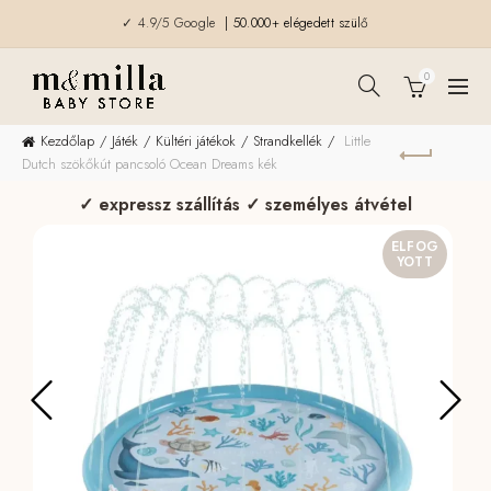
✓ 4.9/5 Google
| 50.000+ elégedett szülő
0
Kezdőlap
Játék
Kültéri játékok
Strandkellék
Little
Dutch szökőkút pancsoló Ocean Dreams kék
✓ expressz szállítás ✓ személyes átvétel
ELFOG
YOTT