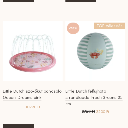
TOP választás
-20%
Little Dutch szökőkút pancsoló
Little Dutch felfújható
Ocean Dreams pink
strandlabda Fresh Greens 35
cm
10990
Ft
Original
Current
2750
Ft
2200
Ft
price
price
was:
is:
2750 Ft.
2200 Ft.