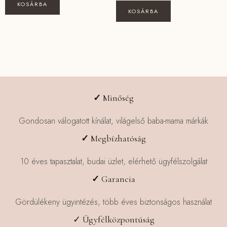
KOSÁRBA
KOSÁRBA
✓
Minőség
Gondosan válogatott kínálat, világelső baba-mama márkák
✓
Megbízhatóság
10 éves tapasztalat, budai üzlet, elérhető ügyfélszolgálat
✓
Garancia
Gördülékeny ügyintézés, több éves biztonságos használat
✓ Ügyfélközpontúság