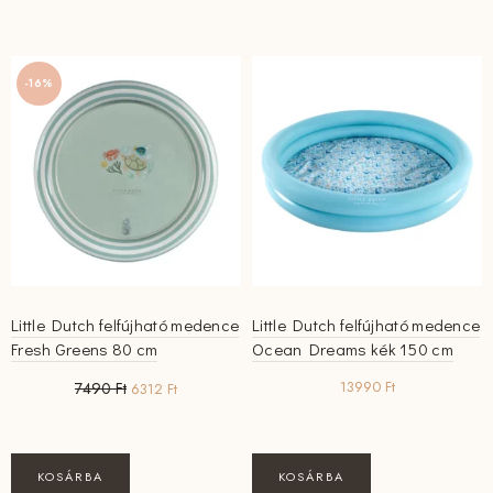
-16%
Little Dutch felfújható medence
Little Dutch felfújható medence
Fresh Greens 80 cm
Ocean Dreams kék 150 cm
Original
Current
13990
Ft
7490
Ft
6312
Ft
price
price
was:
is:
7490 Ft.
6312 Ft.
KOSÁRBA
KOSÁRBA