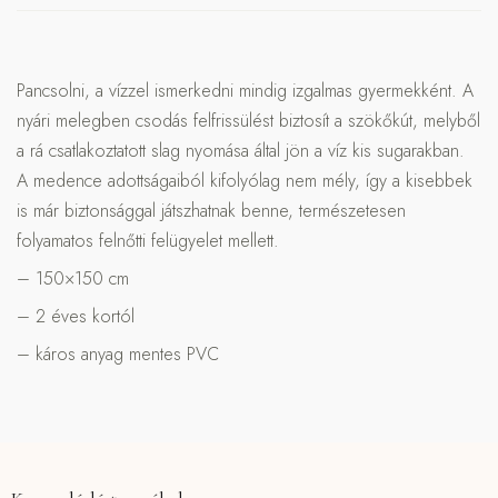
Pancsolni, a vízzel ismerkedni mindig izgalmas gyermekként. A
nyári melegben csodás felfrissülést biztosít a szökőkút, melyből
a rá csatlakoztatott slag nyomása által jön a víz kis sugarakban.
A medence adottságaiból kifolyólag nem mély, így a kisebbek
is már biztonsággal játszhatnak benne, természetesen
folyamatos felnőtti felügyelet mellett.
– 150×150 cm
– 2 éves kortól
– káros anyag mentes PVC