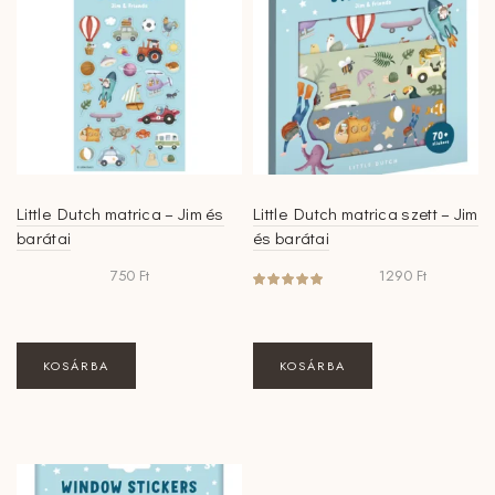
Little Dutch matrica – Jim és
Little Dutch matrica szett – Jim
barátai
és barátai
750
Ft
1290
Ft
KOSÁRBA
KOSÁRBA