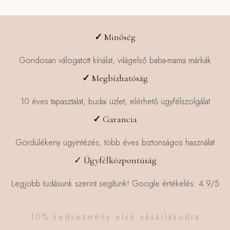
✓
Minőség
Gondosan válogatott kínálat, világelső baba-mama márkák
✓
Megbízhatóság
10 éves tapasztalat, budai üzlet, elérhető ügyfélszolgálat
✓
Garancia
Gördülékeny ügyintézés, több éves biztonságos használat
✓ Ügyfélközpontúság
Legjobb tudásunk szerint segítünk! Google értékelés: 4.9/5
10% kedvezmény első vásárlásodra