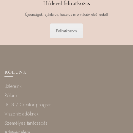
Hírlevél feliratkozás
Újdonságok, ajánlatok, hasznos információk első kézből
Feliratkozom
RÓLUNK
Üzleteink
Rólunk
UCG / Creator program
Viszonteladóknak
Személyes tanácsadás
Adatvédelem