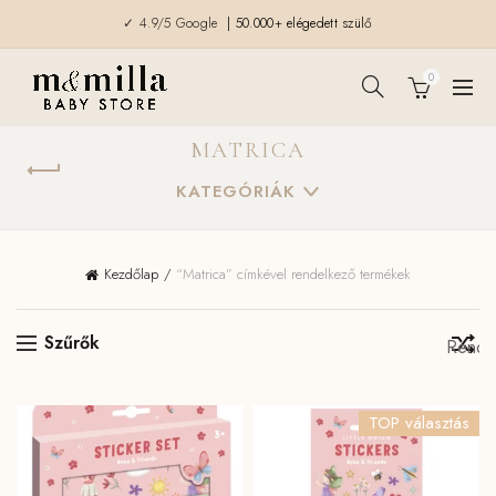
✓ 4.9/5 Google
| 50.000+ elégedett szülő
0
MATRICA
KATEGÓRIÁK
Kezdőlap
“Matrica” címkével rendelkező termékek
Szűrők
TOP választás