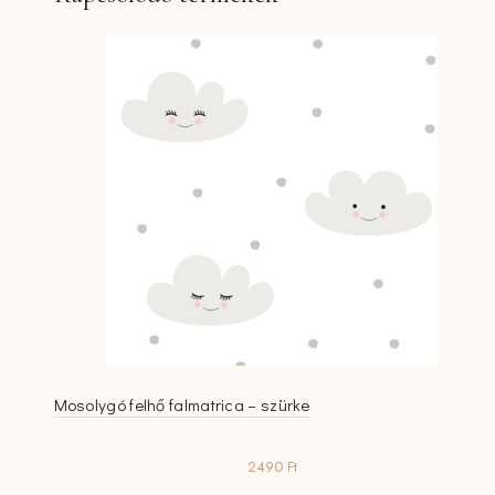
Mosolygó felhő falmatrica – szürke
2490
Ft