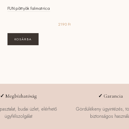
FUN pöttyök falmatrica
2190
Ft
KOSÁRBA
✓
Megbízhatóság
✓
Garancia
pasztalat, budai üzlet, elérhető
Gördülékeny ügyintézés, t
ügyfélszolgálat
biztonságos használa