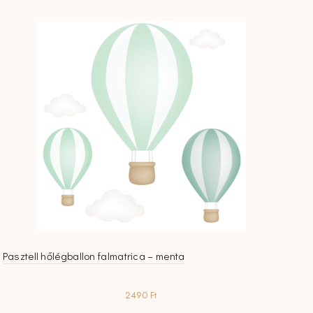
Pasztell hőlégballon falmatrica – menta
2490
Ft