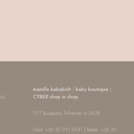
,
mamilla bababolt
|
baby boutique
|
tok,
CYBEX shop in shop
1117 Budapest, Fehérvári út 36-38.
m
ok
Üzlet: +36 30 991 0541 | Raktár: +36 30