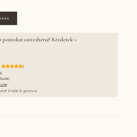
ablak matrica - Jim és barátai mennyiség
ÁRBA
 pontokat szerezhetsz! Részletek »
e
)
és
jbuda
)
üzlet
atott kínálat & garancia