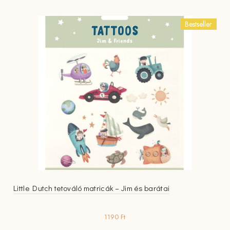
Bestseller
Little Dutch tetováló matricák – Jim és barátai
1190
Ft