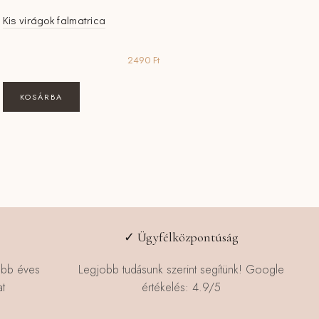
Kis virágok falmatrica
2490
Ft
KOSÁRBA
✓ Ügyfélközpontúság
öbb éves
Legjobb tudásunk szerint segítünk! Google
t
értékelés: 4.9/5