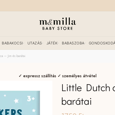
BABAKOCSI
UTAZÁS
JÁTÉK
BABASZOBA
GONDOSKOD
ica – Jim és barátai
✓ expressz szállítás ✓ személyes átvétel
Little Dutch 
barátai