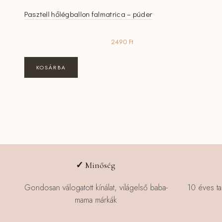
Pasztell hőlégballon falmatrica – púder
2490
Ft
KOSÁRBA
✓
Minőség
Gondosan válogatott kínálat, világelső baba-
10 éves ta
mama márkák