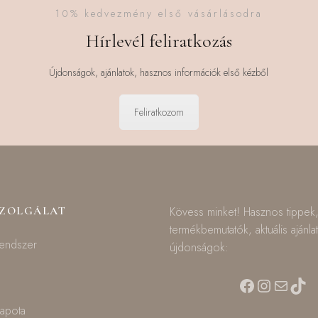
10% kedvezmény első vásárlásodra
Hírlevél feliratkozás
Újdonságok, ajánlatok, hasznos információk első kézből
Feliratkozom
SZOLGÁLAT
Kövess minket! Hasznos tippek
termékbemutatók, aktuális ajánla
rendszer
újdonságok:
Facebook
Instagra
Mail
TikT
lapota