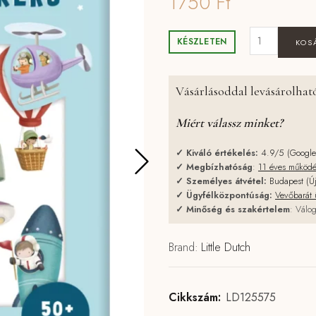
1750
Ft
Little Dutch 
KÉSZLETEN
KOS
Vásárlásoddal levásárolható
Miért válassz minket?
✓
Kiváló értékelés:
4.9/5 (Googl
✓
Megbízhatóság
:
11 éves működ
✓
Személyes átvétel:
Budapest (Ú
✓
Ügyfélközpontúság:
Vevőbarát 
✓
Minőség és szakértelem
: Válog
Brand:
Little Dutch
Cikkszám:
LD125575