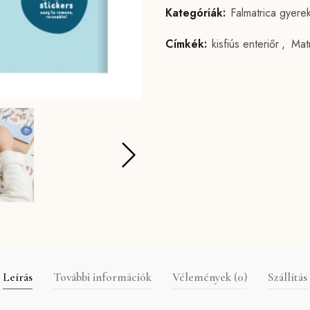
Kategóriák:
Falmatrica gyer
Címkék:
kisfiús enteriőr
,
Mat
Leírás
További információk
Vélemények (0)
Szállítás