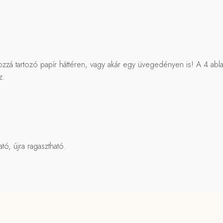
ozzá tartozó papír háttéren, vagy akár egy üvegedényen is! A 4 abla
z.
tó, újra ragasztható.