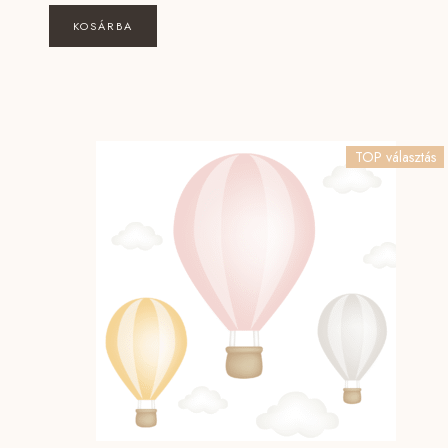
KOSÁRBA
TOP választás