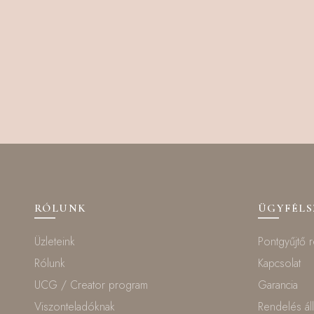
RÓLUNK
ÜGYFÉL
Üzleteink
Pontgyűjtő 
Rólunk
Kapcsolat
UCG / Creator program
Garancia
Viszonteladóknak
Rendelés ál