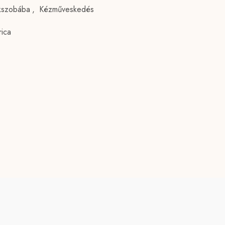
ekszobába
,
Kézműveskedés
rica