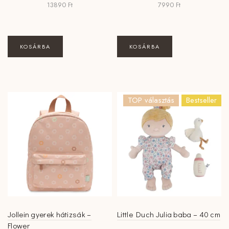
13890
Ft
7990
Ft
KOSÁRBA
KOSÁRBA
TOP választás
Bestseller
Jollein gyerek hátizsák –
Little Duch Julia baba – 40 cm
Flower