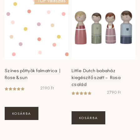
TOP választás
Színes pöttyök falmatrica |
Little Dutch babaház
Rose & sun
kiegészítő szett – Rosa
család
2190
Ft
2790
Ft
KOSÁRBA
KOSÁRBA