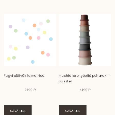
Fagyi pöttyök falmatrica
mushie toronyépítő poharak –
pasztell
2190
Ft
6190
Ft
KOSÁRBA
KOSÁRBA