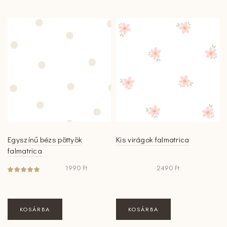
Egyszínű bézs pöttyök
Kis virágok falmatrica
falmatrica
1990
Ft
2490
Ft
KOSÁRBA
KOSÁRBA