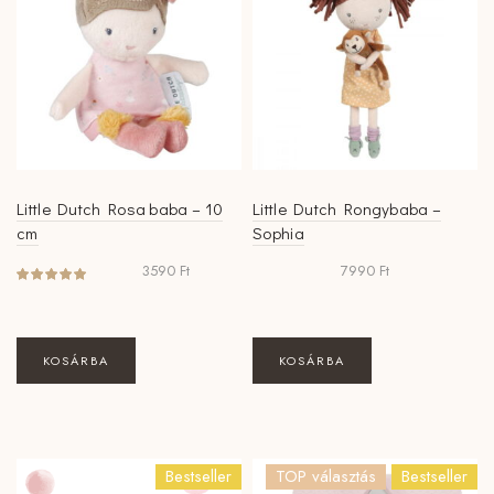
Little Dutch Rosa baba – 10
Little Dutch Rongybaba –
cm
Sophia
3590
Ft
7990
Ft
KOSÁRBA
KOSÁRBA
Bestseller
TOP választás
Bestseller