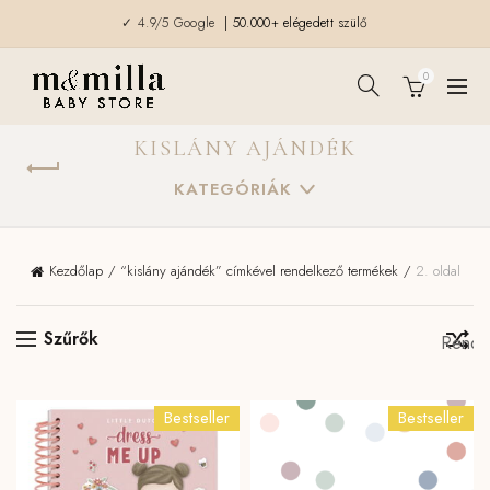
✓ 4.9/5 Google
| 50.000+ elégedett szülő
0
KISLÁNY AJÁNDÉK
KATEGÓRIÁK
Kezdőlap
“kislány ajándék” címkével rendelkező termékek
2. oldal
Szűrők
Bestseller
Bestseller