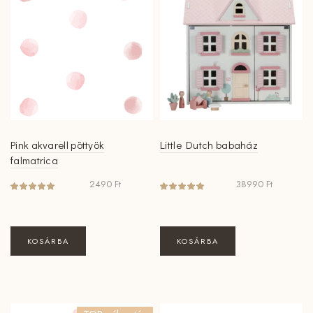
Pink akvarell pöttyök
Little Dutch babaház
falmatrica
2490
Ft
38990
Ft
KOSÁRBA
KOSÁRBA