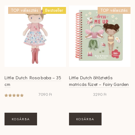
TOP választás
Bestseller
TOP választás
Little Dutch Rosa baba – 35
Little Dutch öltöztetős
cm
matricás füzet – Fairy Garden
7090
Ft
3290
Ft
KOSÁRBA
KOSÁRBA