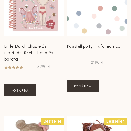
Little Dutch öltöztetős
Pasztell pötty mix falmatrica
matricás füzet – Rosa és
barátai
2190
Ft
3290
Ft
KOSÁRBA
KOSÁRBA
Bestseller
Bestseller