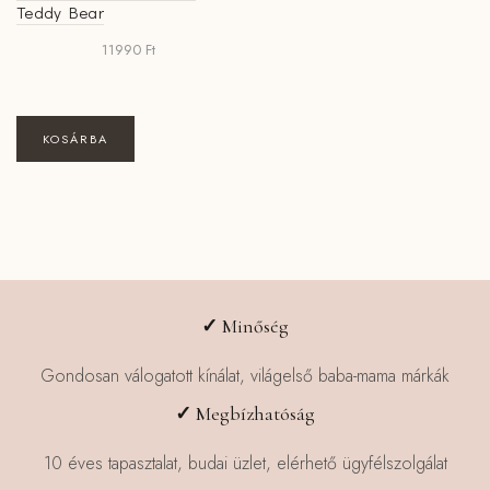
Teddy Bear
11990
Ft
KOSÁRBA
✓
Minőség
Gondosan válogatott kínálat, világelső baba-mama márkák
✓
Megbízhatóság
10 éves tapasztalat, budai üzlet, elérhető ügyfélszolgálat