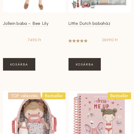
Jollein baba – Bee Lily
Little Dutch babaház
7490
Ft
38990
Ft
KOSÁRBA
KOSÁRBA
TOP választás
Bestseller
Bestseller