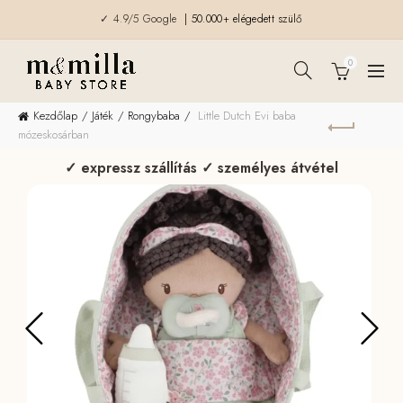
✓ 4.9/5 Google
| 50.000+ elégedett szülő
0
Kezdőlap
Játék
Rongybaba
Little Dutch Evi baba
mózeskosárban
✓ expressz szállítás ✓ személyes átvétel