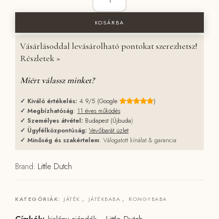
KOSÁRBA
Vásárlásoddal levásárolható pontokat szerezhetsz!
Részletek »
Miért válassz minket?
✓
Kiváló értékelés:
4.9/5 (Google
)
✓
Megbízhatóság
:
11 éves működés
✓
Személyes átvétel:
Budapest (Újbuda
)
✓
Ügyfélközpontúság:
Vevőbarát üzlet
✓
Minőség és szakértelem
: Válogatott kínálat & garancia
Brand:
Little Dutch
KATEGÓRIÁK:
JÁTÉK
,
JÁTÉKBABA
,
RONGYBABA