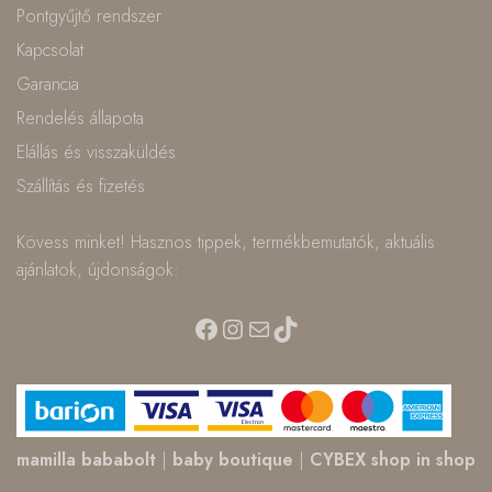
Pontgyűjtő rendszer
Kapcsolat
Garancia
Rendelés állapota
Elállás és visszaküldés
Szállítás és fizetés
Kövess minket! Hasznos tippek, termékbemutatók, aktuális
ajánlatok, újdonságok:
Facebook
Instagram
Mail
TikTok
mamilla bababolt
|
baby boutique
|
CYBEX shop in shop