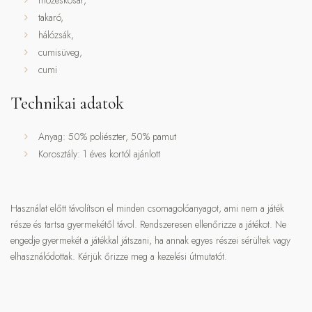
mózeskosár,
takaró,
hálózsák,
cumisüveg,
cumi
Technikai adatok
Anyag: 50% poliészter, 50% pamut
Korosztály: 1 éves kortól ajánlott
Használat előtt távolítson el minden csomagolóanyagot, ami nem a játék
része és tartsa gyermekétől távol. Rendszeresen ellenőrizze a játékot. Ne
engedje gyermekét a játékkal játszani, ha annak egyes részei sérültek vagy
elhasználódottak. Kérjük őrizze meg a kezelési útmutatót.