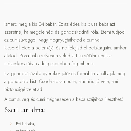
Ismerd meg a kis Evi babát. Ez az édes kis plüss baba azt
szeretné, ha megölelnéd és gondoskodnál róla. Etetni tudjod
az cumisüveggel, vagy megnyugtathatod a cumival.
Kicserélheted a pelenkáját és ne felejtsd el betakargatni, amikor
altatod. Rosa baba szívesen veled tart ha sétálni indulsz:
mózeskosarában addig csendben fog pihenni.
Evi gondozásával a gyerekek játékos formában tanulhatják meg
a gondoskodást. Csodálatosan puha, aludni is jó vele, ami
biztonságérzetet ad.
A cumisüveg és cumi mágnesesen a baba szájához illeszthető.
Szett tartalma:
Evi kisbaba,