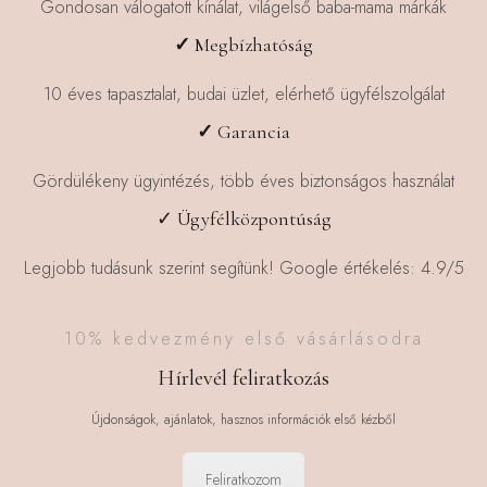
Gondosan válogatott kínálat, világelső baba-mama márkák
✓
Megbízhatóság
10 éves tapasztalat, budai üzlet, elérhető ügyfélszolgálat
✓
Garancia
Gördülékeny ügyintézés, több éves biztonságos használat
✓ Ügyfélközpontúság
Legjobb tudásunk szerint segítünk! Google értékelés: 4.9/5
10% kedvezmény első vásárlásodra
Hírlevél feliratkozás
Újdonságok, ajánlatok, hasznos információk első kézből
Feliratkozom