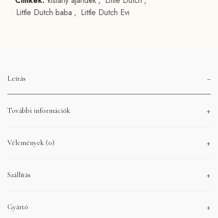
Címkék:
kislány ajándék
,
Little Dutch
,
Little Dutch baba
,
Little Dutch Evi
Leírás
További információk
Vélemények (0)
Szállítás
Gyártó