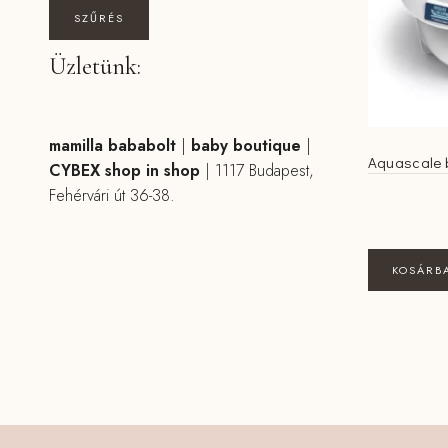
SZŰRÉS
Üzletünk:
mamilla bababolt
|
baby boutique
|
Aquascale 
CYBEX shop in shop
|
1117 Budapest,
Fehérvári út 36-38.
KOSÁRB