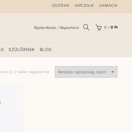
ÜZLETEINK
KAPCSOLAT
GARANCIA
0
/
0
Ft
Bejelentkezés / Regisztráció
ÁS
SZÜLŐKNEK
BLOG
Sorted
nd a(z) 2 találat megjelenítve
by
popularity