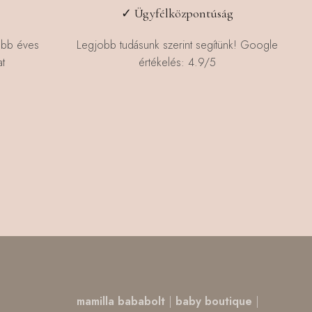
✓ Ügyfélközpontúság
öbb éves
Legjobb tudásunk szerint segítünk! Google
t
értékelés: 4.9/5
,
mamilla bababolt
|
baby boutique
|