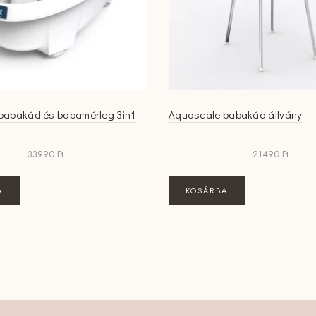
babakád és babamérleg 3in1
Aquascale babakád állvány
33990
Ft
21490
Ft
A
KOSÁRBA