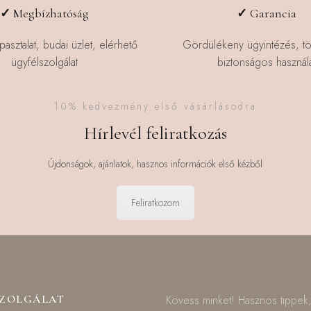
✓
Megbízhatóság
✓
Garancia
pasztalat, budai üzlet, elérhető
Gördülékeny ügyintézés, t
ügyfélszolgálat
biztonságos használa
10% kedvezmény első vásárlásodra
Hírlevél feliratkozás
Újdonságok, ajánlatok, hasznos információk első kézből
Feliratkozom
SZOLGÁLAT
Kövess minket! Hasznos tippek