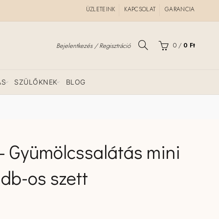
ÜZLETEINK
KAPCSOLAT
GARANCIA
0
/
0
Ft
Bejelentkezés / Regisztráció
ÁS
SZÜLŐKNEK
BLOG
– Gyümölcssalátás mini
 db-os szett