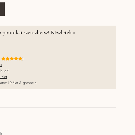
ümölcssalátás mini hajgumik - 8 db-os szett mennyiség
 pontokat szerezhetsz! Részletek »
e
)
és
jbuda
)
üzlet
atott kínálat & garancia
ők