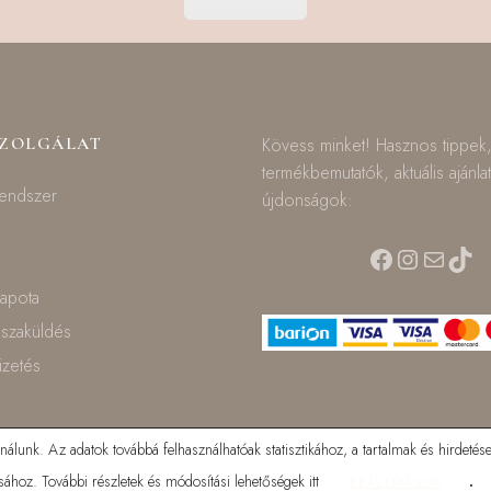
SZOLGÁLAT
Kövess minket! Hasznos tippek
termékbemutatók, aktuális ajánla
rendszer
újdonságok:
Facebook
Instagra
Mail
TikT
lapota
isszaküldés
fizetés
lunk. Az adatok továbbá felhasználhatóak statisztikához, a tartalmak és hirdetése
ához. További részletek és módosítási lehetőségek itt
.
BEÁLLÍTÁSOK