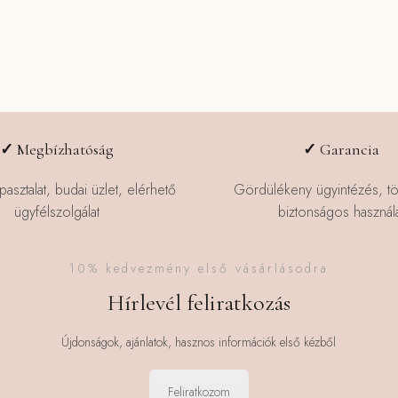
✓
Megbízhatóság
✓
Garancia
pasztalat, budai üzlet, elérhető
Gördülékeny ügyintézés, t
ügyfélszolgálat
biztonságos használa
10% kedvezmény első vásárlásodra
Hírlevél feliratkozás
Újdonságok, ajánlatok, hasznos információk első kézből
Feliratkozom