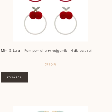
Mimi & Lula – Pom-pom cherry hajgumik – 4 db-os szett
3790
Ft
KOSÁRBA