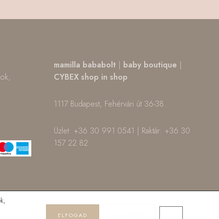
,
mamilla bababolt
|
baby boutique
|
tok,
CYBEX shop in shop
1117 Budapest, Fehérvári út 36-38.
m
ok
Üzlet: +36 30 991 0541 | Raktár: +36 30
157 22 82
k,
ELFOGAD
ELUTASÍT
CLOSE GDPR 