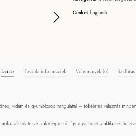
Címke:
hajgumik
Leírás
További információk
Vélemények (0)
Szállítás
a színes, vidám és gyümölcsös hangulattal — tökéletes választás mind
ümölcs díszek teszik különlegessé, így egyszerre praktikusak és lát