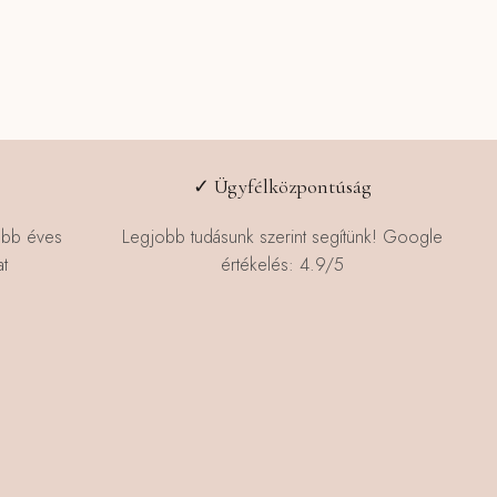
✓ Ügyfélközpontúság
öbb éves
Legjobb tudásunk szerint segítünk! Google
t
értékelés: 4.9/5