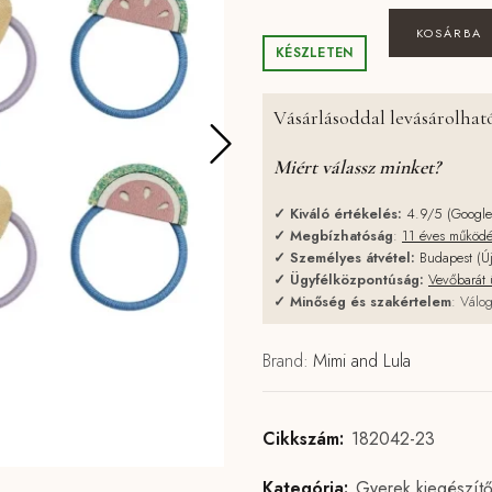
Mimi & Lula - Gy
KOSÁRBA
KÉSZLETEN
Vásárlásoddal levásárolható
Miért válassz minket?
✓
Kiváló értékelés:
4.9/5 (Googl
✓
Megbízhatóság
:
11 éves működ
✓
Személyes átvétel:
Budapest (Ú
✓
Ügyfélközpontúság:
Vevőbarát 
✓
Minőség és szakértelem
: Válog
Brand:
Mimi and Lula
Cikkszám:
182042-23
Kategória:
Gyerek kiegészít