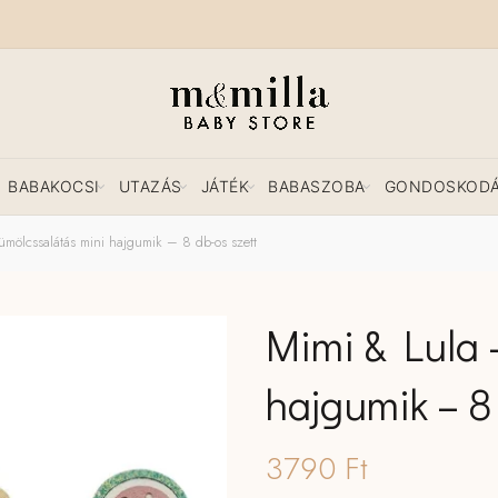
BABAKOCSI
UTAZÁS
JÁTÉK
BABASZOBA
GONDOSKOD
ölcssalátás mini hajgumik – 8 db-os szett
Mimi & Lula 
hajgumik – 8
3790
Ft