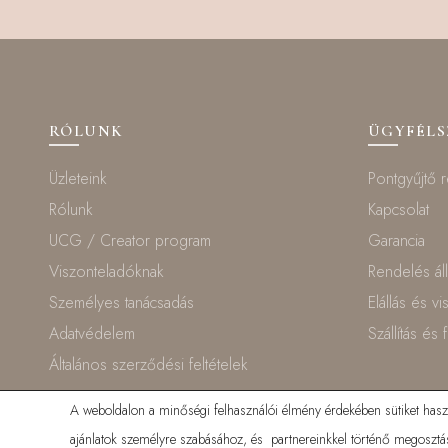
RÓLUNK
ÜGYFÉL
Üzleteink
Pontgyűjtő 
Rólunk
Kapcsolat
UCG / Creator program
Garancia
Viszonteladóknak
Rendelés ál
Személyes tanácsadás
Elállás és v
Adatvédelem
Szállítás és 
Általános szerződési feltételek
A weboldalon a minőségi felhasználói élmény érdekében sütiket haszná
ajánlatok személyre szabásához, és partnereinkkel történő megosztás