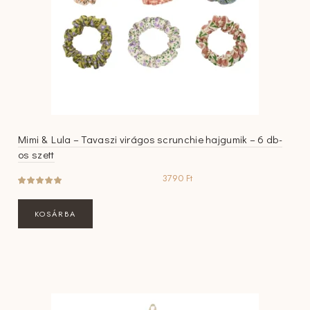
Mimi & Lula – Tavaszi virágos scrunchie hajgumik – 6 db-
os szett
3790
Ft
KOSÁRBA