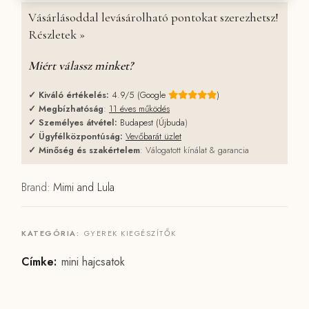
Vásárlásoddal levásárolható pontokat szerezhetsz!
Részletek »
Miért válassz minket?
✓
Kiváló értékelés:
4.9/5 (Google
)
✓
Megbízhatóság
:
11 éves működés
✓
Személyes átvétel:
Budapest (Újbuda
)
✓
Ügyfélközpontúság:
Vevőbarát üzlet
✓
Minőség és szakértelem
: Válogatott kínálat & garancia
Brand:
Mimi and Lula
KATEGÓRIA:
GYEREK KIEGÉSZÍTŐK
Címke:
mini hajcsatok