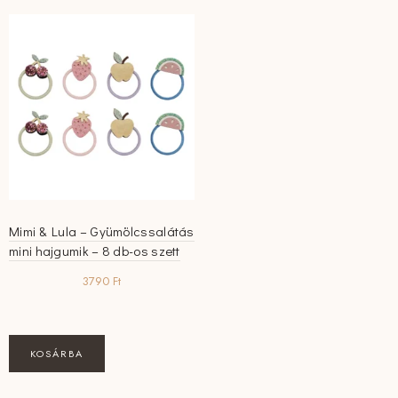
Mimi & Lula – Gyümölcssalátás
mini hajgumik – 8 db-os szett
3790
Ft
KOSÁRBA