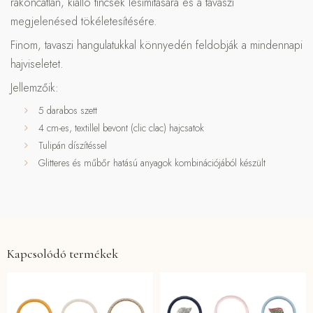
rakoncátlan, kiálló tincsek lesimítására és a tavaszi
megjelenésed tökéletesítésére.
Finom, tavaszi hangulatukkal könnyedén feldobják a mindennapi
hajviseletet.
Jellemzőik:
5 darabos szett
4 cm-es, textillel bevont (clic clac) hajcsatok
Tulipán díszítéssel
Glitteres és műbőr hatású anyagok kombinációjából készült
Kapcsolódó termékek