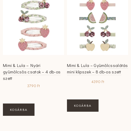
Mimi & Lula – Nyári
Mimi & Lula – Gyümölcssalátás
gyümölcsös csatok – 4 db-os
mini klipszek – 8 db-os szett
szett
4390
Ft
3790
Ft
KOSÁRBA
KOSÁRBA