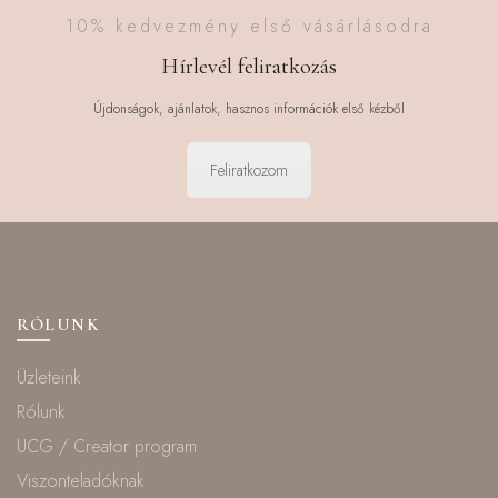
10% kedvezmény első vásárlásodra
Hírlevél feliratkozás
Újdonságok, ajánlatok, hasznos információk első kézből
Feliratkozom
RÓLUNK
Üzleteink
Rólunk
UCG / Creator program
Viszonteladóknak