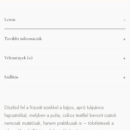
Leírás
További információk
Vélemények (0)
Szállítás
Díszítsd fel a frizurát ezekkel a bájos, apró tulipános
hajcsatokkal, melyben a puha, csíkos textillel bevont csatok
nemcsak mutatósak, hanem praktikusak is – tökéletesek a