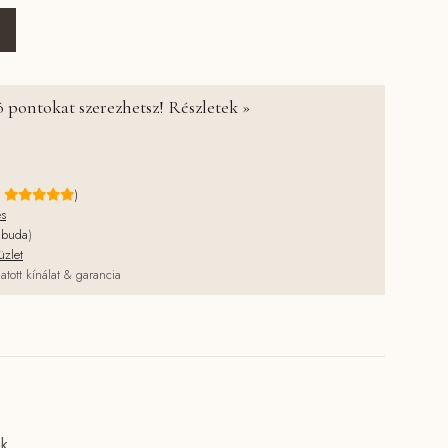
íkos cseresznyés kistáska mennyiség
 pontokat szerezhetsz! Részletek »
e
)
és
jbuda
)
üzlet
atott kínálat & garancia
ők