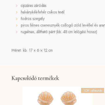
cipzáras záródás
halványkék-fehér csíkos textil
fodros szegély
piros fémes cseresznyék csillogó zöld levéllel és aran
rugalmas, állítható pánt (kb. 48 cm lelógási hossz)
Méret: kb. 17 × 6 × 12 cm
Kapcsolódó termékek
TOP választás