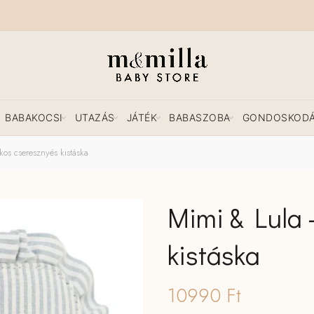
BABAKOCSI
UTAZÁS
JÁTÉK
BABASZOBA
GONDOSKOD
os cseresznyés kistáska
Mimi & Lula 
kistáska
10990
Ft