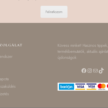
Feliratkozom
SZOLGÁLAT
Kövess minket! Hasznos tippek
termékbemutatók, aktuális ajánla
rendszer
újdonságok:
Facebook
Instagra
Mail
TikT
lapota
isszaküldés
fizetés