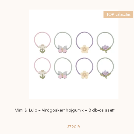
TOP választás
Mimi & Lula – Virágoskert hajgumik – 8 db-os szett
3790
Ft