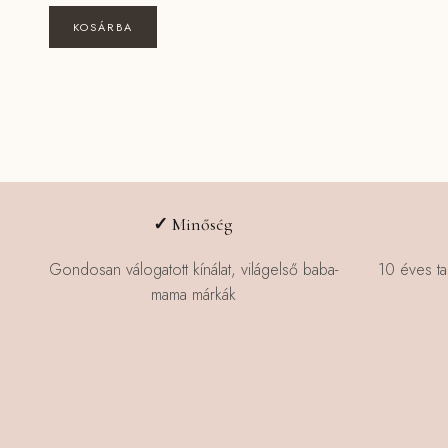
KOSÁRBA
✓
Minőség
Gondosan válogatott kínálat, világelső baba-
10 éves ta
mama márkák