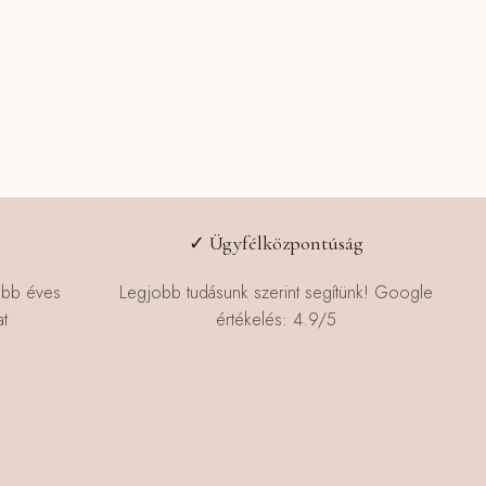
✓ Ügyfélközpontúság
öbb éves
Legjobb tudásunk szerint segítünk! Google
t
értékelés: 4.9/5