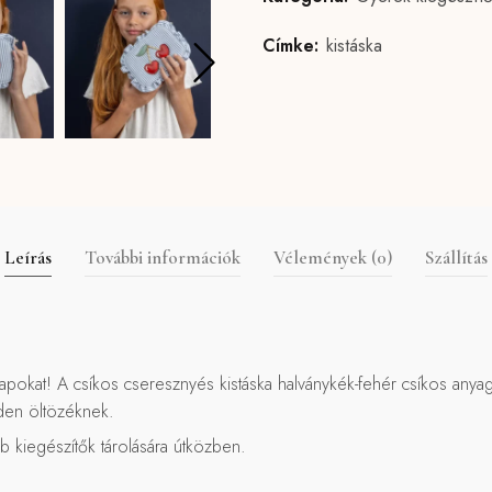
Címke:
kistáska
Leírás
További információk
Vélemények (0)
Szállítás
apokat! A csíkos cseresznyés kistáska halványkék-fehér csíkos anya
den öltözéknek.
b kiegészítők tárolására útközben.