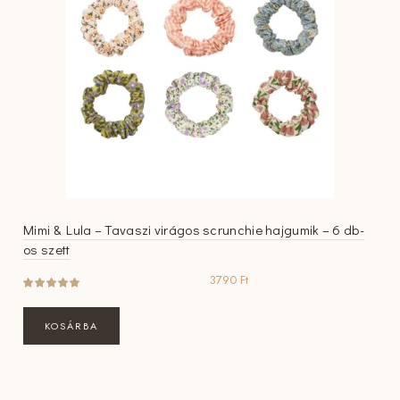
Mimi & Lula – Tavaszi virágos scrunchie hajgumik – 6 db-
os szett
3790
Ft
KOSÁRBA