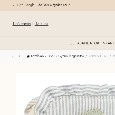
✓ 4.9/5 Google
| 50.000+ elégedett szülő
Tanácsadás
|
Üzletünk
ÚJ
AJÁNLATOK
NYÁR!
Kezdőlap
Divat
Gyerek kiegészítők
Mimi & Lula – Csík