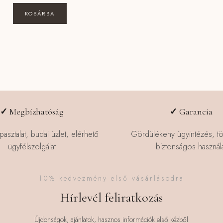
KOSÁRBA
✓
Megbízhatóság
✓
Garancia
pasztalat, budai üzlet, elérhető
Gördülékeny ügyintézés, t
ügyfélszolgálat
biztonságos használa
10% kedvezmény első vásárlásodra
Hírlevél feliratkozás
Újdonságok, ajánlatok, hasznos információk első kézből