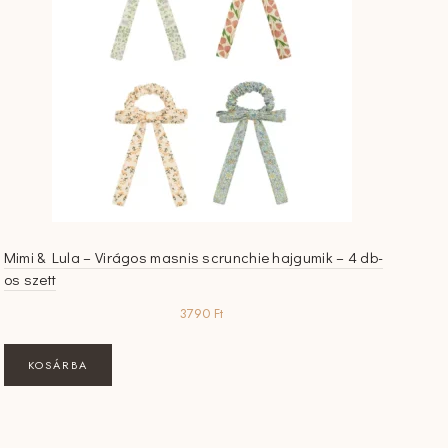
Mimi & Lula – Virágos masnis scrunchie hajgumik – 4 db-
os szett
3790
Ft
KOSÁRBA