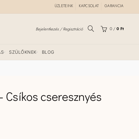
ÜZLETEINK
KAPCSOLAT
GARANCIA
0
/
0
Ft
Bejelentkezés / Regisztráció
ÁS
SZÜLŐKNEK
BLOG
– Csíkos cseresznyés