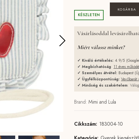
Mimi & Lula - Cs
KOSÁRBA
KÉSZLETEN
Vásárlásoddal levásárolható
Miért válassz minket?
✓
Kiváló értékelés:
4.9/5 (Googl
✓
Megbízhatóság
:
11 éves működ
✓
Személyes átvétel:
Budapest (Ú
✓
Ügyfélközpontúság:
Vevőbarát 
✓
Minőség és szakértelem
: Válog
Brand:
Mimi and Lula
Cikkszám:
183004-10
Kategória:
Gyerek kiegészít