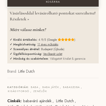
KOSÁRBA
Vásárlásoddal levásárolható pontokat szerezhetsz!
Részletek »
Miért válassz minket?
✓
Kiváló értékelés:
4.9/5 (Google
)
✓
Megbízhatóság
:
11 éves működés
✓
Személyes átvétel:
Budapest (Újbuda
)
✓
Ügyfélközpontúság:
Vevőbarát üzlet
✓
Minőség és szakértelem
: Válogatott kínálat & garancia
Brand:
Little Dutch
KATEGÓRIÁK:
BABA
,
BABA JÁTÉK
,
BABASZOBA
,
KISÁGYFORGÓ
,
ZENÉLŐK
Címkék:
babaváró ajándék
,
Little Dutch
,