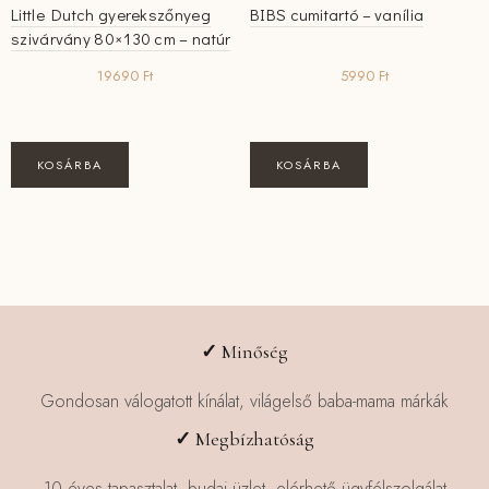
Little Dutch gyerekszőnyeg
BIBS cumitartó – vanília
szivárvány 80×130 cm – natúr
19690
Ft
5990
Ft
KOSÁRBA
KOSÁRBA
✓
Minőség
Gondosan válogatott kínálat, világelső baba-mama márkák
✓
Megbízhatóság
10 éves tapasztalat, budai üzlet, elérhető ügyfélszolgálat