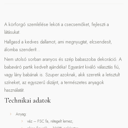
A körforgó szemlélése leköti a csecsemőket, fejleszti a
látásukat.
Hallgasd a kedves dallamot, ami megnyugtat, elcsendesít,
álomba szenderít…
Nem utolsó sorban aranyos és szép babaszoba dekoráció. A
babaváró partik kedvelt ajándéka! Egyaránt kiváló választás fiú,
vagy lány babának is. Szuper azoknak, akik szeretik a letisztult
színeket, az egyszerű dizájnt, a természetes anyagok
használatát.
Technikai adatok
Anyag:
váz – FSC fa, rétegelt lemez;