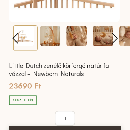
Little Dutch zenélő körforgó natúr fa
vázzal – Newborn Naturals
23690
Ft
KÉSZLETEN
Little Dutch zenélő körforgó natúr fa 