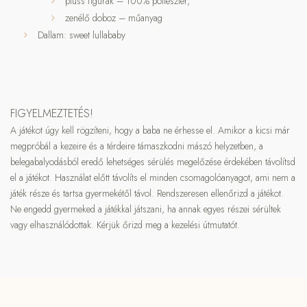
plüss figurák – 100% poliészter,
zenélő doboz – műanyag
Dallam: sweet lullababy
FIGYELMEZTETÉS!
A játékot úgy kell rögzíteni, hogy a baba ne érhesse el. Amikor a kicsi már
megpróbál a kezeire és a térdeire támaszkodni mászó helyzetben, a
belegabalyodásból eredő lehetséges sérülés megelőzése érdekében távolítsd
el a játékot. Használat előtt távolíts el minden csomagolóanyagot, ami nem a
játék része és tartsa gyermekétől távol. Rendszeresen ellenőrizd a játékot.
Ne engedd gyermeked a játékkal játszani, ha annak egyes részei sérültek
vagy elhasználódottak. Kérjük őrizd meg a kezelési útmutatót.