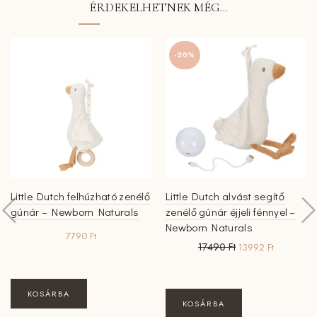
ÉRDEKELHETNEK MÉG…
-20%
Little Dutch felhúzható zenélő
Little Dutch alvást segítő
gúnár – Newborn Naturals
zenélő gúnár éjjeli fénnyel –
Newborn Naturals
7790
Ft
Original
Current
17490
Ft
13992
Ft
price
price
was:
is:
17490 Ft.
13992 Ft.
KOSÁRBA
KOSÁRBA