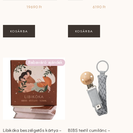
19690
Ft
6190
Ft
KOSÁRBA
KOSÁRBA
Babaváró ajándék
Libikóka beszélgetős kártya –
BIBS textil cumilánc –