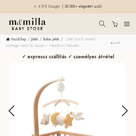
✓ 4.9/5 Google
| 50.000+ elégedett szülő
0
Kezdőlap
Játék
Baba játék
Little Dutch zenélő
körforgó natúr fa vázzal – Newborn Naturals
✓ expressz szállítás ✓ személyes átvétel