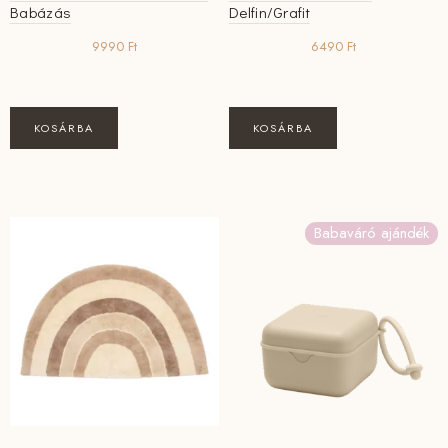
Babázás
Delfin/Grafit
9990
Ft
6490
Ft
KOSÁRBA
KOSÁRBA
Babaváró ajándék