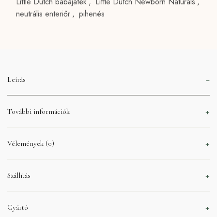
Little Dutch babajáték
,
Little Dutch Newborn Naturals
,
neutrális enteriőr
,
pihenés
Leírás
További információk
Vélemények (0)
Szállítás
Gyártó