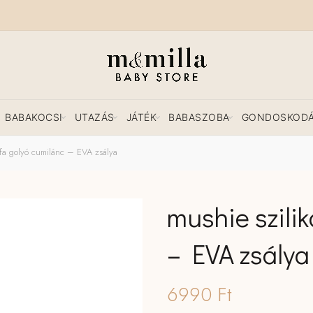
BABAKOCSI
UTAZÁS
JÁTÉK
BABASZOBA
GONDOSKOD
 fa golyó cumilánc – EVA zsálya
mushie szilik
– EVA zsálya
6990
Ft