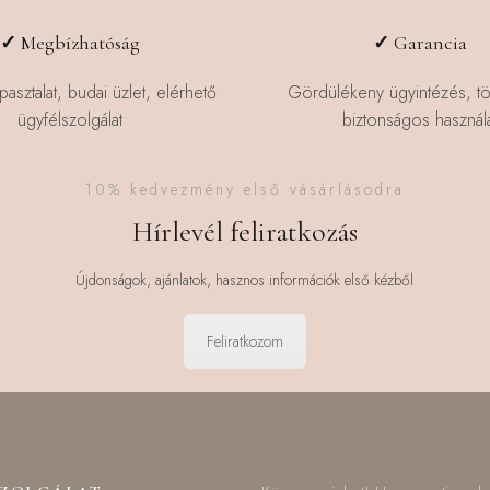
változatok
a
✓
Megbízhatóság
✓
Garancia
termékoldalon
választhatók
pasztalat, budai üzlet, elérhető
Gördülékeny ügyintézés, t
ki
ügyfélszolgálat
biztonságos használa
10% kedvezmény első vásárlásodra
Hírlevél feliratkozás
Újdonságok, ajánlatok, hasznos információk első kézből
Feliratkozom