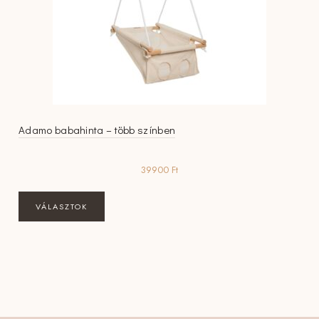
Adamo babahinta – több színben
39900
Ft
Ennek
VÁLASZTOK
a
terméknek
több
variációja
van.
A