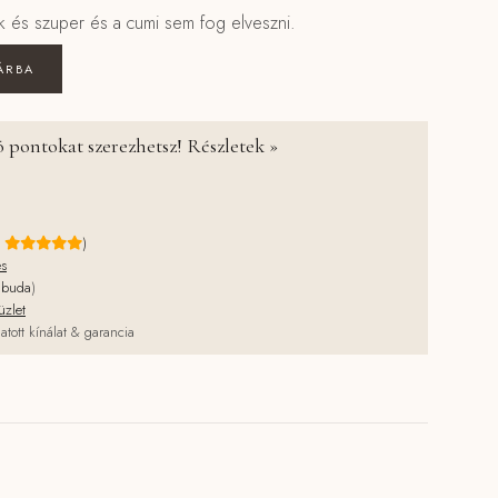
k és szuper és a cumi sem fog elveszni.
kon és fa golyó cumilánc - EVA zsálya mennyiség
ÁRBA
 pontokat szerezhetsz! Részletek »
e
)
és
jbuda
)
üzlet
atott kínálat & garancia