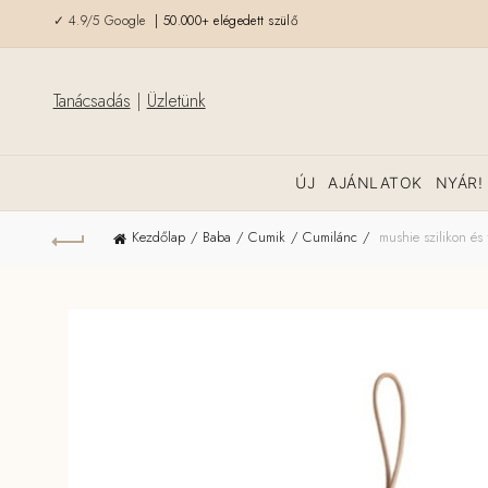
✓ 4.9/5 Google
| 50.000+ elégedett szülő
Tanácsadás
|
Üzletünk
ÚJ
AJÁNLATOK
NYÁR!
Kezdőlap
Baba
Cumik
Cumilánc
mushie szilikon és