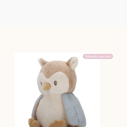
Babaváró ajándék