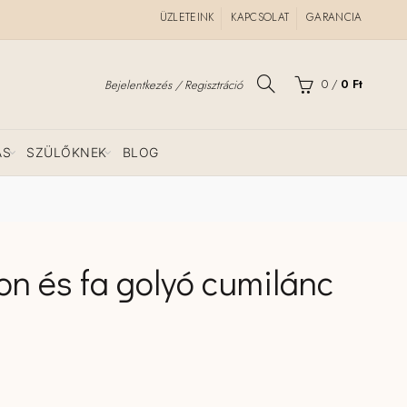
ÜZLETEINK
KAPCSOLAT
GARANCIA
0
/
0
Ft
Bejelentkezés / Regisztráció
ÁS
SZÜLŐKNEK
BLOG
on és fa golyó cumilánc
Babaváró ajándék