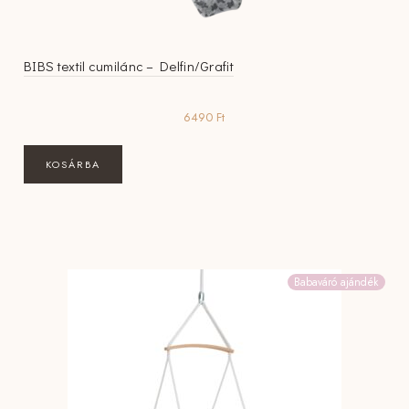
BIBS textil cumilánc – Delfin/Grafit
6490
Ft
KOSÁRBA
Babaváró ajándék