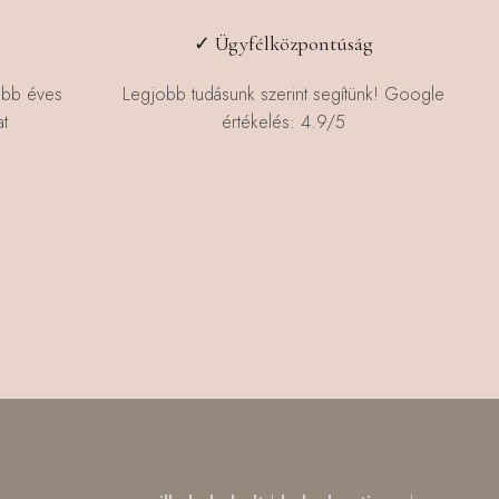
✓ Ügyfélközpontúság
öbb éves
Legjobb tudásunk szerint segítünk! Google
t
értékelés: 4.9/5