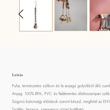
Leírás
Puha, természetes szilikon és fa anyagú golyókból álló cumil
Anyag: 100% BPA-, PVC- és ftalátmentes élelmiszeripari szili
Szigorú biztonsági előírások szerint készül, megfelel az E
Tisztítás: langyos, szappanos vízzel tisztítható