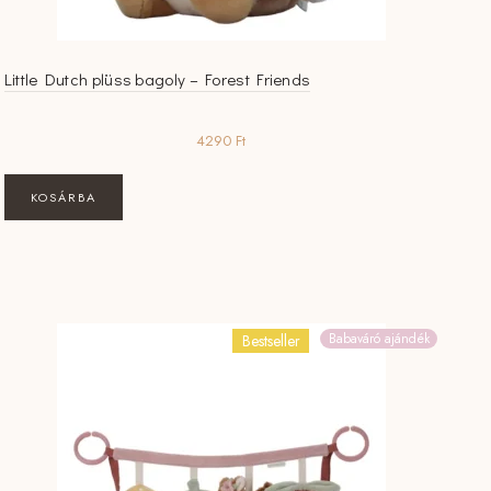
Little Dutch plüss bagoly – Forest Friends
4290
Ft
KOSÁRBA
Babaváró ajándék
Bestseller