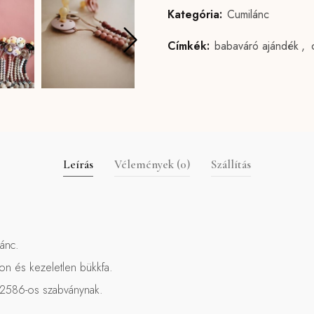
Kategória:
Cumilánc
Címkék:
babaváró ajándék
,
Leírás
Vélemények (0)
Szállítás
ánc.
kon és kezeletlen bükkfa.
N12586-os szabványnak.