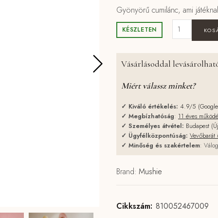
Gyönyörű cumilánc, ami játékna
mushie szili
KÉSZLETEN
KOS
Vásárlásoddal levásárolható
Miért válassz minket?
✓
Kiváló értékelés:
4.9/5 (Googl
✓
Megbízhatóság
:
11 éves működ
✓
Személyes átvétel:
Budapest (Ú
✓
Ügyfélközpontúság:
Vevőbarát 
✓
Minőség és szakértelem
: Válog
Brand:
Mushie
Cikkszám:
810052467009