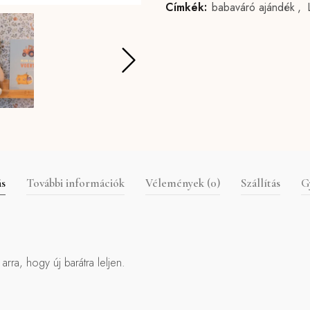
Címkék:
babaváró ajándék
,
ás
További információk
Vélemények (0)
Szállítás
G
arra, hogy új barátra leljen.