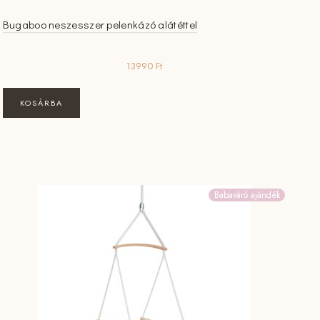
Bugaboo neszesszer pelenkázó alátéttel
13990
Ft
KOSÁRBA
Babaváró ajándék