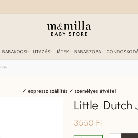
BABAKOCSI
UTAZÁS
JÁTÉK
BABASZOBA
GONDOSKOD
0 cm
✓ expressz szállítás ✓ személyes átvétel
Little Dutch
3550
Ft
Little Dutch