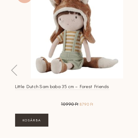
Little Dutch Sam baba 35 cm – Forest Friends
Original
Current
10990
Ft
8790
Ft
price
price
was:
is:
KOSÁRBA
10990 Ft.
8790 Ft.