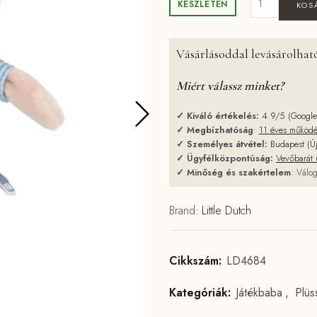
KÉSZLETEN
KOS
Vásárlásoddal levásárolható
Miért válassz minket?
✓
Kiváló értékelés:
4.9/5 (Googl
✓
Megbízhatóság
:
11 éves működ
✓
Személyes átvétel:
Budapest (Ú
✓
Ügyfélközpontúság:
Vevőbarát 
✓
Minőség és szakértelem
: Válog
Brand:
Little Dutch
Cikkszám:
LD4684
Kategóriák:
Játékbaba
,
Plüs