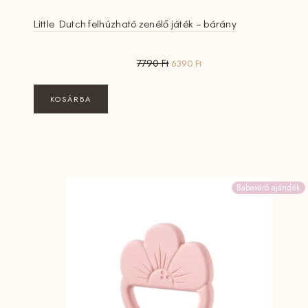
Little Dutch felhúzható zenélő játék – bárány
Original
Current
7790
Ft
6390
Ft
price
price
was:
is:
KOSÁRBA
7790 Ft.
6390 Ft.
Babaváró ajándék