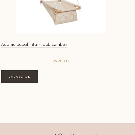
Adamo babahinta – több színben
39900
Ft
Ennek
VÁLASZTOK
a
terméknek
több
variációja
van.
A
változatok
a