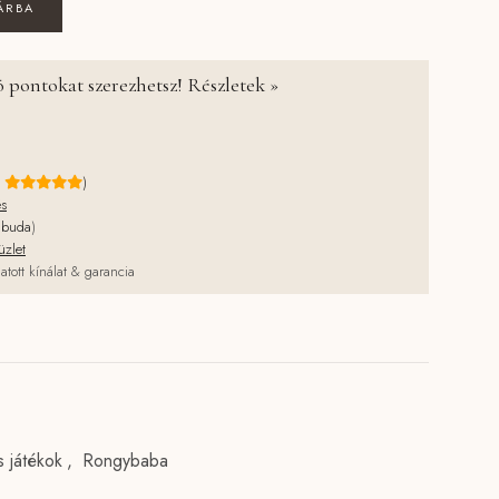
ÁRBA
 pontokat szerezhetsz! Részletek »
e
)
és
jbuda
)
üzlet
atott kínálat & garancia
s játékok
,
Rongybaba