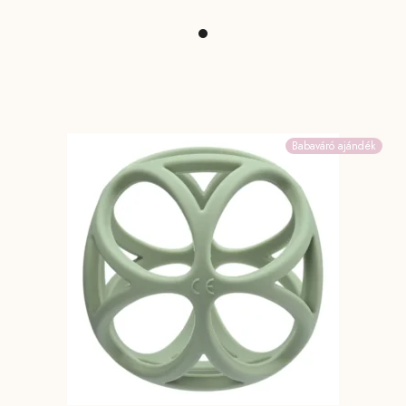
Babaváró ajándék