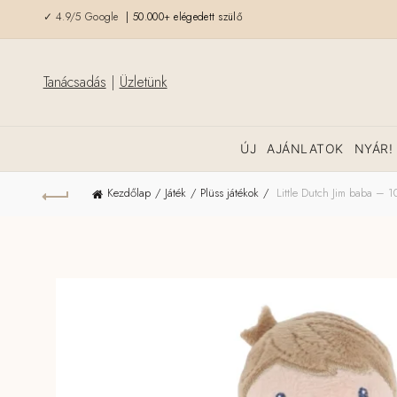
✓ 4.9/5 Google
| 50.000+ elégedett szülő
Tanácsadás
|
Üzletünk
ÚJ
AJÁNLATOK
NYÁR!
Kezdőlap
Játék
Plüss játékok
Little Dutch Jim baba – 1