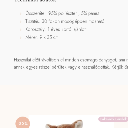
Összetétel: 95% poliészter , 5% pamut
Tisztítás: 30 fokon mosógépben mosható
Korosztály: 1 éves kortól ajánlott
Méret: 9 x 35 cm
Használat előtt távolítson el minden csomagolóanyagot, ami n
annak egyes részei sérültek vagy elhasználódottak. Kérjük őr
Babaváró ajándék
-20%