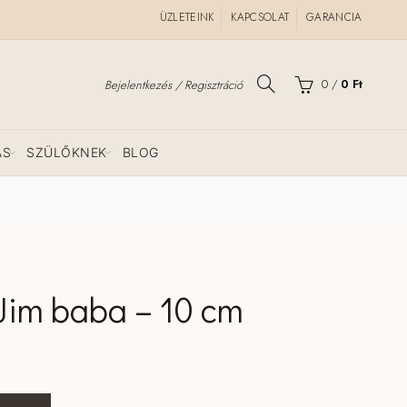
ÜZLETEINK
KAPCSOLAT
GARANCIA
0
/
0
Ft
Bejelentkezés / Regisztráció
ÁS
SZÜLŐKNEK
BLOG
 Jim baba – 10 cm
Babaváró ajándék
 Jim baba - 10 cm mennyiség